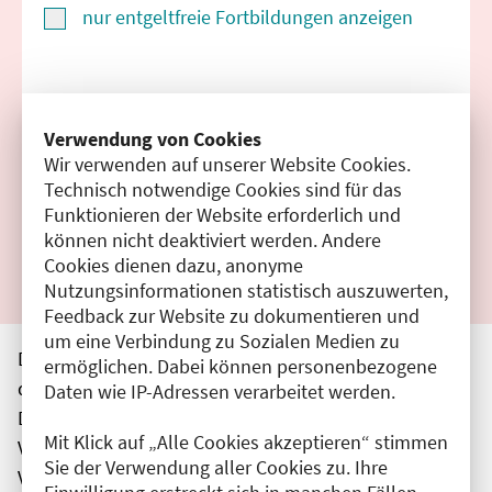
nur entgeltfreie Fortbildungen anzeigen
Suchen
Verwendung von Cookies
Wir verwenden auf unserer Website Cookies.
Filter zurücksetzen
Technisch notwendige Cookies sind für das
Funktionieren der Website erforderlich und
Ergebnisse drucken
können nicht deaktiviert werden. Andere
Cookies dienen dazu, anonyme
Nutzungsinformationen statistisch auszuwerten,
Feedback zur Website zu dokumentieren und
um eine Verbindung zu Sozialen Medien zu
Die hier aufgeführten Veranstaltungen entsprechen
ermöglichen. Dabei können personenbezogene
den unmittelbar vom Veranstalter getätigten Angaben.
Daten wie IP-Adressen verarbeitet werden.
Die Ärztekammer Berlin übernimmt keine
Mit Klick auf „Alle Cookies akzeptieren“ stimmen
Verantwortung für den Inhalt, die Haftung obliegt dem
Sie der Verwendung aller Cookies zu. Ihre
Veranstalter.