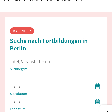
Fortbildungssuche
KALENDER
Suche nach Fortbildungen in
Berlin
Es erscheinen Suchvorschläge, wenn mindestens 2 Zeichen 
Suchbegriff
Filtern nach Start- und Enddatum
Startdatum
Enddatum