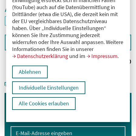
Einwilligung erstreckt sich in manchen Fällen
(YouTube) auch auf die Datenübermittlung in
Aktive Filter
Drittländer (etwa die USA), die derzeit kein mit
ID: ANT-2503522
der EU vergleichbares Datenschutzniveau
Filter
deaktivieren und Suchergebnisse neu laden
haben. Über „Individuelle Einstellungen“
können Sie Ihre Zustimmung jederzeit
widerrufen oder Ihre Auswahl anpassen. Weitere
Sortieren nach
Informationen finden Sie in unserer
Datenschutzerklärung
und im
Impressum
.
Ergebnisse:
0
Ablehnen
Individuelle Einstellungen
Alle Cookies erlauben
Immer informiert bleiben
Melden Sie sich für unseren Newsletter an:
E-Mail-Adresse eingeben