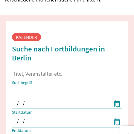
Fortbildungssuche
KALENDER
Suche nach Fortbildungen in
Berlin
Es erscheinen Suchvorschläge, wenn mindestens 2 Zeichen 
Suchbegriff
Filtern nach Start- und Enddatum
Startdatum
Enddatum