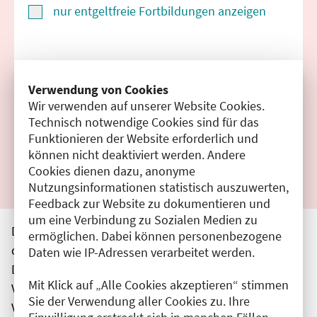
nur entgeltfreie Fortbildungen anzeigen
Suchen
Verwendung von Cookies
Wir verwenden auf unserer Website Cookies.
Filter zurücksetzen
Technisch notwendige Cookies sind für das
Funktionieren der Website erforderlich und
Ergebnisse drucken
können nicht deaktiviert werden. Andere
Cookies dienen dazu, anonyme
Nutzungsinformationen statistisch auszuwerten,
Feedback zur Website zu dokumentieren und
um eine Verbindung zu Sozialen Medien zu
Die hier aufgeführten Veranstaltungen entsprechen
ermöglichen. Dabei können personenbezogene
den unmittelbar vom Veranstalter getätigten Angaben.
Daten wie IP-Adressen verarbeitet werden.
Die Ärztekammer Berlin übernimmt keine
Mit Klick auf „Alle Cookies akzeptieren“ stimmen
Verantwortung für den Inhalt, die Haftung obliegt dem
Sie der Verwendung aller Cookies zu. Ihre
Veranstalter.