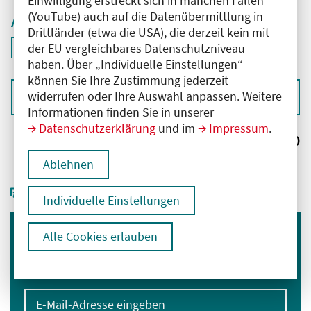
Einwilligung erstreckt sich in manchen Fällen
(YouTube) auch auf die Datenübermittlung in
Aktive Filter
Drittländer (etwa die USA), die derzeit kein mit
ID: ANT-2503529
der EU vergleichbares Datenschutzniveau
Filter
deaktivieren und Suchergebnisse neu laden
haben. Über „Individuelle Einstellungen“
können Sie Ihre Zustimmung jederzeit
widerrufen oder Ihre Auswahl anpassen. Weitere
Sortieren nach
Informationen finden Sie in unserer
Datenschutzerklärung
und im
Impressum
.
Ergebnisse:
0
Ablehnen
Individuelle Einstellungen
Alle Cookies erlauben
Immer informiert bleiben
Melden Sie sich für unseren Newsletter an:
E-Mail-Adresse eingeben