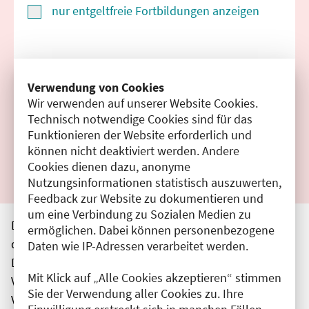
nur entgeltfreie Fortbildungen anzeigen
Suchen
Verwendung von Cookies
Wir verwenden auf unserer Website Cookies.
Filter zurücksetzen
Technisch notwendige Cookies sind für das
Funktionieren der Website erforderlich und
Ergebnisse drucken
können nicht deaktiviert werden. Andere
Cookies dienen dazu, anonyme
Nutzungsinformationen statistisch auszuwerten,
Feedback zur Website zu dokumentieren und
um eine Verbindung zu Sozialen Medien zu
Die hier aufgeführten Veranstaltungen entsprechen
ermöglichen. Dabei können personenbezogene
den unmittelbar vom Veranstalter getätigten Angaben.
Daten wie IP-Adressen verarbeitet werden.
Die Ärztekammer Berlin übernimmt keine
Mit Klick auf „Alle Cookies akzeptieren“ stimmen
Verantwortung für den Inhalt, die Haftung obliegt dem
Sie der Verwendung aller Cookies zu. Ihre
Veranstalter.