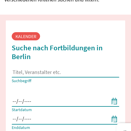
Fortbildungssuche
KALENDER
Suche nach Fortbildungen in
Berlin
Es erscheinen Suchvorschläge, wenn mindestens 2 Zeichen 
Suchbegriff
Filtern nach Start- und Enddatum
Startdatum
Enddatum