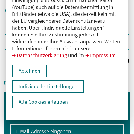
Einwilligung erstreckt sich in manchen Fällen
(YouTube) auch auf die Datenübermittlung in
Aktive Filter
Drittländer (etwa die USA), die derzeit kein mit
ID: ANT-2503535
der EU vergleichbares Datenschutzniveau
Filter
deaktivieren und Suchergebnisse neu laden
haben. Über „Individuelle Einstellungen“
können Sie Ihre Zustimmung jederzeit
widerrufen oder Ihre Auswahl anpassen. Weitere
Sortieren nach
Informationen finden Sie in unserer
Datenschutzerklärung
und im
Impressum
.
Ergebnisse:
0
Ablehnen
Individuelle Einstellungen
Alle Cookies erlauben
Immer informiert bleiben
Melden Sie sich für unseren Newsletter an:
E-Mail-Adresse eingeben