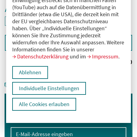
Einwilligung erstreckt sich in manchen Fällen
(YouTube) auch auf die Datenübermittlung in
Aktive Filter
Drittländer (etwa die USA), die derzeit kein mit
ID: ANT-2503535
der EU vergleichbares Datenschutzniveau
Filter
deaktivieren und Suchergebnisse neu laden
haben. Über „Individuelle Einstellungen“
können Sie Ihre Zustimmung jederzeit
widerrufen oder Ihre Auswahl anpassen. Weitere
Sortieren nach
Informationen finden Sie in unserer
Datenschutzerklärung
und im
Impressum
.
Ergebnisse:
0
Ablehnen
Individuelle Einstellungen
Alle Cookies erlauben
Immer informiert bleiben
Melden Sie sich für unseren Newsletter an:
E-Mail-Adresse eingeben