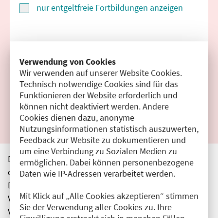
nur entgeltfreie Fortbildungen anzeigen
Suchen
Verwendung von Cookies
Wir verwenden auf unserer Website Cookies.
Filter zurücksetzen
Technisch notwendige Cookies sind für das
Funktionieren der Website erforderlich und
Ergebnisse drucken
können nicht deaktiviert werden. Andere
Cookies dienen dazu, anonyme
Nutzungsinformationen statistisch auszuwerten,
Feedback zur Website zu dokumentieren und
um eine Verbindung zu Sozialen Medien zu
Die hier aufgeführten Veranstaltungen entsprechen
ermöglichen. Dabei können personenbezogene
den unmittelbar vom Veranstalter getätigten Angaben.
Daten wie IP-Adressen verarbeitet werden.
Die Ärztekammer Berlin übernimmt keine
Mit Klick auf „Alle Cookies akzeptieren“ stimmen
Verantwortung für den Inhalt, die Haftung obliegt dem
Sie der Verwendung aller Cookies zu. Ihre
Veranstalter.