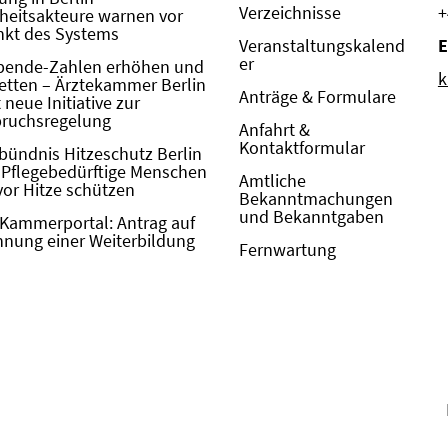
Verzeichnisse
+
eitsakteure warnen vor
kt des Systems
Veranstaltungskalend
E
er
pende-Zahlen erhöhen und
k
etten – Ärztekammer Berlin
Anträge & Formulare
neue Initiative zur
pruchsregelung
Anfahrt &
Kontaktformular
bündnis Hitzeschutz Berlin
: Pflegebedürftige Menschen
Amtliche
vor Hitze schützen
Bekanntmachungen
und Bekanntgaben
Kammerportal: Antrag auf
nung einer Weiterbildung
Fernwartung