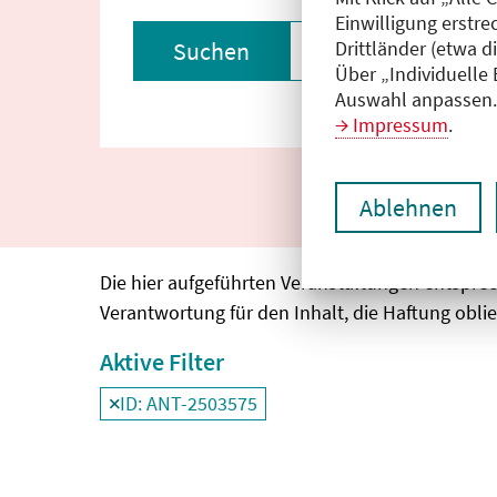
Einwilligung erstre
Drittländer (etwa d
Suchen
Filter zurückset
Über „Individuelle
Auswahl anpassen. 
Impressum
.
Ablehnen
Die hier aufgeführten Veranstaltungen entspre
Verantwortung für den Inhalt, die Haftung oblie
Aktive Filter
ID: ANT-2503575
Filter
deaktivieren und Suchergebnisse neu