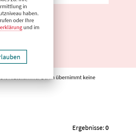
rmittlung in
hutzniveau haben.
rufen oder Ihre
erklärung
und im
erlauben
. Die Ärztekammer Berlin übernimmt keine
Ergebnisse:
0