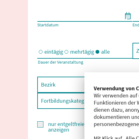
Filtern nach Start- und Enddatum
Startdatum
En
Z
eintägig
mehrtägig
alle
Dauer der Veranstaltung
Eintägige und/oder mehrtägige Veranstaltungen
Bezirk
F
Verwendung von C
Wir verwenden auf 
Fortbildungskategorie
F
Funktionieren der 
dienen dazu, anony
dokumentieren und
personenbezogene D
nur entgeltfreie Fortbildungen
anzeigen
Mit Klick auf „Alle