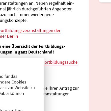
eranstaltungen an. Neben regelhaft ein-
mal jährlich durch­geführten Angeboten
azu auch immer wieder neue
tungs­konzepte.
Fortbildungs­veranstaltungen der
er Berlin
n eine Übersicht der Fortbildungs­
tungen in ganz Deutschland?
es zur
bundes­weiten Fortbildungs­suche
esärztekammer
d für das
eranstalter?
Andere Cookies
ack zur Website zu
Antragsportal
können Sie Ihren Antrag zur
Dabei können
ng von Fortbildungs­veranstaltungen
.
ies zu. Ihre