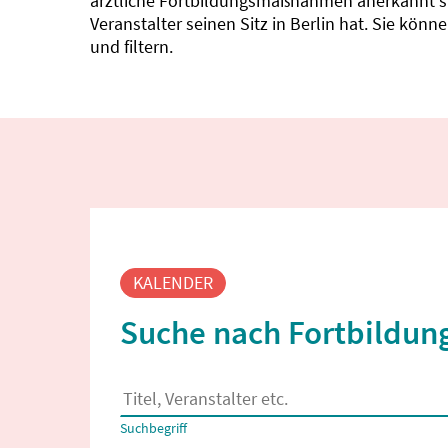
ärztliche Fortbildungsmaßnahmen anerkannt sin
Veranstalter seinen Sitz in Berlin hat. Sie kö
und filtern.
Fortbildungssuche
KALENDER
Suche nach Fortbildung
Es erscheinen Suchvorschläge, wenn mindestens
Suchbegriff