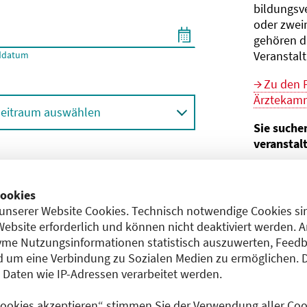
bildungs­v
oder zwei
gehören d
Veranstal
ddatum
Zu den 
Ärztekamm
eitraum auswählen
Sie suche
veranstal
Hier geht 
ortbildungsformat (Online etc.)
der Bund
ookies
unserer Website Cookies. Technisch notwendige Cookies sin
Sie sind V
achgebiet
Website erforderlich und können nicht deaktiviert werden. 
me Nutzungsinformationen statistisch auszuwerten, Feedb
Im
CME-
 um eine Verbindung zu Sozialen Medien zu ermöglichen. 
Anerkennu
aten wie IP-Adressen verarbeitet werden.
einreichen
 Cookies akzeptieren“ stimmen Sie der Verwendung aller Cook