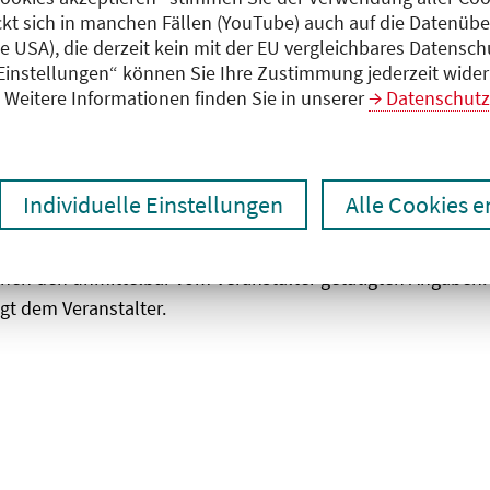
ckt sich in manchen Fällen (YouTube) auch auf die Datenübe
ie USA), die derzeit kein mit der EU vergleichbares Datensc
zen
Ergebnisse drucken
 Einstellungen“ können Sie Ihre Zustimmung jederzeit wider
Weitere Informationen finden Sie in unserer
Datenschutz
Individuelle Einstellungen
Alle Cookies 
chen den unmittelbar vom Veranstalter getätigten Angaben
gt dem Veranstalter.
 laden