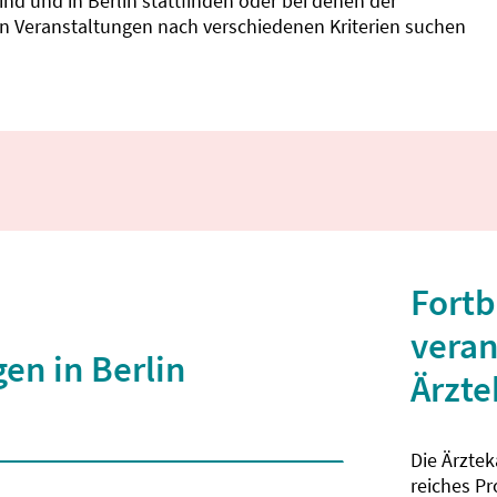
d und in Berlin stattfinden oder bei denen der
nnen Veranstaltungen nach verschiedenen Kriterien suchen
Fortb
veran
en in Berlin
Ärzt
Die Ärzte
 2 Zeichen eingegeben wurden.
reiches P