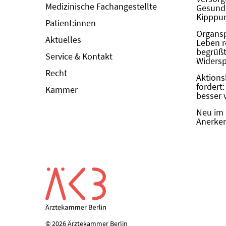
Medizinische Fachangestellte
Gesundh
Kipppun
Patient:innen
Organs
Aktuelles
Leben r
begrüßt 
Service & Kontakt
Widers
Recht
Aktions
fordert
Kammer
besser 
Neu im 
Anerken
© 2026 Ärztekammer Berlin