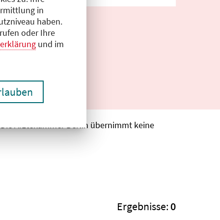
rmittlung in
hutzniveau haben.
rufen oder Ihre
erklärung
und im
erlauben
. Die Ärztekammer Berlin übernimmt keine
Ergebnisse:
0