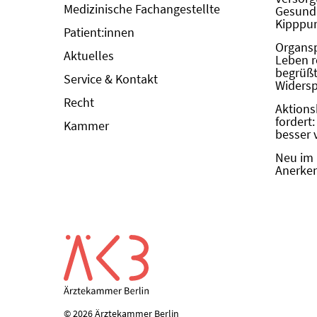
Medizinische Fachangestellte
Gesundh
Kipppun
Patient:innen
Organs
Aktuelles
Leben r
begrüßt 
Service & Kontakt
Widers
Recht
Aktions
fordert
Kammer
besser 
Neu im 
Anerken
© 2026 Ärztekammer Berlin