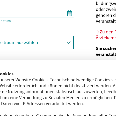
bildungs­v
oder zwei
gehören d
Veranstal
ddatum
Zu den 
Ärztekamm
eitraum auswählen
Sie suche
veranstal
Hier geht 
ortbildungsformat (Online etc.)
der Bund
ookies
unserer Website Cookies. Technisch notwendige Cookies sin
Sie sind V
achgebiet
Website erforderlich und können nicht deaktiviert werden. 
me Nutzungsinformationen statistisch auszuwerten, Feedb
Im
CME-
 um eine Verbindung zu Sozialen Medien zu ermöglichen. 
Anerkennu
aten wie IP-Adressen verarbeitet werden.
einreichen
 Cookies akzeptieren“ stimmen Sie der Verwendung aller Cook