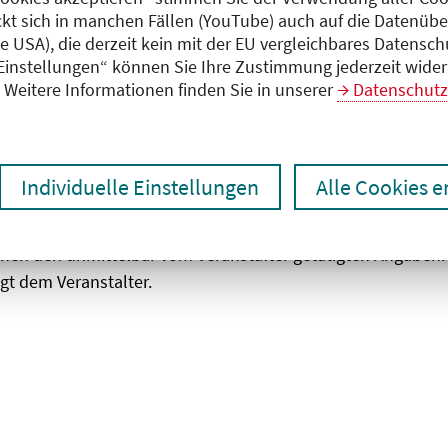
ckt sich in manchen Fällen (YouTube) auch auf die Datenübe
ie USA), die derzeit kein mit der EU vergleichbares Datensc
zen
Ergebnisse drucken
 Einstellungen“ können Sie Ihre Zustimmung jederzeit wider
Weitere Informationen finden Sie in unserer
Datenschutz
Individuelle Einstellungen
Alle Cookies 
chen den unmittelbar vom Veranstalter getätigten Angaben
gt dem Veranstalter.
 laden