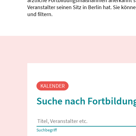
ärztliche Fortbildungsmaßnahmen anerkannt sin
Veranstalter seinen Sitz in Berlin hat. Sie kö
und filtern.
Fortbildungssuche
KALENDER
Suche nach Fortbildung
Es erscheinen Suchvorschläge, wenn mindestens
Suchbegriff