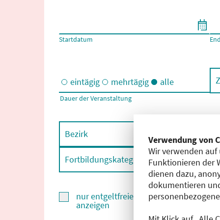
Filtern nach Start- und Enddatum
Startdatum
En
Z
eintägig
mehrtägig
alle
Dauer der Veranstaltung
Eintägige und/oder mehrtägige Veranstaltungen
Bezirk
F
Verwendung von C
Wir verwenden auf 
Fortbildungskategorie
F
Funktionieren der 
dienen dazu, anony
dokumentieren und
personenbezogene D
nur entgeltfreie Fortbildungen
anzeigen
Mit Klick auf „Alle