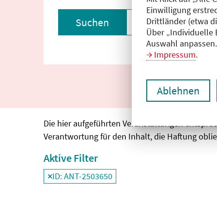
Einwilligung erstre
Drittländer (etwa d
Suchen
Filter zurückset
Über „Individuelle
Auswahl anpassen. 
Impressum
.
Ablehnen
Die hier aufgeführten Veranstaltungen entspre
Verantwortung für den Inhalt, die Haftung oblie
Aktive Filter
ID: ANT-2503650
Filter
deaktivieren und Suchergebnisse neu