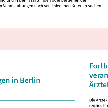
d und in Berlin stattfinden oder bei denen der
nnen Veranstaltungen nach verschiedenen Kriterien suchen
Fortb
veran
en in Berlin
Ärzt
Die Ärzte
 2 Zeichen eingegeben wurden.
reiches P