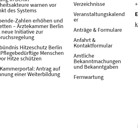
Verzeichnisse
+
eitsakteure warnen vor
kt des Systems
Veranstaltungskalend
E
er
pende-Zahlen erhöhen und
k
etten – Ärztekammer Berlin
Anträge & Formulare
neue Initiative zur
pruchsregelung
Anfahrt &
Kontaktformular
bündnis Hitzeschutz Berlin
: Pflegebedürftige Menschen
Amtliche
vor Hitze schützen
Bekanntmachungen
und Bekanntgaben
Kammerportal: Antrag auf
nung einer Weiterbildung
Fernwartung