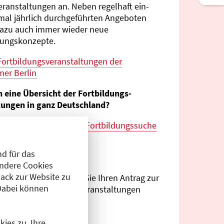
eranstaltungen an. Neben regelhaft ein-
mal jährlich durch­geführten Angeboten
azu auch immer wieder neue
tungs­konzepte.
Fortbildungs­veranstaltungen der
er Berlin
n eine Übersicht der Fortbildungs­
tungen in ganz Deutschland?
es zur
bundes­weiten Fortbildungs­suche
esärztekammer
d für das
eranstalter?
Andere Cookies
ack zur Website zu
Antragsportal
können Sie Ihren Antrag zur
Dabei können
ng von Fortbildungs­veranstaltungen
.
ies zu. Ihre