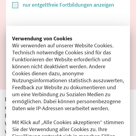
nur entgeltfreie Fortbildungen anzeigen
Suchen
Verwendung von Cookies
Wir verwenden auf unserer Website Cookies.
Filter zurücksetzen
Technisch notwendige Cookies sind für das
Funktionieren der Website erforderlich und
Ergebnisse drucken
können nicht deaktiviert werden. Andere
Cookies dienen dazu, anonyme
Nutzungsinformationen statistisch auszuwerten,
Feedback zur Website zu dokumentieren und
um eine Verbindung zu Sozialen Medien zu
Die hier aufgeführten Veranstaltungen entsprechen
ermöglichen. Dabei können personenbezogene
den unmittelbar vom Veranstalter getätigten Angaben.
Daten wie IP-Adressen verarbeitet werden.
Die Ärztekammer Berlin übernimmt keine
Mit Klick auf „Alle Cookies akzeptieren“ stimmen
Verantwortung für den Inhalt, die Haftung obliegt dem
Sie der Verwendung aller Cookies zu. Ihre
Veranstalter.