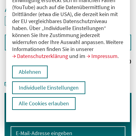
Einwilligung erstreckt sich in manchen Fällen
(YouTube) auch auf die Datenübermittlung in
Aktive Filter
Drittländer (etwa die USA), die derzeit kein mit
ID: ANT-2503709
der EU vergleichbares Datenschutzniveau
Filter
deaktivieren und Suchergebnisse neu laden
haben. Über „Individuelle Einstellungen“
können Sie Ihre Zustimmung jederzeit
widerrufen oder Ihre Auswahl anpassen. Weitere
Sortieren nach
Informationen finden Sie in unserer
Datenschutzerklärung
und im
Impressum
.
Ergebnisse:
0
Ablehnen
Individuelle Einstellungen
Alle Cookies erlauben
Immer informiert bleiben
Melden Sie sich für unseren Newsletter an:
E-Mail-Adresse eingeben