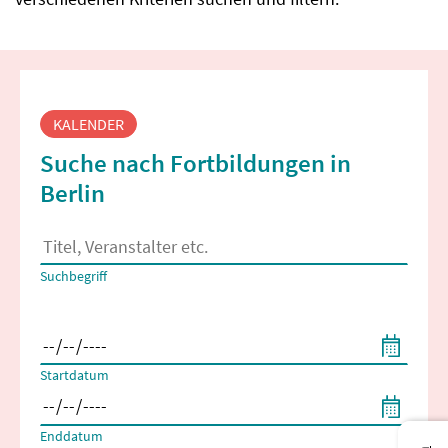
Fortbildungssuche
KALENDER
Suche nach Fortbildungen in
Berlin
Es erscheinen Suchvorschläge, wenn mindestens 2 Zeichen 
Suchbegriff
Filtern nach Start- und Enddatum
Startdatum
Enddatum