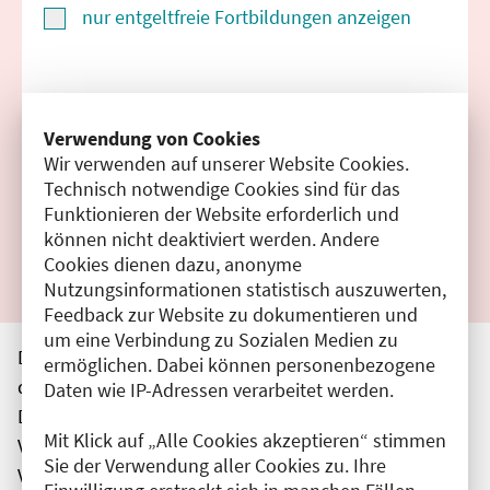
nur entgeltfreie Fortbildungen anzeigen
Suchen
Verwendung von Cookies
Wir verwenden auf unserer Website Cookies.
Filter zurücksetzen
Technisch notwendige Cookies sind für das
Funktionieren der Website erforderlich und
Ergebnisse drucken
können nicht deaktiviert werden. Andere
Cookies dienen dazu, anonyme
Nutzungsinformationen statistisch auszuwerten,
Feedback zur Website zu dokumentieren und
um eine Verbindung zu Sozialen Medien zu
Die hier aufgeführten Veranstaltungen entsprechen
ermöglichen. Dabei können personenbezogene
den unmittelbar vom Veranstalter getätigten Angaben.
Daten wie IP-Adressen verarbeitet werden.
Die Ärztekammer Berlin übernimmt keine
Mit Klick auf „Alle Cookies akzeptieren“ stimmen
Verantwortung für den Inhalt, die Haftung obliegt dem
Sie der Verwendung aller Cookies zu. Ihre
Veranstalter.