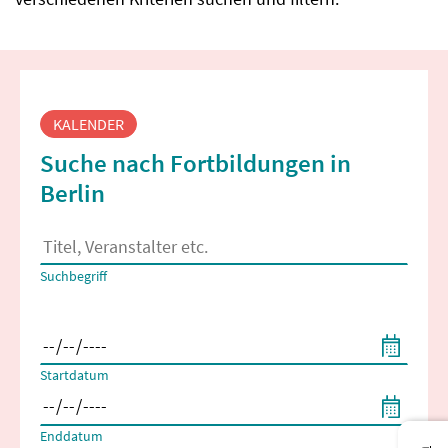
Fortbildungssuche
KALENDER
Suche nach Fortbildungen in
Berlin
Es erscheinen Suchvorschläge, wenn mindestens 2 Zeichen 
Suchbegriff
Filtern nach Start- und Enddatum
Startdatum
Enddatum