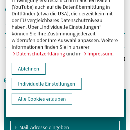
Einwilligung erstreckt sich in manchen Fällen
(YouTube) auch auf die Datenübermittlung in
Aktive Filter
Drittländer (etwa die USA), die derzeit kein mit
ID: ANT-2503709
der EU vergleichbares Datenschutzniveau
Filter
deaktivieren und Suchergebnisse neu laden
haben. Über „Individuelle Einstellungen“
können Sie Ihre Zustimmung jederzeit
widerrufen oder Ihre Auswahl anpassen. Weitere
Sortieren nach
Informationen finden Sie in unserer
Datenschutzerklärung
und im
Impressum
.
Ergebnisse:
0
Ablehnen
Individuelle Einstellungen
Alle Cookies erlauben
Immer informiert bleiben
Melden Sie sich für unseren Newsletter an:
E-Mail-Adresse eingeben