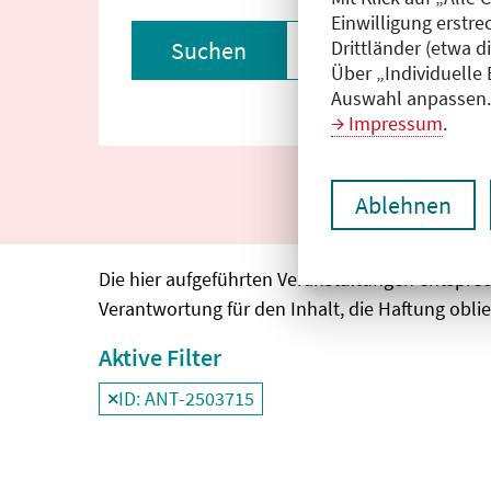
Einwilligung erstre
Drittländer (etwa d
Suchen
Filter zurückset
Über „Individuelle
Auswahl anpassen. 
Impressum
.
Ablehnen
Die hier aufgeführten Veranstaltungen entspre
Verantwortung für den Inhalt, die Haftung oblie
Aktive Filter
ID: ANT-2503715
Filter
deaktivieren und Suchergebnisse neu