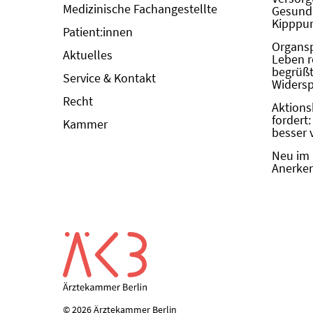
Medizinische Fachangestellte
Gesundh
Kipppun
Patient:innen
Organs
Aktuelles
Leben r
begrüßt 
Service & Kontakt
Widers
Recht
Aktions
fordert
Kammer
besser 
Neu im 
Anerken
© 2026 Ärztekammer Berlin