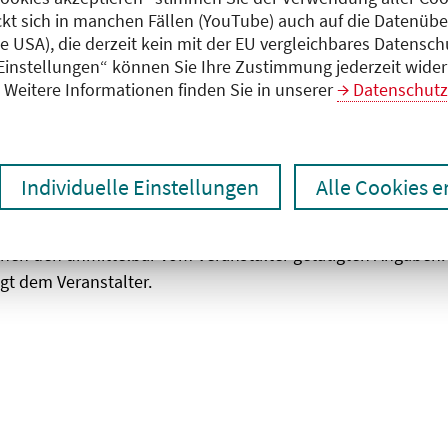
ckt sich in manchen Fällen (YouTube) auch auf die Datenübe
ie USA), die derzeit kein mit der EU vergleichbares Datensc
zen
Ergebnisse drucken
 Einstellungen“ können Sie Ihre Zustimmung jederzeit wider
Weitere Informationen finden Sie in unserer
Datenschutz
Individuelle Einstellungen
Alle Cookies 
chen den unmittelbar vom Veranstalter getätigten Angaben
gt dem Veranstalter.
 laden