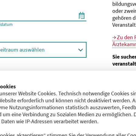
bildungs­v
oder zwei
gehören d
Veranstal
ddatum
Zu den 
Ärztekamm
eitraum auswählen
Sie suche
veranstal
Hier geht 
ortbildungsformat (Online etc.)
der Bund
ookies
unserer Website Cookies. Technisch notwendige Cookies sin
Sie sind V
achgebiet
Website erforderlich und können nicht deaktiviert werden. 
me Nutzungsinformationen statistisch auszuwerten, Feedb
Im
CME-
 um eine Verbindung zu Sozialen Medien zu ermöglichen. 
Anerkennu
aten wie IP-Adressen verarbeitet werden.
einreichen
 Cookies akzeptieren“ stimmen Sie der Verwendung aller Cook