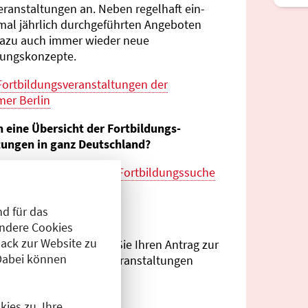
eranstaltungen an. Neben regelhaft ein-
mal jährlich durch­geführten Angeboten
azu auch immer wieder neue
tungs­konzepte.
Fortbildungs­veranstaltungen der
er Berlin
n eine Übersicht der Fortbildungs­
tungen in ganz Deutschland?
es zur
bundes­weiten Fortbildungs­suche
esärztekammer
d für das
eranstalter?
Andere Cookies
ack zur Website zu
Antragsportal
können Sie Ihren Antrag zur
Dabei können
ng von Fortbildungs­veranstaltungen
.
ies zu. Ihre