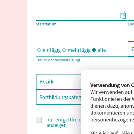
Filtern nach Start- und Enddatum
Startdatum
En
Z
eintägig
mehrtägig
alle
Dauer der Veranstaltung
Eintägige und/oder mehrtägige Veranstaltungen
Bezirk
F
Verwendung von C
Wir verwenden auf 
Fortbildungskategorie
F
Funktionieren der 
dienen dazu, anony
dokumentieren und
personenbezogene D
nur entgeltfreie Fortbildungen
anzeigen
Mit Klick auf „Alle