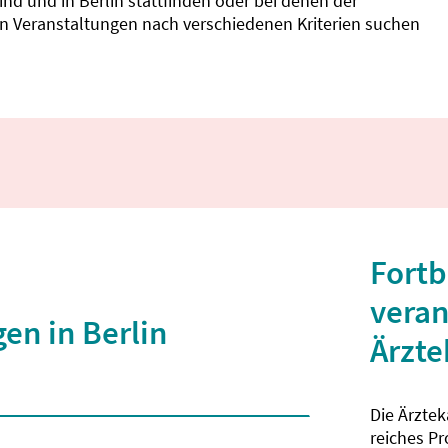
d und in Berlin stattfinden oder bei denen der
nnen Veranstaltungen nach verschiedenen Kriterien suchen
Fortb
veran
en in Berlin
Ärzt
Die Ärzte
 2 Zeichen eingegeben wurden.
reiches P