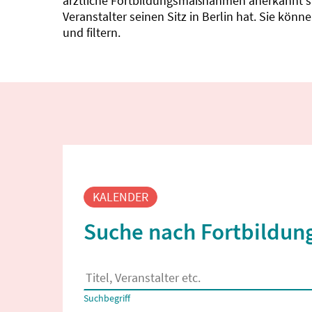
ärztliche Fortbildungsmaßnahmen anerkannt sin
Veranstalter seinen Sitz in Berlin hat. Sie kö
und filtern.
Fortbildungssuche
KALENDER
Suche nach Fortbildung
Es erscheinen Suchvorschläge, wenn mindestens
Suchbegriff