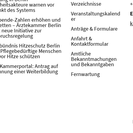
Verzeichnisse
+
eitsakteure warnen vor
kt des Systems
Veranstaltungskalend
E
er
pende-Zahlen erhöhen und
k
etten – Ärztekammer Berlin
Anträge & Formulare
neue Initiative zur
pruchsregelung
Anfahrt &
Kontaktformular
bündnis Hitzeschutz Berlin
: Pflegebedürftige Menschen
Amtliche
vor Hitze schützen
Bekanntmachungen
und Bekanntgaben
Kammerportal: Antrag auf
nung einer Weiterbildung
Fernwartung