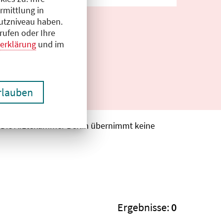
rmittlung in
hutzniveau haben.
rufen oder Ihre
erklärung
und im
erlauben
. Die Ärztekammer Berlin übernimmt keine
Ergebnisse:
0