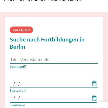
Fortbildungssuche
KALENDER
Suche nach Fortbildungen in
Berlin
Es erscheinen Suchvorschläge, wenn mindestens 2 Zeichen 
Suchbegriff
Filtern nach Start- und Enddatum
Startdatum
Enddatum