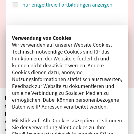
nur entgeltfreie Fortbildungen anzeigen
Suchen
Verwendung von Cookies
Wir verwenden auf unserer Website Cookies.
Filter zurücksetzen
Technisch notwendige Cookies sind für das
Funktionieren der Website erforderlich und
Ergebnisse drucken
können nicht deaktiviert werden. Andere
Cookies dienen dazu, anonyme
Nutzungsinformationen statistisch auszuwerten,
Feedback zur Website zu dokumentieren und
um eine Verbindung zu Sozialen Medien zu
Die hier aufgeführten Veranstaltungen entsprechen
ermöglichen. Dabei können personenbezogene
den unmittelbar vom Veranstalter getätigten Angaben.
Daten wie IP-Adressen verarbeitet werden.
Die Ärztekammer Berlin übernimmt keine
Mit Klick auf „Alle Cookies akzeptieren“ stimmen
Verantwortung für den Inhalt, die Haftung obliegt dem
Sie der Verwendung aller Cookies zu. Ihre
Veranstalter.