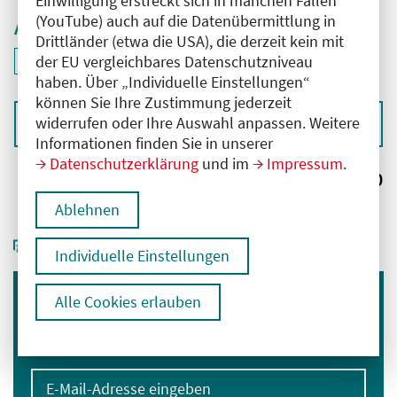
Einwilligung erstreckt sich in manchen Fällen
(YouTube) auch auf die Datenübermittlung in
Aktive Filter
Drittländer (etwa die USA), die derzeit kein mit
ID: ANT-2503715
der EU vergleichbares Datenschutzniveau
Filter
deaktivieren und Suchergebnisse neu laden
haben. Über „Individuelle Einstellungen“
können Sie Ihre Zustimmung jederzeit
widerrufen oder Ihre Auswahl anpassen. Weitere
Sortieren nach
Informationen finden Sie in unserer
Datenschutzerklärung
und im
Impressum
.
Ergebnisse:
0
Ablehnen
Individuelle Einstellungen
Alle Cookies erlauben
Immer informiert bleiben
Melden Sie sich für unseren Newsletter an:
E-Mail-Adresse eingeben