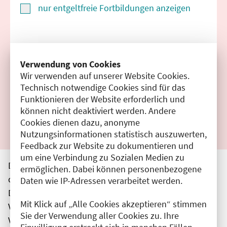
nur entgeltfreie Fortbildungen anzeigen
Suchen
Verwendung von Cookies
Wir verwenden auf unserer Website Cookies.
Filter zurücksetzen
Technisch notwendige Cookies sind für das
Funktionieren der Website erforderlich und
Ergebnisse drucken
können nicht deaktiviert werden. Andere
Cookies dienen dazu, anonyme
Nutzungsinformationen statistisch auszuwerten,
Feedback zur Website zu dokumentieren und
um eine Verbindung zu Sozialen Medien zu
Die hier aufgeführten Veranstaltungen entsprechen
ermöglichen. Dabei können personenbezogene
den unmittelbar vom Veranstalter getätigten Angaben.
Daten wie IP-Adressen verarbeitet werden.
Die Ärztekammer Berlin übernimmt keine
Mit Klick auf „Alle Cookies akzeptieren“ stimmen
Verantwortung für den Inhalt, die Haftung obliegt dem
Sie der Verwendung aller Cookies zu. Ihre
Veranstalter.