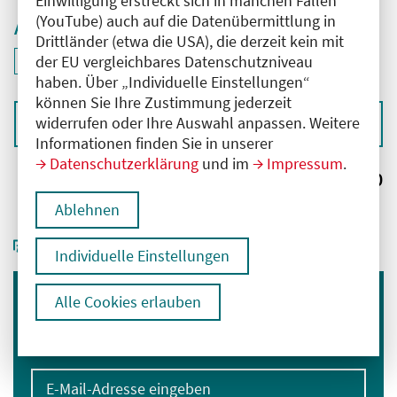
Einwilligung erstreckt sich in manchen Fällen
(YouTube) auch auf die Datenübermittlung in
Aktive Filter
Drittländer (etwa die USA), die derzeit kein mit
ID: ANT-2503746
der EU vergleichbares Datenschutzniveau
Filter
deaktivieren und Suchergebnisse neu laden
haben. Über „Individuelle Einstellungen“
können Sie Ihre Zustimmung jederzeit
widerrufen oder Ihre Auswahl anpassen. Weitere
Sortieren nach
Informationen finden Sie in unserer
Datenschutzerklärung
und im
Impressum
.
Ergebnisse:
0
Ablehnen
Individuelle Einstellungen
Alle Cookies erlauben
Immer informiert bleiben
Melden Sie sich für unseren Newsletter an:
E-Mail-Adresse eingeben