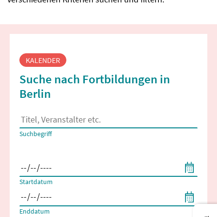
Fortbildungssuche
KALENDER
Suche nach Fortbildungen in
Berlin
Es erscheinen Suchvorschläge, wenn mindestens 2 Zeichen 
Suchbegriff
Filtern nach Start- und Enddatum
Startdatum
Enddatum