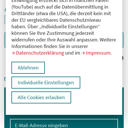
Einwilligung erstreckt sich in manchen Fällen
(YouTube) auch auf die Datenübermittlung in
Aktive Filter
Drittländer (etwa die USA), die derzeit kein mit
ID: ANT-2503756
der EU vergleichbares Datenschutzniveau
Filter
deaktivieren und Suchergebnisse neu laden
haben. Über „Individuelle Einstellungen“
können Sie Ihre Zustimmung jederzeit
widerrufen oder Ihre Auswahl anpassen. Weitere
Sortieren nach
Informationen finden Sie in unserer
Datenschutzerklärung
und im
Impressum
.
Ergebnisse:
0
Ablehnen
Individuelle Einstellungen
Alle Cookies erlauben
Immer informiert bleiben
Melden Sie sich für unseren Newsletter an:
E-Mail-Adresse eingeben