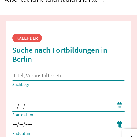
Fortbildungssuche
KALENDER
Suche nach Fortbildungen in
Berlin
Es erscheinen Suchvorschläge, wenn mindestens 2 Zeichen 
Suchbegriff
Filtern nach Start- und Enddatum
Startdatum
Enddatum