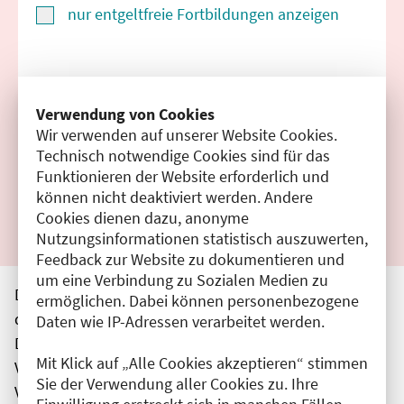
nur entgeltfreie Fortbildungen anzeigen
Suchen
Verwendung von Cookies
Wir verwenden auf unserer Website Cookies.
Filter zurücksetzen
Technisch notwendige Cookies sind für das
Funktionieren der Website erforderlich und
Ergebnisse drucken
können nicht deaktiviert werden. Andere
Cookies dienen dazu, anonyme
Nutzungsinformationen statistisch auszuwerten,
Feedback zur Website zu dokumentieren und
um eine Verbindung zu Sozialen Medien zu
Die hier aufgeführten Veranstaltungen entsprechen
ermöglichen. Dabei können personenbezogene
den unmittelbar vom Veranstalter getätigten Angaben.
Daten wie IP-Adressen verarbeitet werden.
Die Ärztekammer Berlin übernimmt keine
Mit Klick auf „Alle Cookies akzeptieren“ stimmen
Verantwortung für den Inhalt, die Haftung obliegt dem
Sie der Verwendung aller Cookies zu. Ihre
Veranstalter.