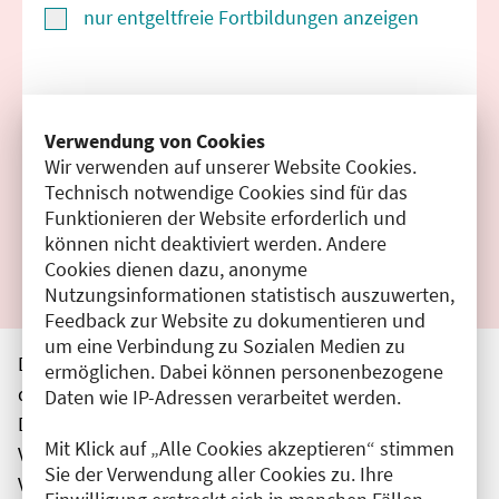
nur entgeltfreie Fortbildungen anzeigen
Suchen
Verwendung von Cookies
Wir verwenden auf unserer Website Cookies.
Filter zurücksetzen
Technisch notwendige Cookies sind für das
Funktionieren der Website erforderlich und
Ergebnisse drucken
können nicht deaktiviert werden. Andere
Cookies dienen dazu, anonyme
Nutzungsinformationen statistisch auszuwerten,
Feedback zur Website zu dokumentieren und
um eine Verbindung zu Sozialen Medien zu
Die hier aufgeführten Veranstaltungen entsprechen
ermöglichen. Dabei können personenbezogene
den unmittelbar vom Veranstalter getätigten Angaben.
Daten wie IP-Adressen verarbeitet werden.
Die Ärztekammer Berlin übernimmt keine
Mit Klick auf „Alle Cookies akzeptieren“ stimmen
Verantwortung für den Inhalt, die Haftung obliegt dem
Sie der Verwendung aller Cookies zu. Ihre
Veranstalter.