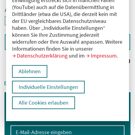
Einwilligung erstreckt sich in manchen Fällen
(YouTube) auch auf die Datenübermittlung in
Aktive Filter
Drittländer (etwa die USA), die derzeit kein mit
ID: ANT-2503939
der EU vergleichbares Datenschutzniveau
Filter
deaktivieren und Suchergebnisse neu laden
haben. Über „Individuelle Einstellungen“
können Sie Ihre Zustimmung jederzeit
widerrufen oder Ihre Auswahl anpassen. Weitere
Sortieren nach
Informationen finden Sie in unserer
Datenschutzerklärung
und im
Impressum
.
Ergebnisse:
0
Ablehnen
Individuelle Einstellungen
Alle Cookies erlauben
Immer informiert bleiben
Melden Sie sich für unseren Newsletter an:
E-Mail-Adresse eingeben