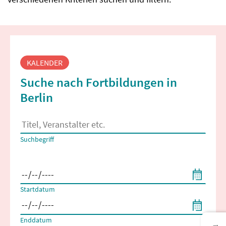
Fortbildungssuche
KALENDER
Suche nach Fortbildungen in
Berlin
Es erscheinen Suchvorschläge, wenn mindestens 2 Zeichen 
Suchbegriff
Filtern nach Start- und Enddatum
Startdatum
Enddatum