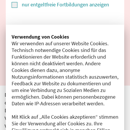
nur entgeltfreie Fortbildungen anzeigen
Suchen
Verwendung von Cookies
Wir verwenden auf unserer Website Cookies.
Filter zurücksetzen
Technisch notwendige Cookies sind für das
Funktionieren der Website erforderlich und
Ergebnisse drucken
können nicht deaktiviert werden. Andere
Cookies dienen dazu, anonyme
Nutzungsinformationen statistisch auszuwerten,
Feedback zur Website zu dokumentieren und
um eine Verbindung zu Sozialen Medien zu
Die hier aufgeführten Veranstaltungen entsprechen
ermöglichen. Dabei können personenbezogene
den unmittelbar vom Veranstalter getätigten Angaben.
Daten wie IP-Adressen verarbeitet werden.
Die Ärztekammer Berlin übernimmt keine
Mit Klick auf „Alle Cookies akzeptieren“ stimmen
Verantwortung für den Inhalt, die Haftung obliegt dem
Sie der Verwendung aller Cookies zu. Ihre
Veranstalter.