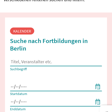
Fortbildungssuche
KALENDER
Suche nach Fortbildungen in
Berlin
Es erscheinen Suchvorschläge, wenn mindestens 2 Zeichen 
Suchbegriff
Filtern nach Start- und Enddatum
Startdatum
Enddatum