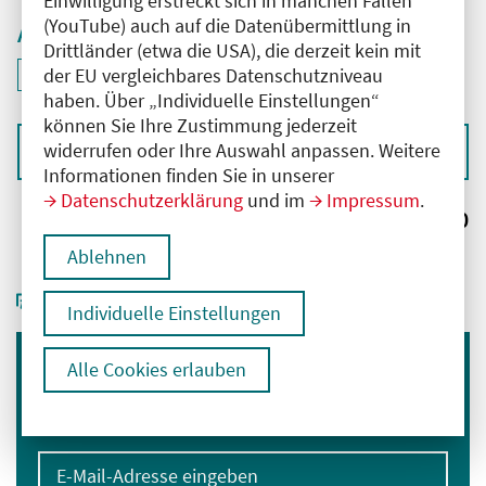
Einwilligung erstreckt sich in manchen Fällen
(YouTube) auch auf die Datenübermittlung in
Aktive Filter
Drittländer (etwa die USA), die derzeit kein mit
ID: ANT-2503955
der EU vergleichbares Datenschutzniveau
Filter
deaktivieren und Suchergebnisse neu laden
haben. Über „Individuelle Einstellungen“
können Sie Ihre Zustimmung jederzeit
widerrufen oder Ihre Auswahl anpassen. Weitere
Sortieren nach
Informationen finden Sie in unserer
Datenschutzerklärung
und im
Impressum
.
Ergebnisse:
0
Ablehnen
Individuelle Einstellungen
Alle Cookies erlauben
Immer informiert bleiben
Melden Sie sich für unseren Newsletter an:
E-Mail-Adresse eingeben