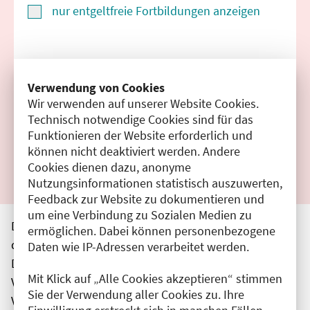
nur entgeltfreie Fortbildungen anzeigen
Suchen
Verwendung von Cookies
Wir verwenden auf unserer Website Cookies.
Filter zurücksetzen
Technisch notwendige Cookies sind für das
Funktionieren der Website erforderlich und
Ergebnisse drucken
können nicht deaktiviert werden. Andere
Cookies dienen dazu, anonyme
Nutzungsinformationen statistisch auszuwerten,
Feedback zur Website zu dokumentieren und
um eine Verbindung zu Sozialen Medien zu
Die hier aufgeführten Veranstaltungen entsprechen
ermöglichen. Dabei können personenbezogene
den unmittelbar vom Veranstalter getätigten Angaben.
Daten wie IP-Adressen verarbeitet werden.
Die Ärztekammer Berlin übernimmt keine
Mit Klick auf „Alle Cookies akzeptieren“ stimmen
Verantwortung für den Inhalt, die Haftung obliegt dem
Sie der Verwendung aller Cookies zu. Ihre
Veranstalter.