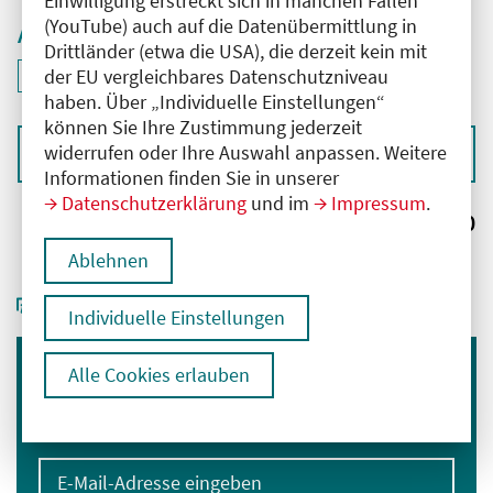
Einwilligung erstreckt sich in manchen Fällen
(YouTube) auch auf die Datenübermittlung in
Aktive Filter
Drittländer (etwa die USA), die derzeit kein mit
ID: ANT-2503990
der EU vergleichbares Datenschutzniveau
Filter
deaktivieren und Suchergebnisse neu laden
haben. Über „Individuelle Einstellungen“
können Sie Ihre Zustimmung jederzeit
widerrufen oder Ihre Auswahl anpassen. Weitere
Sortieren nach
Informationen finden Sie in unserer
Datenschutzerklärung
und im
Impressum
.
Ergebnisse:
0
Ablehnen
Individuelle Einstellungen
Alle Cookies erlauben
Immer informiert bleiben
Melden Sie sich für unseren Newsletter an:
E-Mail-Adresse eingeben