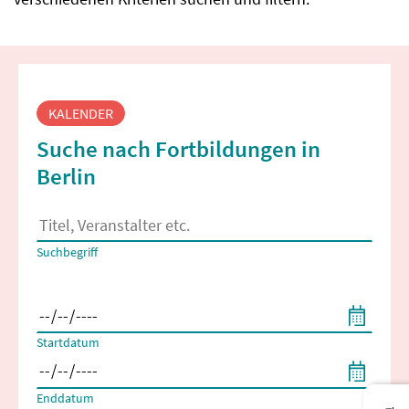
Fortbildungssuche
KALENDER
Suche nach Fortbildungen in
Berlin
Es erscheinen Suchvorschläge, wenn mindestens 2 Zeichen 
Suchbegriff
Filtern nach Start- und Enddatum
Startdatum
Enddatum