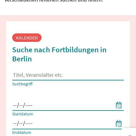
Fortbildungssuche
KALENDER
Suche nach Fortbildungen in
Berlin
Es erscheinen Suchvorschläge, wenn mindestens 2 Zeichen 
Suchbegriff
Filtern nach Start- und Enddatum
Startdatum
Enddatum