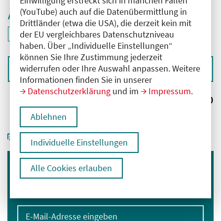
Einwilligung erstreckt sich in manchen Fällen
(YouTube) auch auf die Datenübermittlung in
Aktive Filter
Drittländer (etwa die USA), die derzeit kein mit
ID: ANT-2503993
der EU vergleichbares Datenschutzniveau
Filter
deaktivieren und Suchergebnisse neu laden
haben. Über „Individuelle Einstellungen“
können Sie Ihre Zustimmung jederzeit
widerrufen oder Ihre Auswahl anpassen. Weitere
Sortieren nach
Informationen finden Sie in unserer
Datenschutzerklärung
und im
Impressum
.
Ergebnisse:
0
Ablehnen
Individuelle Einstellungen
Alle Cookies erlauben
Immer informiert bleiben
Melden Sie sich für unseren Newsletter an:
E-Mail-Adresse eingeben