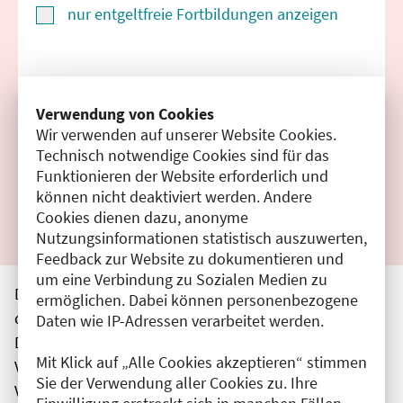
nur entgeltfreie Fortbildungen anzeigen
Suchen
Verwendung von Cookies
Wir verwenden auf unserer Website Cookies.
Filter zurücksetzen
Technisch notwendige Cookies sind für das
Funktionieren der Website erforderlich und
Ergebnisse drucken
können nicht deaktiviert werden. Andere
Cookies dienen dazu, anonyme
Nutzungsinformationen statistisch auszuwerten,
Feedback zur Website zu dokumentieren und
um eine Verbindung zu Sozialen Medien zu
Die hier aufgeführten Veranstaltungen entsprechen
ermöglichen. Dabei können personenbezogene
den unmittelbar vom Veranstalter getätigten Angaben.
Daten wie IP-Adressen verarbeitet werden.
Die Ärztekammer Berlin übernimmt keine
Mit Klick auf „Alle Cookies akzeptieren“ stimmen
Verantwortung für den Inhalt, die Haftung obliegt dem
Sie der Verwendung aller Cookies zu. Ihre
Veranstalter.