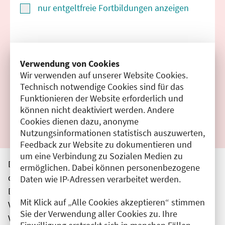
nur entgeltfreie Fortbildungen anzeigen
Suchen
Verwendung von Cookies
Wir verwenden auf unserer Website Cookies.
Filter zurücksetzen
Technisch notwendige Cookies sind für das
Funktionieren der Website erforderlich und
Ergebnisse drucken
können nicht deaktiviert werden. Andere
Cookies dienen dazu, anonyme
Nutzungsinformationen statistisch auszuwerten,
Feedback zur Website zu dokumentieren und
um eine Verbindung zu Sozialen Medien zu
Die hier aufgeführten Veranstaltungen entsprechen
ermöglichen. Dabei können personenbezogene
den unmittelbar vom Veranstalter getätigten Angaben.
Daten wie IP-Adressen verarbeitet werden.
Die Ärztekammer Berlin übernimmt keine
Mit Klick auf „Alle Cookies akzeptieren“ stimmen
Verantwortung für den Inhalt, die Haftung obliegt dem
Sie der Verwendung aller Cookies zu. Ihre
Veranstalter.