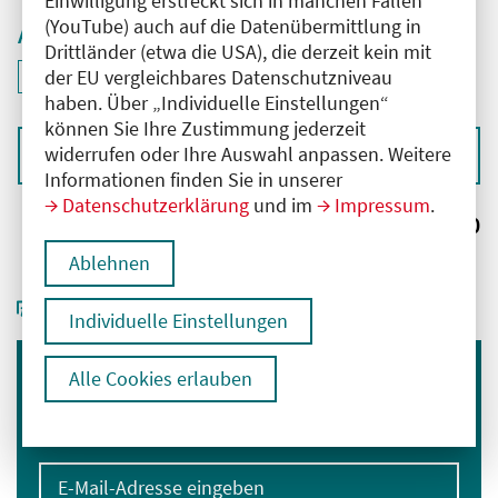
Einwilligung erstreckt sich in manchen Fällen
(YouTube) auch auf die Datenübermittlung in
Aktive Filter
Drittländer (etwa die USA), die derzeit kein mit
ID: ANT-2503995
der EU vergleichbares Datenschutzniveau
Filter
deaktivieren und Suchergebnisse neu laden
haben. Über „Individuelle Einstellungen“
können Sie Ihre Zustimmung jederzeit
widerrufen oder Ihre Auswahl anpassen. Weitere
Sortieren nach
Informationen finden Sie in unserer
Datenschutzerklärung
und im
Impressum
.
Ergebnisse:
0
Ablehnen
Individuelle Einstellungen
Alle Cookies erlauben
Immer informiert bleiben
Melden Sie sich für unseren Newsletter an:
E-Mail-Adresse eingeben