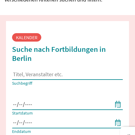
Fortbildungssuche
KALENDER
Suche nach Fortbildungen in
Berlin
Es erscheinen Suchvorschläge, wenn mindestens 2 Zeichen 
Suchbegriff
Filtern nach Start- und Enddatum
Startdatum
Enddatum