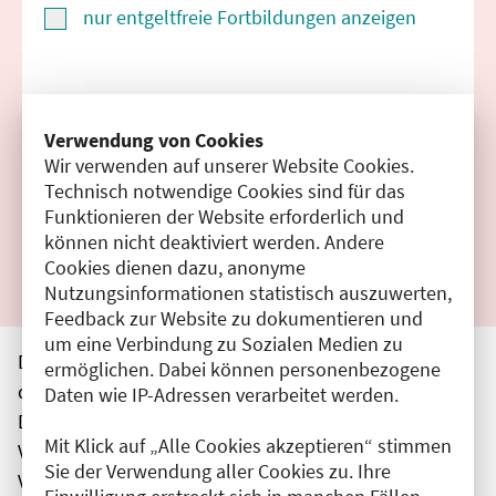
nur entgeltfreie Fortbildungen anzeigen
Suchen
Verwendung von Cookies
Wir verwenden auf unserer Website Cookies.
Filter zurücksetzen
Technisch notwendige Cookies sind für das
Funktionieren der Website erforderlich und
Ergebnisse drucken
können nicht deaktiviert werden. Andere
Cookies dienen dazu, anonyme
Nutzungsinformationen statistisch auszuwerten,
Feedback zur Website zu dokumentieren und
um eine Verbindung zu Sozialen Medien zu
Die hier aufgeführten Veranstaltungen entsprechen
ermöglichen. Dabei können personenbezogene
den unmittelbar vom Veranstalter getätigten Angaben.
Daten wie IP-Adressen verarbeitet werden.
Die Ärztekammer Berlin übernimmt keine
Mit Klick auf „Alle Cookies akzeptieren“ stimmen
Verantwortung für den Inhalt, die Haftung obliegt dem
Sie der Verwendung aller Cookies zu. Ihre
Veranstalter.