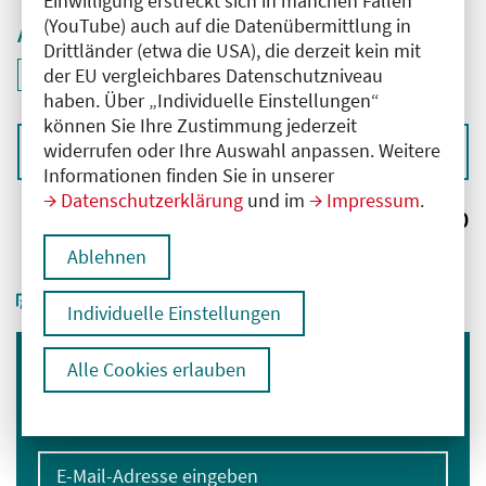
Einwilligung erstreckt sich in manchen Fällen
(YouTube) auch auf die Datenübermittlung in
Aktive Filter
Drittländer (etwa die USA), die derzeit kein mit
ID: ANT-2504026
der EU vergleichbares Datenschutzniveau
Filter
deaktivieren und Suchergebnisse neu laden
haben. Über „Individuelle Einstellungen“
können Sie Ihre Zustimmung jederzeit
widerrufen oder Ihre Auswahl anpassen. Weitere
Sortieren nach
Informationen finden Sie in unserer
Datenschutzerklärung
und im
Impressum
.
Ergebnisse:
0
Ablehnen
Individuelle Einstellungen
Alle Cookies erlauben
Immer informiert bleiben
Melden Sie sich für unseren Newsletter an:
E-Mail-Adresse eingeben