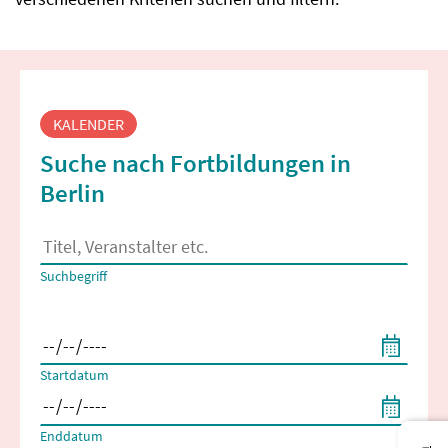
Fortbildungssuche
KALENDER
Suche nach Fortbildungen in
Berlin
Es erscheinen Suchvorschläge, wenn mindestens 2 Zeichen 
Suchbegriff
Filtern nach Start- und Enddatum
Startdatum
Enddatum