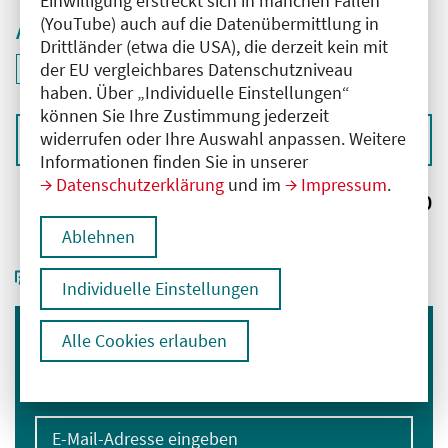
Einwilligung erstreckt sich in manchen Fällen
(YouTube) auch auf die Datenübermittlung in
Aktive Filter
Drittländer (etwa die USA), die derzeit kein mit
ID: ANT-2504026
der EU vergleichbares Datenschutzniveau
Filter
deaktivieren und Suchergebnisse neu laden
haben. Über „Individuelle Einstellungen“
können Sie Ihre Zustimmung jederzeit
widerrufen oder Ihre Auswahl anpassen. Weitere
Sortieren nach
Informationen finden Sie in unserer
Datenschutzerklärung
und im
Impressum
.
Ergebnisse:
0
Ablehnen
Individuelle Einstellungen
Alle Cookies erlauben
Immer informiert bleiben
Melden Sie sich für unseren Newsletter an:
E-Mail-Adresse eingeben