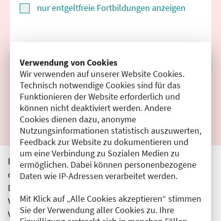
nur entgeltfreie Fortbildungen anzeigen
Suchen
Verwendung von Cookies
Wir verwenden auf unserer Website Cookies.
Filter zurücksetzen
Technisch notwendige Cookies sind für das
Funktionieren der Website erforderlich und
Ergebnisse drucken
können nicht deaktiviert werden. Andere
Cookies dienen dazu, anonyme
Nutzungsinformationen statistisch auszuwerten,
Feedback zur Website zu dokumentieren und
um eine Verbindung zu Sozialen Medien zu
Die hier aufgeführten Veranstaltungen entsprechen
ermöglichen. Dabei können personenbezogene
den unmittelbar vom Veranstalter getätigten Angaben.
Daten wie IP-Adressen verarbeitet werden.
Die Ärztekammer Berlin übernimmt keine
Mit Klick auf „Alle Cookies akzeptieren“ stimmen
Verantwortung für den Inhalt, die Haftung obliegt dem
Sie der Verwendung aller Cookies zu. Ihre
Veranstalter.