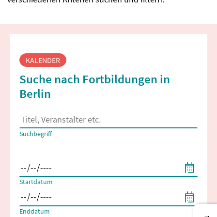
Fortbildungssuche
KALENDER
Suche nach Fortbildungen in
Berlin
Es erscheinen Suchvorschläge, wenn mindestens 2 Zeichen 
Suchbegriff
Filtern nach Start- und Enddatum
Startdatum
Enddatum