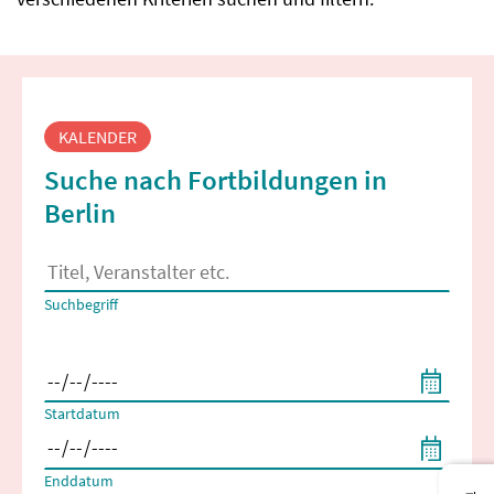
Fortbildungssuche
KALENDER
Suche nach Fortbildungen in
Berlin
Es erscheinen Suchvorschläge, wenn mindestens 2 Zeichen 
Suchbegriff
Filtern nach Start- und Enddatum
Startdatum
Enddatum