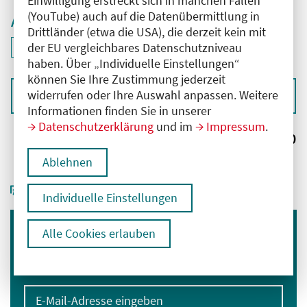
Einwilligung erstreckt sich in manchen Fällen
(YouTube) auch auf die Datenübermittlung in
Aktive Filter
Drittländer (etwa die USA), die derzeit kein mit
ID: ANT-2504039
der EU vergleichbares Datenschutzniveau
Filter
deaktivieren und Suchergebnisse neu laden
haben. Über „Individuelle Einstellungen“
können Sie Ihre Zustimmung jederzeit
widerrufen oder Ihre Auswahl anpassen. Weitere
Sortieren nach
Informationen finden Sie in unserer
Datenschutzerklärung
und im
Impressum
.
Ergebnisse:
0
Ablehnen
Individuelle Einstellungen
Alle Cookies erlauben
Immer informiert bleiben
Melden Sie sich für unseren Newsletter an:
E-Mail-Adresse eingeben