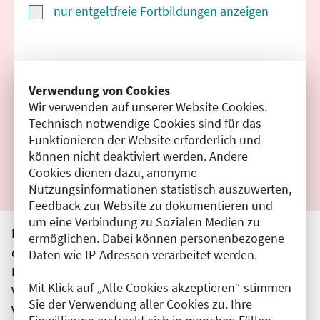
nur entgeltfreie Fortbildungen anzeigen
Suchen
Verwendung von Cookies
Wir verwenden auf unserer Website Cookies.
Filter zurücksetzen
Technisch notwendige Cookies sind für das
Funktionieren der Website erforderlich und
Ergebnisse drucken
können nicht deaktiviert werden. Andere
Cookies dienen dazu, anonyme
Nutzungsinformationen statistisch auszuwerten,
Feedback zur Website zu dokumentieren und
um eine Verbindung zu Sozialen Medien zu
Die hier aufgeführten Veranstaltungen entsprechen
ermöglichen. Dabei können personenbezogene
den unmittelbar vom Veranstalter getätigten Angaben.
Daten wie IP-Adressen verarbeitet werden.
Die Ärztekammer Berlin übernimmt keine
Mit Klick auf „Alle Cookies akzeptieren“ stimmen
Verantwortung für den Inhalt, die Haftung obliegt dem
Sie der Verwendung aller Cookies zu. Ihre
Veranstalter.