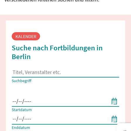
Fortbildungssuche
KALENDER
Suche nach Fortbildungen in
Berlin
Es erscheinen Suchvorschläge, wenn mindestens 2 Zeichen 
Suchbegriff
Filtern nach Start- und Enddatum
Startdatum
Enddatum