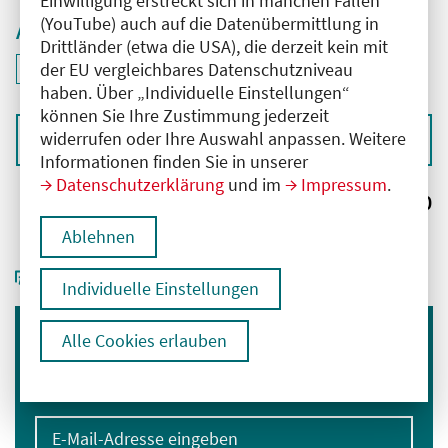
Einwilligung erstreckt sich in manchen Fällen
(YouTube) auch auf die Datenübermittlung in
Aktive Filter
Drittländer (etwa die USA), die derzeit kein mit
ID: ANT-2504040
der EU vergleichbares Datenschutzniveau
Filter
deaktivieren und Suchergebnisse neu laden
haben. Über „Individuelle Einstellungen“
können Sie Ihre Zustimmung jederzeit
widerrufen oder Ihre Auswahl anpassen. Weitere
Sortieren nach
Informationen finden Sie in unserer
Datenschutzerklärung
und im
Impressum
.
Ergebnisse:
0
Ablehnen
Individuelle Einstellungen
Alle Cookies erlauben
Immer informiert bleiben
Melden Sie sich für unseren Newsletter an:
E-Mail-Adresse eingeben