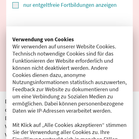
nur entgeltfreie Fortbildungen anzeigen
Suchen
Verwendung von Cookies
Wir verwenden auf unserer Website Cookies.
Filter zurücksetzen
Technisch notwendige Cookies sind für das
Funktionieren der Website erforderlich und
Ergebnisse drucken
können nicht deaktiviert werden. Andere
Cookies dienen dazu, anonyme
Nutzungsinformationen statistisch auszuwerten,
Feedback zur Website zu dokumentieren und
um eine Verbindung zu Sozialen Medien zu
Die hier aufgeführten Veranstaltungen entsprechen
ermöglichen. Dabei können personenbezogene
den unmittelbar vom Veranstalter getätigten Angaben.
Daten wie IP-Adressen verarbeitet werden.
Die Ärztekammer Berlin übernimmt keine
Mit Klick auf „Alle Cookies akzeptieren“ stimmen
Verantwortung für den Inhalt, die Haftung obliegt dem
Sie der Verwendung aller Cookies zu. Ihre
Veranstalter.