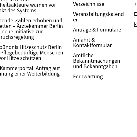
Verzeichnisse
+
eitsakteure warnen vor
kt des Systems
Veranstaltungskalend
E
er
pende-Zahlen erhöhen und
k
etten – Ärztekammer Berlin
Anträge & Formulare
neue Initiative zur
pruchsregelung
Anfahrt &
Kontaktformular
bündnis Hitzeschutz Berlin
: Pflegebedürftige Menschen
Amtliche
vor Hitze schützen
Bekanntmachungen
und Bekanntgaben
Kammerportal: Antrag auf
nung einer Weiterbildung
Fernwartung