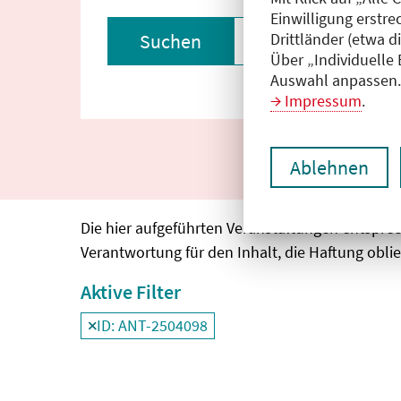
Einwilligung erstre
Drittländer (etwa d
Suchen
Filter zurückset
Über „Individuelle
Auswahl anpassen. 
Impressum
.
Ablehnen
Die hier aufgeführten Veranstaltungen entspre
Verantwortung für den Inhalt, die Haftung oblie
Aktive Filter
ID: ANT-2504098
Filter
deaktivieren und Suchergebnisse neu