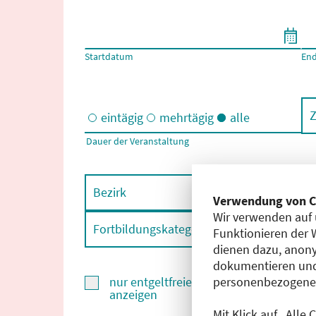
Filtern nach Start- und Enddatum
Startdatum
En
Z
eintägig
mehrtägig
alle
Dauer der Veranstaltung
Eintägige und/oder mehrtägige Veranstaltungen
Bezirk
F
Verwendung von C
Wir verwenden auf 
Fortbildungskategorie
F
Funktionieren der 
dienen dazu, anony
dokumentieren und
personenbezogene D
nur entgeltfreie Fortbildungen
anzeigen
Mit Klick auf „Alle