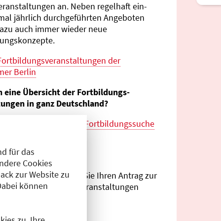
eranstaltungen an. Neben regelhaft ein-
mal jährlich durch­geführten Angeboten
azu auch immer wieder neue
tungs­konzepte.
Fortbildungs­veranstaltungen der
er Berlin
n eine Übersicht der Fortbildungs­
tungen in ganz Deutschland?
es zur
bundes­weiten Fortbildungs­suche
esärztekammer
d für das
eranstalter?
Andere Cookies
ack zur Website zu
Antragsportal
können Sie Ihren Antrag zur
Dabei können
ng von Fortbildungs­veranstaltungen
.
ies zu. Ihre