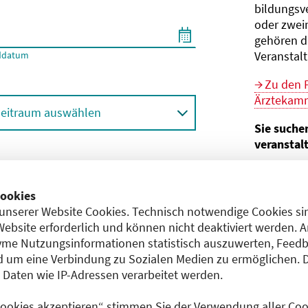
bildungs­v
oder zwei
gehören d
Veranstal
ddatum
Zu den 
Ärztekamm
eitraum auswählen
Sie suche
veranstal
Hier geht 
ortbildungsformat (Online etc.)
der Bund
ookies
unserer Website Cookies. Technisch notwendige Cookies sin
Sie sind V
achgebiet
Website erforderlich und können nicht deaktiviert werden. 
me Nutzungsinformationen statistisch auszuwerten, Feedb
Im
CME-
 um eine Verbindung zu Sozialen Medien zu ermöglichen. 
Anerkennu
aten wie IP-Adressen verarbeitet werden.
einreichen
 Cookies akzeptieren“ stimmen Sie der Verwendung aller Cook