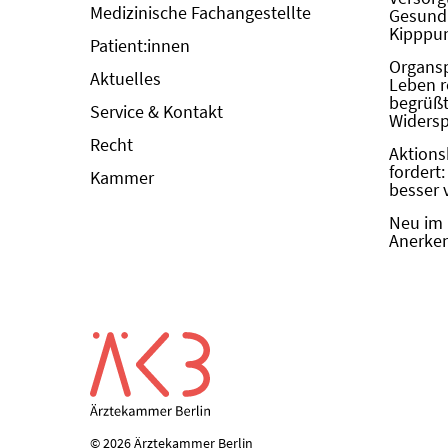
Medizinische Fachangestellte
Gesundh
Kipppun
Patient:innen
Organs
Aktuelles
Leben r
begrüßt 
Service & Kontakt
Widers
Recht
Aktions
fordert
Kammer
besser 
Neu im 
Anerken
© 2026 Ärztekammer Berlin