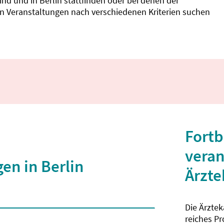
d und in Berlin stattfinden oder bei denen der
nnen Veranstaltungen nach verschiedenen Kriterien suchen
Fortb
veran
en in Berlin
Ärzt
Die Ärzte
 2 Zeichen eingegeben wurden.
reiches P