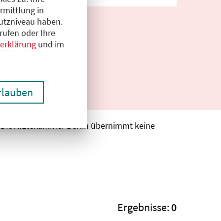
rmittlung in
hutzniveau haben.
rufen oder Ihre
erklärung
und im
erlauben
. Die Ärztekammer Berlin übernimmt keine
Ergebnisse:
0