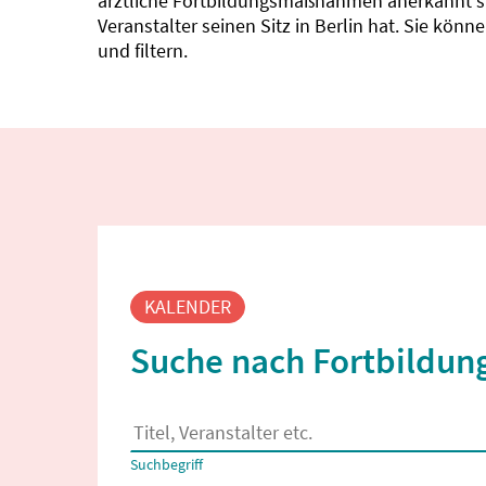
ärztliche Fortbildungsmaßnahmen anerkannt sin
Veranstalter seinen Sitz in Berlin hat. Sie kö
und filtern.
Fortbildungssuche
KALENDER
Suche nach Fortbildung
Es erscheinen Suchvorschläge, wenn mindestens
Suchbegriff