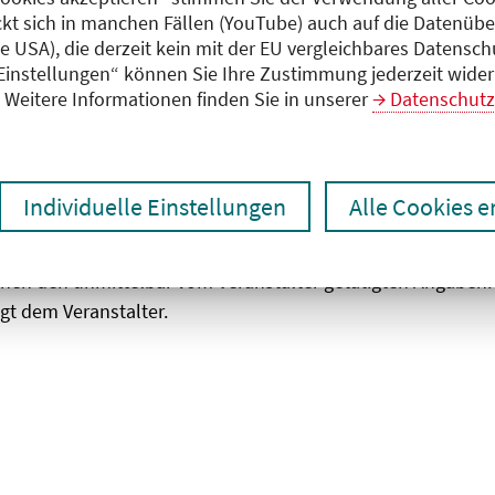
ckt sich in manchen Fällen (YouTube) auch auf die Datenübe
ie USA), die derzeit kein mit der EU vergleichbares Datensc
zen
Ergebnisse drucken
 Einstellungen“ können Sie Ihre Zustimmung jederzeit wider
Weitere Informationen finden Sie in unserer
Datenschutz
Individuelle Einstellungen
Alle Cookies 
chen den unmittelbar vom Veranstalter getätigten Angaben
gt dem Veranstalter.
 laden