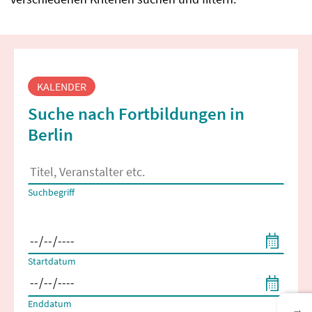
Fortbildungssuche
KALENDER
Suche nach Fortbildungen in
Berlin
Es erscheinen Suchvorschläge, wenn mindestens 2 Zeichen 
Suchbegriff
Filtern nach Start- und Enddatum
Startdatum
Enddatum