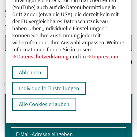
Einwilligung erstreckt sich in manchen Fällen
(YouTube) auch auf die Datenübermittlung in
Aktive Filter
Drittländer (etwa die USA), die derzeit kein mit
ID: ANT-2504111
der EU vergleichbares Datenschutzniveau
Filter
deaktivieren und Suchergebnisse neu laden
haben. Über „Individuelle Einstellungen“
können Sie Ihre Zustimmung jederzeit
widerrufen oder Ihre Auswahl anpassen. Weitere
Sortieren nach
Informationen finden Sie in unserer
Datenschutzerklärung
und im
Impressum
.
Ergebnisse:
0
Ablehnen
Individuelle Einstellungen
Alle Cookies erlauben
Immer informiert bleiben
Melden Sie sich für unseren Newsletter an:
E-Mail-Adresse eingeben