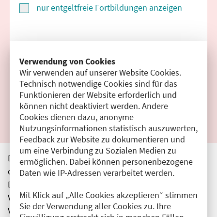
nur entgeltfreie Fortbildungen anzeigen
Suchen
Verwendung von Cookies
Wir verwenden auf unserer Website Cookies.
Filter zurücksetzen
Technisch notwendige Cookies sind für das
Funktionieren der Website erforderlich und
Ergebnisse drucken
können nicht deaktiviert werden. Andere
Cookies dienen dazu, anonyme
Nutzungsinformationen statistisch auszuwerten,
Feedback zur Website zu dokumentieren und
um eine Verbindung zu Sozialen Medien zu
Die hier aufgeführten Veranstaltungen entsprechen
ermöglichen. Dabei können personenbezogene
den unmittelbar vom Veranstalter getätigten Angaben.
Daten wie IP-Adressen verarbeitet werden.
Die Ärztekammer Berlin übernimmt keine
Mit Klick auf „Alle Cookies akzeptieren“ stimmen
Verantwortung für den Inhalt, die Haftung obliegt dem
Sie der Verwendung aller Cookies zu. Ihre
Veranstalter.