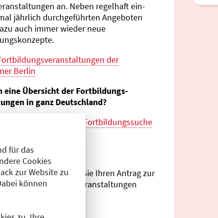
eranstaltungen an. Neben regelhaft ein-
mal jährlich durch­geführten Angeboten
azu auch immer wieder neue
tungs­konzepte.
Fortbildungs­veranstaltungen der
er Berlin
n eine Übersicht der Fortbildungs­
tungen in ganz Deutschland?
es zur
bundes­weiten Fortbildungs­suche
esärztekammer
d für das
eranstalter?
Andere Cookies
ack zur Website zu
Antragsportal
können Sie Ihren Antrag zur
Dabei können
ng von Fortbildungs­veranstaltungen
.
ies zu. Ihre