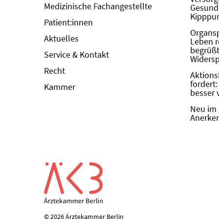
Medizinische Fachangestellte
Gesundh
Kipppun
Patient:innen
Organs
Aktuelles
Leben r
begrüßt 
Service & Kontakt
Widers
Recht
Aktions
fordert
Kammer
besser 
Neu im 
Anerken
© 2026 Ärztekammer Berlin