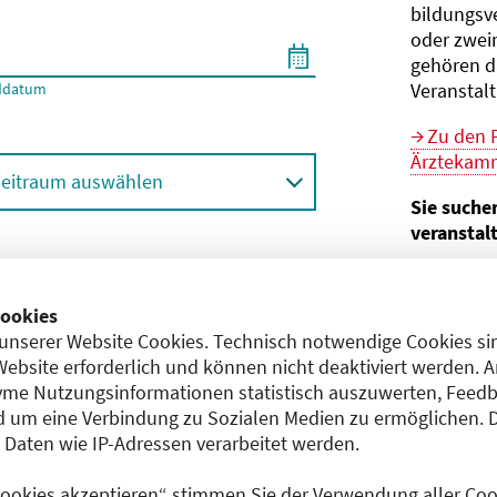
bildungs­v
oder zwei
gehören d
Veranstal
ddatum
Zu den 
Ärztekamm
eitraum auswählen
Sie suche
veranstal
Hier geht 
ortbildungsformat (Online etc.)
der Bund
ookies
unserer Website Cookies. Technisch notwendige Cookies sin
Sie sind V
achgebiet
Website erforderlich und können nicht deaktiviert werden. 
me Nutzungsinformationen statistisch auszuwerten, Feedb
Im
CME-
 um eine Verbindung zu Sozialen Medien zu ermöglichen. 
Anerkennu
aten wie IP-Adressen verarbeitet werden.
einreichen
 Cookies akzeptieren“ stimmen Sie der Verwendung aller Cook