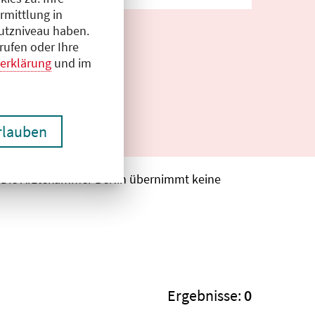
rmittlung in
hutzniveau haben.
rufen oder Ihre
erklärung
und im
erlauben
. Die Ärztekammer Berlin übernimmt keine
Ergebnisse:
0