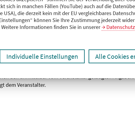
ckt sich in manchen Fällen (YouTube) auch auf die Datenübe
ie USA), die derzeit kein mit der EU vergleichbares Datensc
zen
Ergebnisse drucken
 Einstellungen“ können Sie Ihre Zustimmung jederzeit wider
Weitere Informationen finden Sie in unserer
Datenschutz
Individuelle Einstellungen
Alle Cookies 
chen den unmittelbar vom Veranstalter getätigten Angaben
gt dem Veranstalter.
 laden