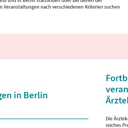
d und in Berlin stattfinden oder bei denen der
nnen Veranstaltungen nach verschiedenen Kriterien suchen
Fortb
veran
en in Berlin
Ärzt
Die Ärzte
 2 Zeichen eingegeben wurden.
reiches P