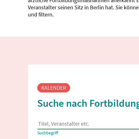
ärztliche Fortbildungsmaßnahmen anerkannt sin
Veranstalter seinen Sitz in Berlin hat. Sie kö
und filtern.
Fortbildungssuche
KALENDER
Suche nach Fortbildung
Es erscheinen Suchvorschläge, wenn mindestens
Suchbegriff