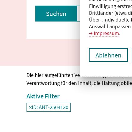
Einwilligung erstre
Drittländer (etwa d
Suchen
Filter zurückset
Über „Individuelle
Auswahl anpassen. 
Impressum
.
Ablehnen
Die hier aufgeführten Veranstaltungen entspre
Verantwortung für den Inhalt, die Haftung oblie
Aktive Filter
ID: ANT-2504130
Filter
deaktivieren und Suchergebnisse neu