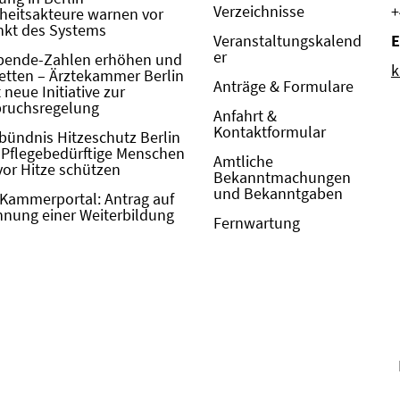
Verzeichnisse
+
eitsakteure warnen vor
kt des Systems
Veranstaltungskalend
E
er
pende-Zahlen erhöhen und
k
etten – Ärztekammer Berlin
Anträge & Formulare
neue Initiative zur
pruchsregelung
Anfahrt &
Kontaktformular
bündnis Hitzeschutz Berlin
: Pflegebedürftige Menschen
Amtliche
vor Hitze schützen
Bekanntmachungen
und Bekanntgaben
Kammerportal: Antrag auf
nung einer Weiterbildung
Fernwartung