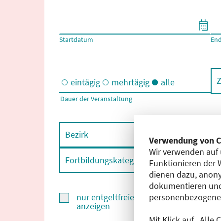
Filtern nach Start- und Enddatum
Startdatum
En
Z
eintägig
mehrtägig
alle
Dauer der Veranstaltung
Eintägige und/oder mehrtägige Veranstaltungen
Bezirk
F
Verwendung von C
Wir verwenden auf 
Fortbildungskategorie
F
Funktionieren der 
dienen dazu, anony
dokumentieren und
personenbezogene D
nur entgeltfreie Fortbildungen
anzeigen
Mit Klick auf „Alle