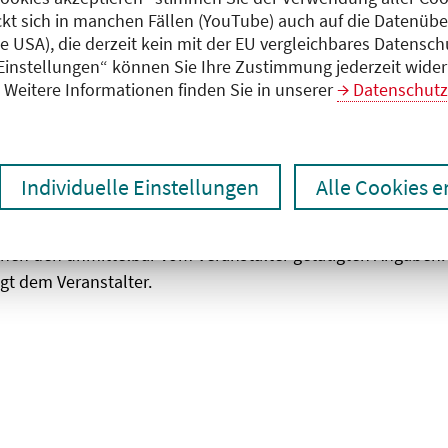
ckt sich in manchen Fällen (YouTube) auch auf die Datenübe
ie USA), die derzeit kein mit der EU vergleichbares Datensc
zen
Ergebnisse drucken
 Einstellungen“ können Sie Ihre Zustimmung jederzeit wider
Weitere Informationen finden Sie in unserer
Datenschutz
Individuelle Einstellungen
Alle Cookies 
chen den unmittelbar vom Veranstalter getätigten Angaben
gt dem Veranstalter.
 laden