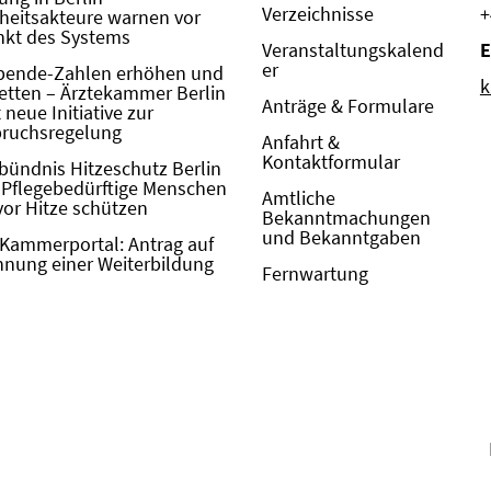
Verzeichnisse
+
eitsakteure warnen vor
kt des Systems
Veranstaltungskalend
E
er
pende-Zahlen erhöhen und
k
etten – Ärztekammer Berlin
Anträge & Formulare
neue Initiative zur
pruchsregelung
Anfahrt &
Kontaktformular
bündnis Hitzeschutz Berlin
: Pflegebedürftige Menschen
Amtliche
vor Hitze schützen
Bekanntmachungen
und Bekanntgaben
Kammerportal: Antrag auf
nung einer Weiterbildung
Fernwartung