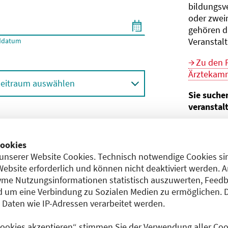
bildungs­v
oder zwei
gehören d
Veranstal
ddatum
Zu den 
Ärztekamm
eitraum auswählen
Sie suche
veranstal
Hier geht 
ortbildungsformat (Online etc.)
der Bund
ookies
unserer Website Cookies. Technisch notwendige Cookies sin
Sie sind V
achgebiet
Website erforderlich und können nicht deaktiviert werden. 
me Nutzungsinformationen statistisch auszuwerten, Feedb
Im
CME-
 um eine Verbindung zu Sozialen Medien zu ermöglichen. 
Anerkennu
aten wie IP-Adressen verarbeitet werden.
einreichen
 Cookies akzeptieren“ stimmen Sie der Verwendung aller Cook