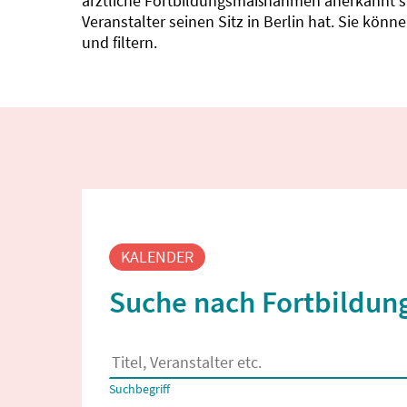
ärztliche Fortbildungsmaßnahmen anerkannt sin
Veranstalter seinen Sitz in Berlin hat. Sie kö
und filtern.
Fortbildungssuche
KALENDER
Suche nach Fortbildung
Es erscheinen Suchvorschläge, wenn mindestens
Suchbegriff