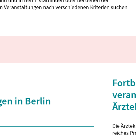
d und in Berlin stattfinden oder bei denen der
nnen Veranstaltungen nach verschiedenen Kriterien suchen
Fortb
veran
en in Berlin
Ärzt
Die Ärzte
 2 Zeichen eingegeben wurden.
reiches P