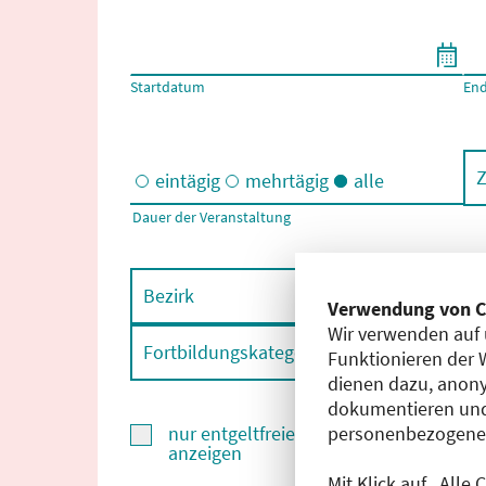
Filtern nach Start- und Enddatum
Startdatum
En
Z
eintägig
mehrtägig
alle
Dauer der Veranstaltung
Eintägige und/oder mehrtägige Veranstaltungen
Bezirk
F
Verwendung von C
Wir verwenden auf 
Fortbildungskategorie
F
Funktionieren der 
dienen dazu, anony
dokumentieren und
personenbezogene D
nur entgeltfreie Fortbildungen
anzeigen
Mit Klick auf „Alle