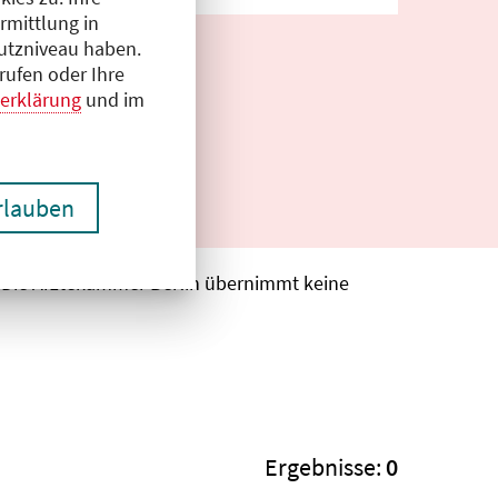
rmittlung in
hutzniveau haben.
rufen oder Ihre
erklärung
und im
erlauben
. Die Ärztekammer Berlin übernimmt keine
Ergebnisse:
0