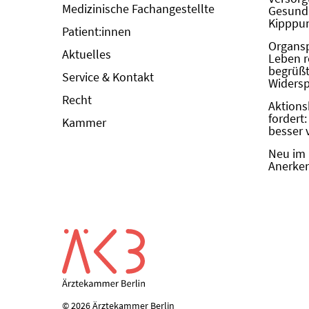
Medizinische Fachangestellte
Gesundh
Kipppun
Patient:innen
Organs
Aktuelles
Leben r
begrüßt 
Service & Kontakt
Widers
Recht
Aktions
fordert
Kammer
besser 
Neu im 
Anerken
© 2026 Ärztekammer Berlin