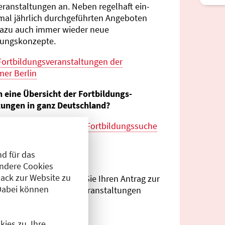
eranstaltungen an. Neben regelhaft ein-
mal jährlich durch­geführten Angeboten
azu auch immer wieder neue
tungs­konzepte.
Fortbildungs­veranstaltungen der
er Berlin
n eine Übersicht der Fortbildungs­
tungen in ganz Deutschland?
es zur
bundes­weiten Fortbildungs­suche
esärztekammer
d für das
eranstalter?
Andere Cookies
ack zur Website zu
Antragsportal
können Sie Ihren Antrag zur
Dabei können
ng von Fortbildungs­veranstaltungen
.
ies zu. Ihre