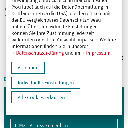
Einwilligung erstreckt sich in manchen Fällen
(YouTube) auch auf die Datenübermittlung in
Aktive Filter
Drittländer (etwa die USA), die derzeit kein mit
ID: ANT-2504140
der EU vergleichbares Datenschutzniveau
Filter
deaktivieren und Suchergebnisse neu laden
haben. Über „Individuelle Einstellungen“
können Sie Ihre Zustimmung jederzeit
widerrufen oder Ihre Auswahl anpassen. Weitere
Sortieren nach
Informationen finden Sie in unserer
Datenschutzerklärung
und im
Impressum
.
Ergebnisse:
0
Ablehnen
Individuelle Einstellungen
Alle Cookies erlauben
Immer informiert bleiben
Melden Sie sich für unseren Newsletter an:
E-Mail-Adresse eingeben