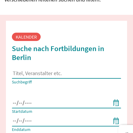
Fortbildungssuche
KALENDER
Suche nach Fortbildungen in
Berlin
Es erscheinen Suchvorschläge, wenn mindestens 2 Zeichen 
Suchbegriff
Filtern nach Start- und Enddatum
Startdatum
Enddatum