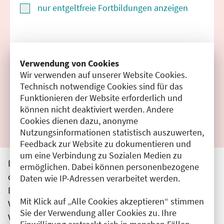
nur entgeltfreie Fortbildungen anzeigen
Suchen
Verwendung von Cookies
Wir verwenden auf unserer Website Cookies.
Filter zurücksetzen
Technisch notwendige Cookies sind für das
Funktionieren der Website erforderlich und
Ergebnisse drucken
können nicht deaktiviert werden. Andere
Cookies dienen dazu, anonyme
Nutzungsinformationen statistisch auszuwerten,
Feedback zur Website zu dokumentieren und
um eine Verbindung zu Sozialen Medien zu
Die hier aufgeführten Veranstaltungen entsprechen
ermöglichen. Dabei können personenbezogene
den unmittelbar vom Veranstalter getätigten Angaben.
Daten wie IP-Adressen verarbeitet werden.
Die Ärztekammer Berlin übernimmt keine
Mit Klick auf „Alle Cookies akzeptieren“ stimmen
Verantwortung für den Inhalt, die Haftung obliegt dem
Sie der Verwendung aller Cookies zu. Ihre
Veranstalter.