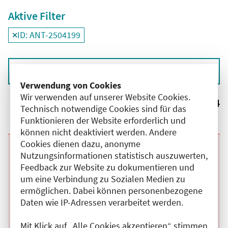
Aktive Filter
ID: ANT-2504199
Filter
deaktivieren und Suchergebnisse neu laden
Sortieren nach
Verwendung von Cookies
Wir verwenden auf unserer Website Cookies.
Ergebnisse:
4
Technisch notwendige Cookies sind für das
Funktionieren der Website erforderlich und
können nicht deaktiviert werden. Andere
Cookies dienen dazu, anonyme
Beginn:
12.12.2025
Ende und Anfangszeit:
-
23.01.2027
,
15:00 Uhr
Nutzungsinformationen statistisch auszuwerten,
Veranstaltungstitel:
Systemische Psychotherapie - Fortbildung für
Feedback zur Website zu dokumentieren und
Ärztinnen und Ärzte
um eine Verbindung zu Sozialen Medien zu
Veranstaltungsort:
Privates Institut für Systemische Therapie (IST)
GmbH, Reichsstraße , 14052 Berlin
ermöglichen. Dabei können personenbezogene
Kategorie:
H
Daten wie IP-Adressen verarbeitet werden.
Fortbildungspunkte:
72
Details anzeigen
Mit Klick auf „Alle Cookies akzeptieren“ stimmen