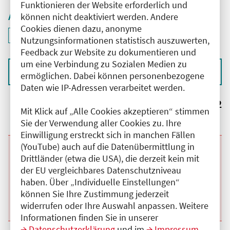
Funktionieren der Website erforderlich und
Aktive Filter
können nicht deaktiviert werden. Andere
Cookies dienen dazu, anonyme
ID: ANT-2504315
Filter
deaktivieren und Suchergebnisse neu laden
Nutzungsinformationen statistisch auszuwerten,
Feedback zur Website zu dokumentieren und
um eine Verbindung zu Sozialen Medien zu
Sortieren nach
ermöglichen. Dabei können personenbezogene
Daten wie IP-Adressen verarbeitet werden.
Ergebnisse:
2
Mit Klick auf „Alle Cookies akzeptieren“ stimmen
Sie der Verwendung aller Cookies zu. Ihre
Einwilligung erstreckt sich in manchen Fällen
(YouTube) auch auf die Datenübermittlung in
Beginn:
26.11.2026
Ende und Anfangszeit:
-
26.11.2026
,
17:00 Uhr
Drittländer (etwa die USA), die derzeit kein mit
Veranstaltungstitel:
Clinical Trialist
der EU vergleichbares Datenschutzniveau
Veranstaltungsort:
Online
haben. Über „Individuelle Einstellungen“
Kategorie:
A
Fortbildungspunkte:
1
können Sie Ihre Zustimmung jederzeit
Details anzeigen
widerrufen oder Ihre Auswahl anpassen. Weitere
Informationen finden Sie in unserer
Datenschutzerklärung
und im
Impressum
.