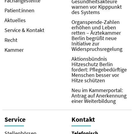
Fachangestellte
Gesundheitsakteure
warnen vor Kipppunkt
Patient:innen
des Systems
Aktuelles
Organspende-Zahlen
erhöhen und Leben
Service & Kontakt
retten – Ärztekammer
Berlin begrüßt neue
Recht
Initiative zur
Widerspruchsregelung
Kammer
Aktionsbündnis
Hitzeschutz Berlin
fordert: Pflegebedürftige
Menschen besser vor
Hitze schützen
Neu im Kammerportal:
Antrag auf Anerkennung
einer Weiterbildung
Service
Kontakt
Stellenbörsen
Telefonisch