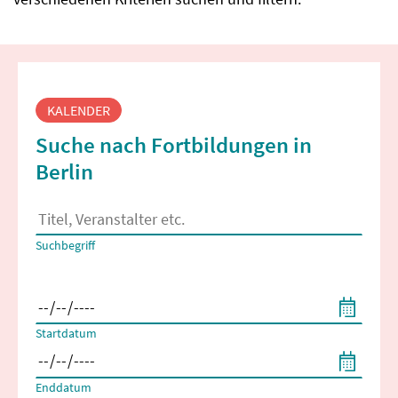
Fortbildungssuche
KALENDER
Suche nach Fortbildungen in
Berlin
Es erscheinen Suchvorschläge, wenn mindestens 2 Zeichen 
Suchbegriff
Filtern nach Start- und Enddatum
Startdatum
Enddatum