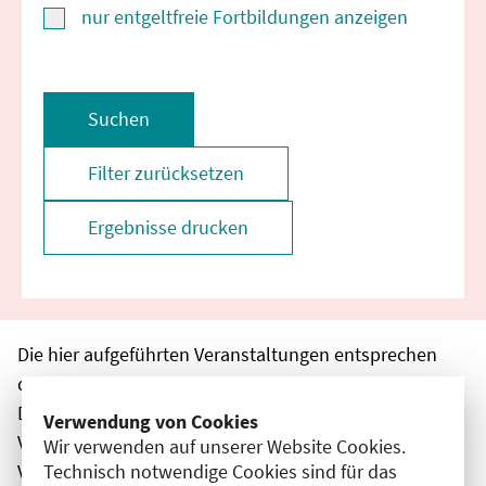
nur entgeltfreie Fortbildungen anzeigen
Suchen
Filter zurücksetzen
Ergebnisse drucken
Die hier aufgeführten Veranstaltungen entsprechen
den unmittelbar vom Veranstalter getätigten Angaben.
Die Ärztekammer Berlin übernimmt keine
Verwendung von Cookies
Verantwortung für den Inhalt, die Haftung obliegt dem
Wir verwenden auf unserer Website Cookies.
Technisch notwendige Cookies sind für das
Veranstalter.