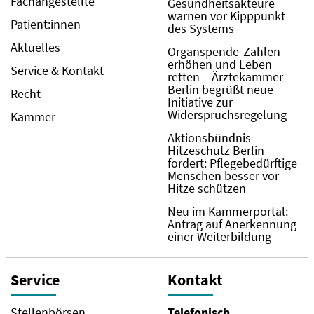
Fachangestellte
Gesundheitsakteure
warnen vor Kipppunkt
Patient:innen
des Systems
Aktuelles
Organspende-Zahlen
erhöhen und Leben
Service & Kontakt
retten – Ärztekammer
Berlin begrüßt neue
Recht
Initiative zur
Widerspruchsregelung
Kammer
Aktionsbündnis
Hitzeschutz Berlin
fordert: Pflegebedürftige
Menschen besser vor
Hitze schützen
Neu im Kammerportal:
Antrag auf Anerkennung
einer Weiterbildung
Service
Kontakt
Stellenbörsen
Telefonisch