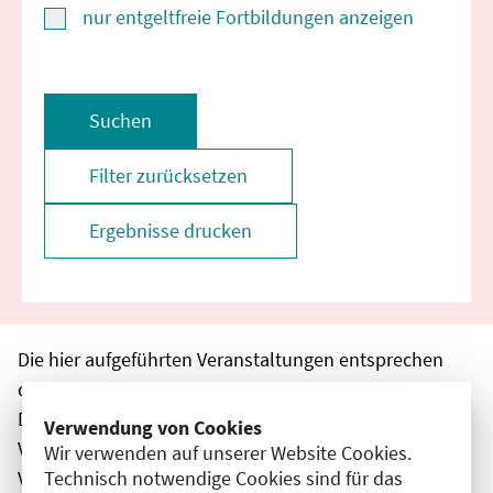
nur entgeltfreie Fortbildungen anzeigen
Suchen
Filter zurücksetzen
Ergebnisse drucken
Die hier aufgeführten Veranstaltungen entsprechen
den unmittelbar vom Veranstalter getätigten Angaben.
Die Ärztekammer Berlin übernimmt keine
Verwendung von Cookies
Verantwortung für den Inhalt, die Haftung obliegt dem
Wir verwenden auf unserer Website Cookies.
Technisch notwendige Cookies sind für das
Veranstalter.