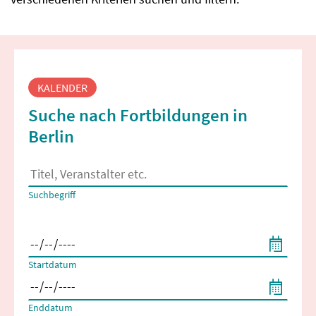
Fortbildungssuche
KALENDER
Suche nach Fortbildungen in
Berlin
Es erscheinen Suchvorschläge, wenn mindestens 2 Zeichen 
Suchbegriff
Filtern nach Start- und Enddatum
Startdatum
Enddatum