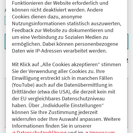
Funktionieren der Website erforderlich und
Aktive Filter
können nicht deaktiviert werden. Andere
Cookies dienen dazu, anonyme
ID: ANT-2504315
Filter
deaktivieren und Suchergebnisse neu laden
Nutzungsinformationen statistisch auszuwerten,
Feedback zur Website zu dokumentieren und
um eine Verbindung zu Sozialen Medien zu
Sortieren nach
ermöglichen. Dabei können personenbezogene
Daten wie IP-Adressen verarbeitet werden.
Ergebnisse:
2
Mit Klick auf „Alle Cookies akzeptieren“ stimmen
Sie der Verwendung aller Cookies zu. Ihre
Einwilligung erstreckt sich in manchen Fällen
(YouTube) auch auf die Datenübermittlung in
Beginn:
26.11.2026
Ende und Anfangszeit:
-
26.11.2026
,
17:00 Uhr
Drittländer (etwa die USA), die derzeit kein mit
Veranstaltungstitel:
Clinical Trialist
der EU vergleichbares Datenschutzniveau
Veranstaltungsort:
Online
haben. Über „Individuelle Einstellungen“
Kategorie:
A
Fortbildungspunkte:
1
können Sie Ihre Zustimmung jederzeit
Details anzeigen
widerrufen oder Ihre Auswahl anpassen. Weitere
Informationen finden Sie in unserer
Datenschutzerklärung
und im
Impressum
.