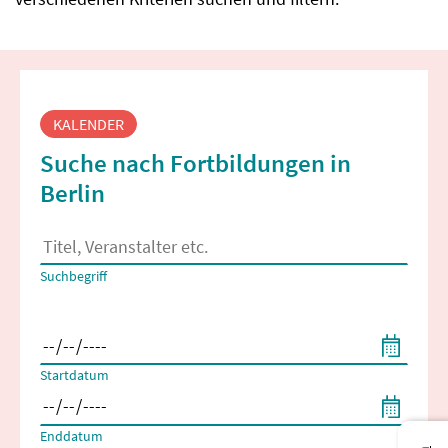
Fortbildungssuche
KALENDER
Suche nach Fortbildungen in
Berlin
Es erscheinen Suchvorschläge, wenn mindestens 2 Zeichen 
Suchbegriff
Filtern nach Start- und Enddatum
Startdatum
Enddatum