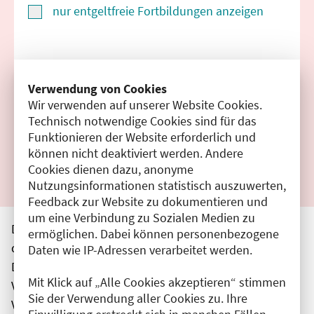
nur entgeltfreie Fortbildungen anzeigen
Suchen
Verwendung von Cookies
Wir verwenden auf unserer Website Cookies.
Filter zurücksetzen
Technisch notwendige Cookies sind für das
Funktionieren der Website erforderlich und
Ergebnisse drucken
können nicht deaktiviert werden. Andere
Cookies dienen dazu, anonyme
Nutzungsinformationen statistisch auszuwerten,
Feedback zur Website zu dokumentieren und
um eine Verbindung zu Sozialen Medien zu
Die hier aufgeführten Veranstaltungen entsprechen
ermöglichen. Dabei können personenbezogene
den unmittelbar vom Veranstalter getätigten Angaben.
Daten wie IP-Adressen verarbeitet werden.
Die Ärztekammer Berlin übernimmt keine
Mit Klick auf „Alle Cookies akzeptieren“ stimmen
Verantwortung für den Inhalt, die Haftung obliegt dem
Sie der Verwendung aller Cookies zu. Ihre
Veranstalter.