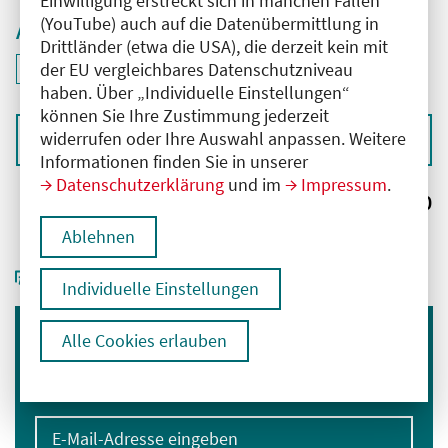
Einwilligung erstreckt sich in manchen Fällen
(YouTube) auch auf die Datenübermittlung in
Aktive Filter
Drittländer (etwa die USA), die derzeit kein mit
ID: ANT-2504325
der EU vergleichbares Datenschutzniveau
Filter
deaktivieren und Suchergebnisse neu laden
haben. Über „Individuelle Einstellungen“
können Sie Ihre Zustimmung jederzeit
widerrufen oder Ihre Auswahl anpassen. Weitere
Sortieren nach
Informationen finden Sie in unserer
Datenschutzerklärung
und im
Impressum
.
Ergebnisse:
0
Ablehnen
Individuelle Einstellungen
Alle Cookies erlauben
Immer informiert bleiben
Melden Sie sich für unseren Newsletter an:
E-Mail-Adresse eingeben