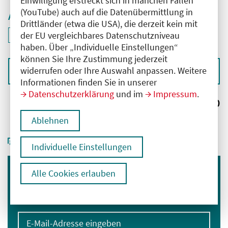
Einwilligung erstreckt sich in manchen Fällen
(YouTube) auch auf die Datenübermittlung in
Aktive Filter
Drittländer (etwa die USA), die derzeit kein mit
ID: ANT-2504325
der EU vergleichbares Datenschutzniveau
Filter
deaktivieren und Suchergebnisse neu laden
haben. Über „Individuelle Einstellungen“
können Sie Ihre Zustimmung jederzeit
widerrufen oder Ihre Auswahl anpassen. Weitere
Sortieren nach
Informationen finden Sie in unserer
Datenschutzerklärung
und im
Impressum
.
Ergebnisse:
0
Ablehnen
Individuelle Einstellungen
Alle Cookies erlauben
Immer informiert bleiben
Melden Sie sich für unseren Newsletter an:
E-Mail-Adresse eingeben