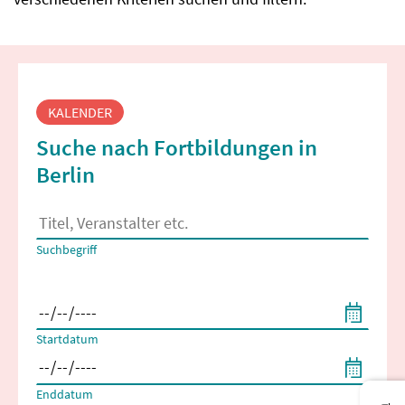
Fortbildungssuche
KALENDER
Suche nach Fortbildungen in
Berlin
Es erscheinen Suchvorschläge, wenn mindestens 2 Zeichen 
Suchbegriff
Filtern nach Start- und Enddatum
Startdatum
Enddatum