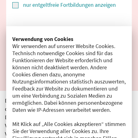
nur entgeltfreie Fortbildungen anzeigen
Suchen
Verwendung von Cookies
Wir verwenden auf unserer Website Cookies.
Filter zurücksetzen
Technisch notwendige Cookies sind für das
Funktionieren der Website erforderlich und
Ergebnisse drucken
können nicht deaktiviert werden. Andere
Cookies dienen dazu, anonyme
Nutzungsinformationen statistisch auszuwerten,
Feedback zur Website zu dokumentieren und
um eine Verbindung zu Sozialen Medien zu
Die hier aufgeführten Veranstaltungen entsprechen
ermöglichen. Dabei können personenbezogene
den unmittelbar vom Veranstalter getätigten Angaben.
Daten wie IP-Adressen verarbeitet werden.
Die Ärztekammer Berlin übernimmt keine
Mit Klick auf „Alle Cookies akzeptieren“ stimmen
Verantwortung für den Inhalt, die Haftung obliegt dem
Sie der Verwendung aller Cookies zu. Ihre
Veranstalter.