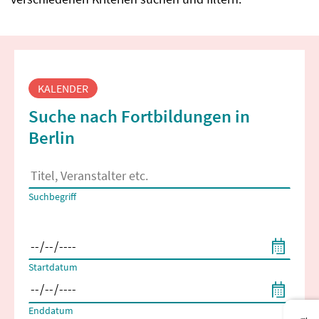
Fortbildungssuche
KALENDER
Suche nach Fortbildungen in
Berlin
Es erscheinen Suchvorschläge, wenn mindestens 2 Zeichen 
Suchbegriff
Filtern nach Start- und Enddatum
Startdatum
Enddatum