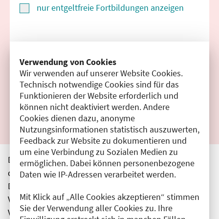
nur entgeltfreie Fortbildungen anzeigen
Suchen
Verwendung von Cookies
Wir verwenden auf unserer Website Cookies.
Filter zurücksetzen
Technisch notwendige Cookies sind für das
Funktionieren der Website erforderlich und
Ergebnisse drucken
können nicht deaktiviert werden. Andere
Cookies dienen dazu, anonyme
Nutzungsinformationen statistisch auszuwerten,
Feedback zur Website zu dokumentieren und
um eine Verbindung zu Sozialen Medien zu
Die hier aufgeführten Veranstaltungen entsprechen
ermöglichen. Dabei können personenbezogene
den unmittelbar vom Veranstalter getätigten Angaben.
Daten wie IP-Adressen verarbeitet werden.
Die Ärztekammer Berlin übernimmt keine
Mit Klick auf „Alle Cookies akzeptieren“ stimmen
Verantwortung für den Inhalt, die Haftung obliegt dem
Sie der Verwendung aller Cookies zu. Ihre
Veranstalter.