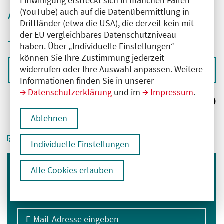
Einwilligung erstreckt sich in manchen Fällen
(YouTube) auch auf die Datenübermittlung in
Aktive Filter
Drittländer (etwa die USA), die derzeit kein mit
ID: ANT-2504390
der EU vergleichbares Datenschutzniveau
Filter
deaktivieren und Suchergebnisse neu laden
haben. Über „Individuelle Einstellungen“
können Sie Ihre Zustimmung jederzeit
widerrufen oder Ihre Auswahl anpassen. Weitere
Sortieren nach
Informationen finden Sie in unserer
Datenschutzerklärung
und im
Impressum
.
Ergebnisse:
0
Ablehnen
Individuelle Einstellungen
Alle Cookies erlauben
Immer informiert bleiben
Melden Sie sich für unseren Newsletter an:
E-Mail-Adresse eingeben