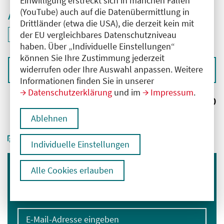
Einwilligung erstreckt sich in manchen Fällen
(YouTube) auch auf die Datenübermittlung in
Aktive Filter
Drittländer (etwa die USA), die derzeit kein mit
ID: ANT-2504397
der EU vergleichbares Datenschutzniveau
Filter
deaktivieren und Suchergebnisse neu laden
haben. Über „Individuelle Einstellungen“
können Sie Ihre Zustimmung jederzeit
widerrufen oder Ihre Auswahl anpassen. Weitere
Sortieren nach
Informationen finden Sie in unserer
Datenschutzerklärung
und im
Impressum
.
Ergebnisse:
0
Ablehnen
Individuelle Einstellungen
Alle Cookies erlauben
Immer informiert bleiben
Melden Sie sich für unseren Newsletter an:
E-Mail-Adresse eingeben