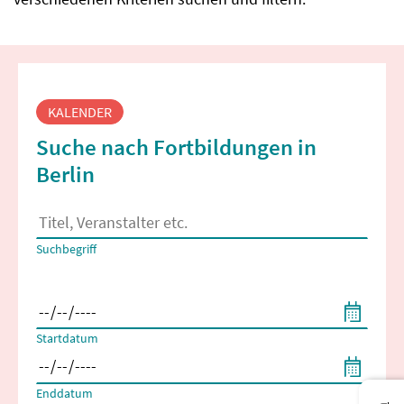
Fortbildungssuche
KALENDER
Suche nach Fortbildungen in
Berlin
Es erscheinen Suchvorschläge, wenn mindestens 2 Zeichen 
Suchbegriff
Filtern nach Start- und Enddatum
Startdatum
Enddatum