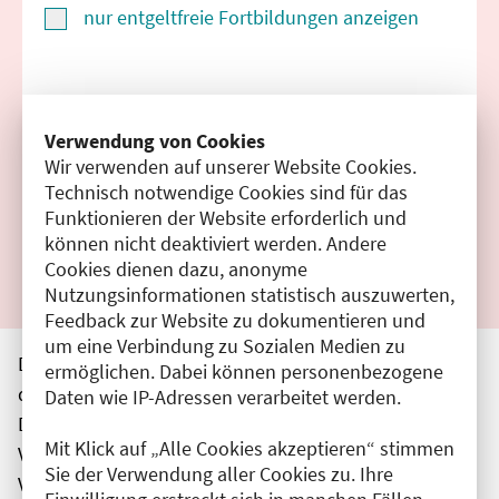
nur entgeltfreie Fortbildungen anzeigen
Suchen
Verwendung von Cookies
Wir verwenden auf unserer Website Cookies.
Filter zurücksetzen
Technisch notwendige Cookies sind für das
Funktionieren der Website erforderlich und
Ergebnisse drucken
können nicht deaktiviert werden. Andere
Cookies dienen dazu, anonyme
Nutzungsinformationen statistisch auszuwerten,
Feedback zur Website zu dokumentieren und
um eine Verbindung zu Sozialen Medien zu
Die hier aufgeführten Veranstaltungen entsprechen
ermöglichen. Dabei können personenbezogene
den unmittelbar vom Veranstalter getätigten Angaben.
Daten wie IP-Adressen verarbeitet werden.
Die Ärztekammer Berlin übernimmt keine
Mit Klick auf „Alle Cookies akzeptieren“ stimmen
Verantwortung für den Inhalt, die Haftung obliegt dem
Sie der Verwendung aller Cookies zu. Ihre
Veranstalter.