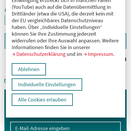
Einwilligung erstreckt sich in manchen Fällen
(YouTube) auch auf die Datenübermittlung in
Aktive Filter
Drittländer (etwa die USA), die derzeit kein mit
ID: ANT-2504447
der EU vergleichbares Datenschutzniveau
Filter
deaktivieren und Suchergebnisse neu laden
haben. Über „Individuelle Einstellungen“
können Sie Ihre Zustimmung jederzeit
widerrufen oder Ihre Auswahl anpassen. Weitere
Sortieren nach
Informationen finden Sie in unserer
Datenschutzerklärung
und im
Impressum
.
Ergebnisse:
0
Ablehnen
Individuelle Einstellungen
Alle Cookies erlauben
Immer informiert bleiben
Melden Sie sich für unseren Newsletter an:
E-Mail-Adresse eingeben