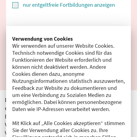
nur entgeltfreie Fortbildungen anzeigen
Suchen
Verwendung von Cookies
Wir verwenden auf unserer Website Cookies.
Filter zurücksetzen
Technisch notwendige Cookies sind für das
Funktionieren der Website erforderlich und
Ergebnisse drucken
können nicht deaktiviert werden. Andere
Cookies dienen dazu, anonyme
Nutzungsinformationen statistisch auszuwerten,
Feedback zur Website zu dokumentieren und
um eine Verbindung zu Sozialen Medien zu
Die hier aufgeführten Veranstaltungen entsprechen
ermöglichen. Dabei können personenbezogene
den unmittelbar vom Veranstalter getätigten Angaben.
Daten wie IP-Adressen verarbeitet werden.
Die Ärztekammer Berlin übernimmt keine
Mit Klick auf „Alle Cookies akzeptieren“ stimmen
Verantwortung für den Inhalt, die Haftung obliegt dem
Sie der Verwendung aller Cookies zu. Ihre
Veranstalter.