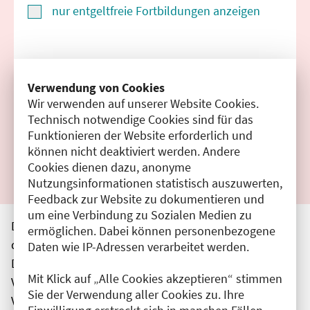
nur entgeltfreie Fortbildungen anzeigen
Suchen
Verwendung von Cookies
Wir verwenden auf unserer Website Cookies.
Filter zurücksetzen
Technisch notwendige Cookies sind für das
Funktionieren der Website erforderlich und
Ergebnisse drucken
können nicht deaktiviert werden. Andere
Cookies dienen dazu, anonyme
Nutzungsinformationen statistisch auszuwerten,
Feedback zur Website zu dokumentieren und
um eine Verbindung zu Sozialen Medien zu
Die hier aufgeführten Veranstaltungen entsprechen
ermöglichen. Dabei können personenbezogene
den unmittelbar vom Veranstalter getätigten Angaben.
Daten wie IP-Adressen verarbeitet werden.
Die Ärztekammer Berlin übernimmt keine
Mit Klick auf „Alle Cookies akzeptieren“ stimmen
Verantwortung für den Inhalt, die Haftung obliegt dem
Sie der Verwendung aller Cookies zu. Ihre
Veranstalter.