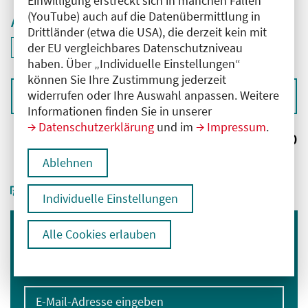
Einwilligung erstreckt sich in manchen Fällen
(YouTube) auch auf die Datenübermittlung in
Aktive Filter
Drittländer (etwa die USA), die derzeit kein mit
ID: ANT-2504518
der EU vergleichbares Datenschutzniveau
Filter
deaktivieren und Suchergebnisse neu laden
haben. Über „Individuelle Einstellungen“
können Sie Ihre Zustimmung jederzeit
widerrufen oder Ihre Auswahl anpassen. Weitere
Sortieren nach
Informationen finden Sie in unserer
Datenschutzerklärung
und im
Impressum
.
Ergebnisse:
0
Ablehnen
Individuelle Einstellungen
Alle Cookies erlauben
Immer informiert bleiben
Melden Sie sich für unseren Newsletter an:
E-Mail-Adresse eingeben