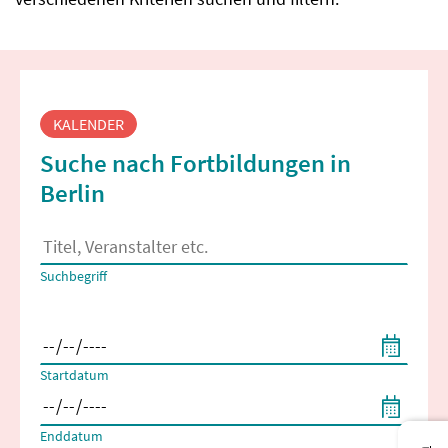
Fortbildungssuche
KALENDER
Suche nach Fortbildungen in
Berlin
Es erscheinen Suchvorschläge, wenn mindestens 2 Zeichen 
Suchbegriff
Filtern nach Start- und Enddatum
Startdatum
Enddatum