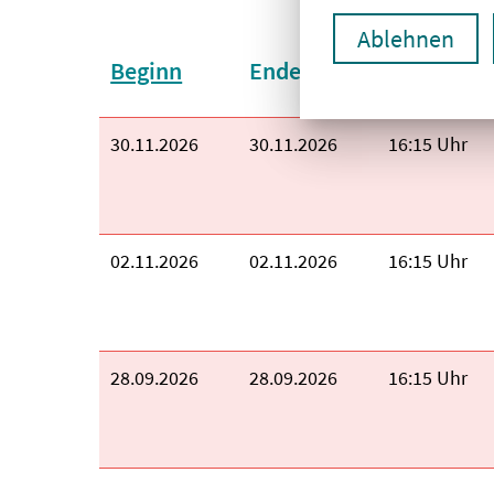
Ablehnen
Sortieren nach:
Beginn
Ende
Uhrzeit
aufsteige
Beginn:
30.11.2026
Ende:
30.11.2026
Uhrzeit:
16:15 Uhr
Beginn:
02.11.2026
Ende:
02.11.2026
Uhrzeit:
16:15 Uhr
Beginn:
28.09.2026
Ende:
28.09.2026
Uhrzeit:
16:15 Uhr