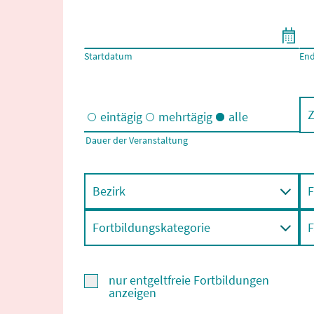
Filtern nach Start- und Enddatum
Startdatum
En
Z
eintägig
mehrtägig
alle
Dauer der Veranstaltung
Eintägige und/oder mehrtägige Veranstaltungen
Bezirk
F
Fortbildungskategorie
F
nur entgeltfreie Fortbildungen
anzeigen