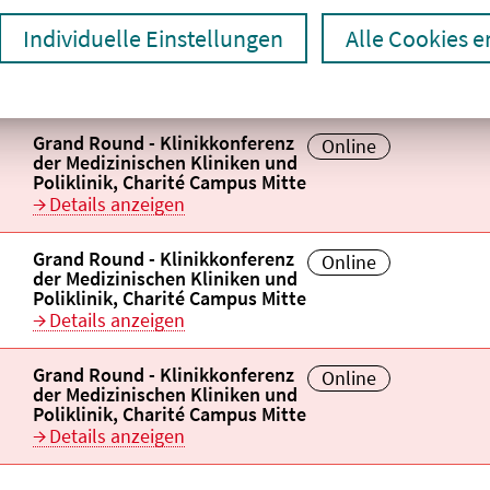
Individuelle Einstellungen
Alle Cookies 
Titel der Veranstaltung
Veranstaltungsor
nd sortiert
aufsteigend
Veranstaltungstitel:
Grand Round - Klinikkonferenz
Veranstaltungsort:
Online
der Medizinischen Kliniken und
Poliklinik, Charité Campus Mitte
Details anzeigen
Veranstaltungstitel:
Grand Round - Klinikkonferenz
Veranstaltungsort:
Online
der Medizinischen Kliniken und
Poliklinik, Charité Campus Mitte
Details anzeigen
Veranstaltungstitel:
Grand Round - Klinikkonferenz
Veranstaltungsort:
Online
der Medizinischen Kliniken und
Poliklinik, Charité Campus Mitte
Details anzeigen