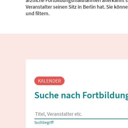
ärztliche Fortbildungsmaßnahmen anerkannt sin
Veranstalter seinen Sitz in Berlin hat. Sie kö
und filtern.
Fortbildungssuche
KALENDER
Suche nach Fortbildung
Es erscheinen Suchvorschläge, wenn mindestens
Suchbegriff