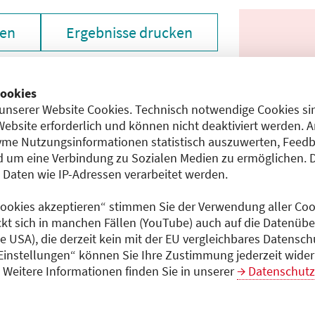
zen
Ergebnisse drucken
ookies
unserer Website Cookies. Technisch notwendige Cookies sin
Website erforderlich und können nicht deaktiviert werden. 
me Nutzungsinformationen statistisch auszuwerten, Feedb
 um eine Verbindung zu Sozialen Medien zu ermöglichen. 
aten wie IP-Adressen verarbeitet werden.
chen den unmittelbar vom Veranstalter getätigten Angaben
gt dem Veranstalter.
 Cookies akzeptieren“ stimmen Sie der Verwendung aller Cook
ckt sich in manchen Fällen (YouTube) auch auf die Datenübe
ie USA), die derzeit kein mit der EU vergleichbares Datensc
 Einstellungen“ können Sie Ihre Zustimmung jederzeit wider
 laden
Weitere Informationen finden Sie in unserer
Datenschutz