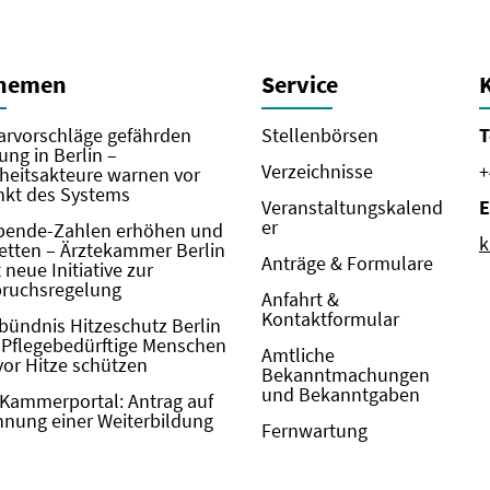
Themen
Service
rvorschläge gefährden
Stellenbörsen
T
ung in Berlin –
Verzeichnisse
+
eitsakteure warnen vor
kt des Systems
Veranstaltungskalend
E
er
pende-Zahlen erhöhen und
k
etten – Ärztekammer Berlin
Anträge & Formulare
neue Initiative zur
pruchsregelung
Anfahrt &
Kontaktformular
bündnis Hitzeschutz Berlin
: Pflegebedürftige Menschen
Amtliche
vor Hitze schützen
Bekanntmachungen
und Bekanntgaben
Kammerportal: Antrag auf
nung einer Weiterbildung
Fernwartung