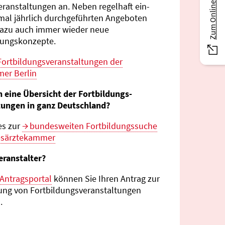
Zum Online-Magazin
eranstaltungen an. Neben regelhaft ein-
mal jährlich durch­geführten Angeboten
azu auch immer wieder neue
tungs­konzepte.
Fortbildungs­veranstaltungen der
er Berlin
n eine Übersicht der Fortbildungs­
tungen in ganz Deutschland?
es zur
bundes­weiten Fortbildungs­suche
esärztekammer
eranstalter?
Antragsportal
können Sie Ihren Antrag zur
ng von Fortbildungs­veranstaltungen
.