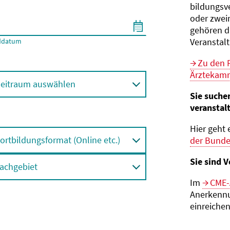
bildungs­v
oder zwei
gehören d
Veranstal
ddatum
Zu den 
Ärztekamm
eitraum auswählen
Sie suche
veranstal
Hier geht 
ortbildungsformat (Online etc.)
der Bund
Sie sind V
achgebiet
Im
CME-
Anerkennu
einreichen