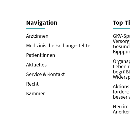
Navigation
Top-
Ärzt:innen
GKV-Spa
Versorg
Medizinische Fachangestellte
Gesundh
Kipppun
Patient:innen
Organs
Aktuelles
Leben r
begrüßt 
Service & Kontakt
Widers
Recht
Aktions
fordert
Kammer
besser 
Neu im 
Anerken