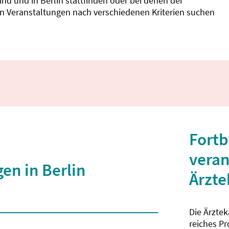
d und in Berlin stattfinden oder bei denen der
nnen Veranstaltungen nach verschiedenen Kriterien suchen
Fortb
veran
en in Berlin
Ärzt
Die Ärzte
 2 Zeichen eingegeben wurden.
reiches P