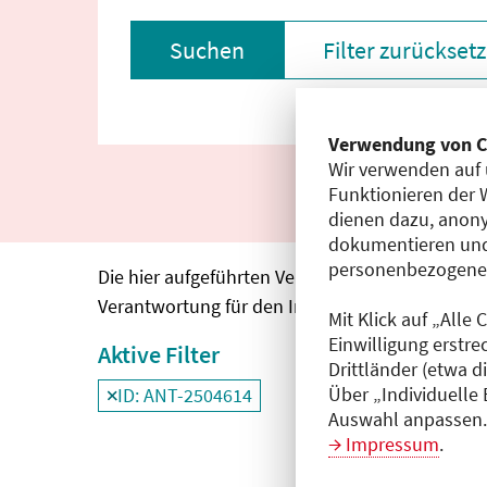
Suchen
Filter zurückset
Verwendung von C
Wir verwenden auf 
Funktionieren der 
dienen dazu, anony
dokumentieren und
personenbezogene D
Die hier aufgeführten Veranstaltungen entspre
Verantwortung für den Inhalt, die Haftung oblie
Mit Klick auf „Alle
Einwilligung erstre
Aktive Filter
Drittländer (etwa d
Über „Individuelle
ID: ANT-2504614
Filter
deaktivieren und Suchergebnisse neu
Auswahl anpassen. 
Impressum
.