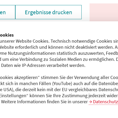
zen
Ergebnisse drucken
ookies
unserer Website Cookies. Technisch notwendige Cookies sin
Website erforderlich und können nicht deaktiviert werden. 
me Nutzungsinformationen statistisch auszuwerten, Feedb
 um eine Verbindung zu Sozialen Medien zu ermöglichen. 
aten wie IP-Adressen verarbeitet werden.
chen den unmittelbar vom Veranstalter getätigten Angaben
gt dem Veranstalter.
 Cookies akzeptieren“ stimmen Sie der Verwendung aller Cook
ckt sich in manchen Fällen (YouTube) auch auf die Datenübe
ie USA), die derzeit kein mit der EU vergleichbares Datensc
 Einstellungen“ können Sie Ihre Zustimmung jederzeit wider
 laden
Weitere Informationen finden Sie in unserer
Datenschutz