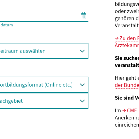
bildungs­v
oder zwei
gehören d
Veranstal
ddatum
Zu den 
Ärztekamm
eitraum auswählen
Sie suche
veranstal
Hier geht 
ortbildungsformat (Online etc.)
der Bund
Sie sind V
achgebiet
Im
CME-
Anerkennu
einreichen