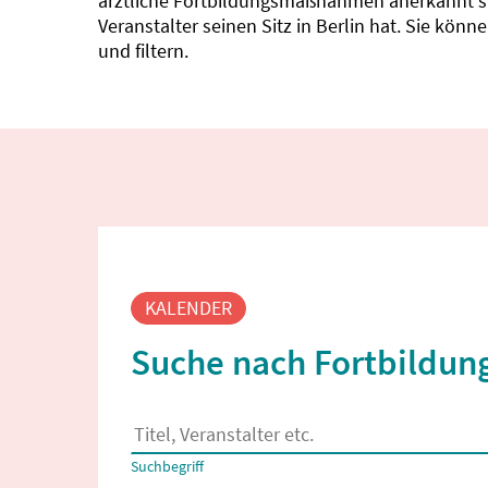
ärztliche Fortbildungsmaßnahmen anerkannt sin
Veranstalter seinen Sitz in Berlin hat. Sie kö
und filtern.
Fortbildungssuche
KALENDER
Suche nach Fortbildung
Es erscheinen Suchvorschläge, wenn mindestens
Suchbegriff