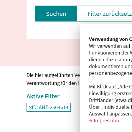
Suchen
Filter zurückset
Verwendung von C
Wir verwenden auf 
Funktionieren der 
dienen dazu, anony
dokumentieren und
personenbezogene D
Die hier aufgeführten Veranstaltungen entspre
Verantwortung für den Inhalt, die Haftung oblie
Mit Klick auf „Alle
Einwilligung erstre
Aktive Filter
Drittländer (etwa d
Über „Individuelle
ID: ANT-2504614
Filter
deaktivieren und Suchergebnisse neu
Auswahl anpassen. 
Impressum
.