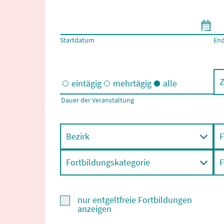
Filtern nach Start- und Enddatum
Startdatum
En
Z
eintägig
mehrtägig
alle
Dauer der Veranstaltung
Eintägige und/oder mehrtägige Veranstaltungen
Bezirk
F
Fortbildungskategorie
F
nur entgeltfreie Fortbildungen
anzeigen