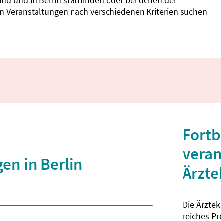
d und in Berlin stattfinden oder bei denen der
nnen Veranstaltungen nach verschiedenen Kriterien suchen
Fortb
veran
en in Berlin
Ärzt
Die Ärzte
 2 Zeichen eingegeben wurden.
reiches P