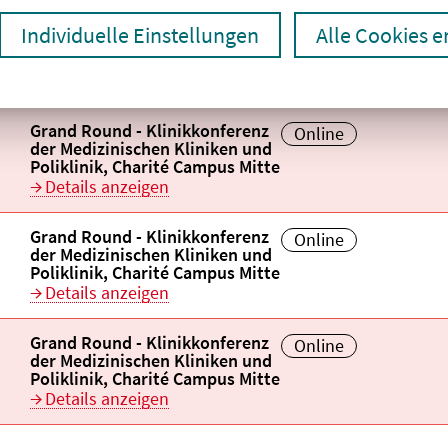
Individuelle Einstellungen
Alle Cookies 
Titel der Veranstaltung
Veranstaltungsor
aufsteigend sortiert
aufsteigend
Veranstaltungstitel:
Grand Round - Klinikkonferenz
Veranstaltungsort:
Online
der Medizinischen Kliniken und
Poliklinik, Charité Campus Mitte
Details anzeigen
Veranstaltungstitel:
Grand Round - Klinikkonferenz
Veranstaltungsort:
Online
der Medizinischen Kliniken und
Poliklinik, Charité Campus Mitte
Details anzeigen
Veranstaltungstitel:
Grand Round - Klinikkonferenz
Veranstaltungsort:
Online
der Medizinischen Kliniken und
Poliklinik, Charité Campus Mitte
Details anzeigen