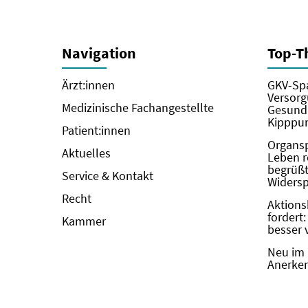
Navigation
Top-
Ärzt:innen
GKV-Spa
Versorg
Medizinische Fachangestellte
Gesundh
Kipppun
Patient:innen
Organs
Aktuelles
Leben r
begrüßt 
Service & Kontakt
Widers
Recht
Aktions
fordert
Kammer
besser 
Neu im 
Anerken