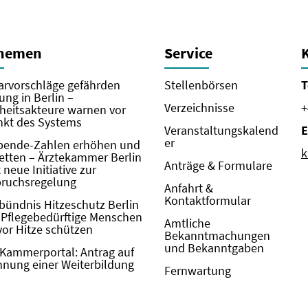
Themen
Service
rvorschläge gefährden
Stellenbörsen
T
ung in Berlin –
Verzeichnisse
+
eitsakteure warnen vor
kt des Systems
Veranstaltungskalend
E
er
pende-Zahlen erhöhen und
k
etten – Ärztekammer Berlin
Anträge & Formulare
neue Initiative zur
pruchsregelung
Anfahrt &
Kontaktformular
bündnis Hitzeschutz Berlin
: Pflegebedürftige Menschen
Amtliche
vor Hitze schützen
Bekanntmachungen
und Bekanntgaben
Kammerportal: Antrag auf
nung einer Weiterbildung
Fernwartung