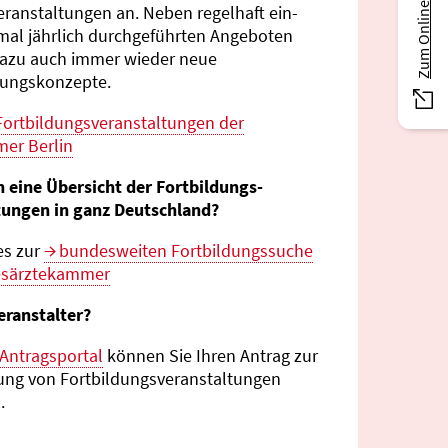
Zum Online-Magazin
eranstaltungen an. Neben regelhaft ein-
mal jährlich durch­geführten Angeboten
azu auch immer wieder neue
tungs­konzepte.
Fortbildungs­veranstaltungen der
er Berlin
n eine Übersicht der Fortbildungs­
tungen in ganz Deutschland?
es zur
bundes­weiten Fortbildungs­suche
esärztekammer
eranstalter?
Antragsportal
können Sie Ihren Antrag zur
ng von Fortbildungs­veranstaltungen
.