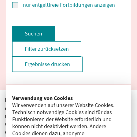
nur entgeltfreie Fortbildungen anzeigen
Suchen
Filter zurücksetzen
Ergebnisse drucken
Verwendung von Cookies
Die hier aufgeführten Veranstaltungen entsprechen
Wir verwenden auf unserer Website Cookies.
den unmittelbar vom Veranstalter getätigten Angaben.
Technisch notwendige Cookies sind für das
Die Ärztekammer Berlin übernimmt keine
Funktionieren der Website erforderlich und
Verantwortung für den Inhalt, die Haftung obliegt dem
können nicht deaktiviert werden. Andere
Veranstalter.
Cookies dienen dazu, anonyme