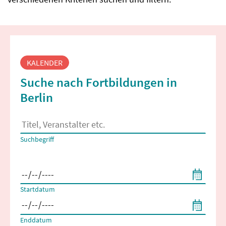
Fortbildungssuche
KALENDER
Suche nach Fortbildungen in
Berlin
Es erscheinen Suchvorschläge, wenn mindestens 2 Zeichen 
Suchbegriff
Filtern nach Start- und Enddatum
Startdatum
Enddatum