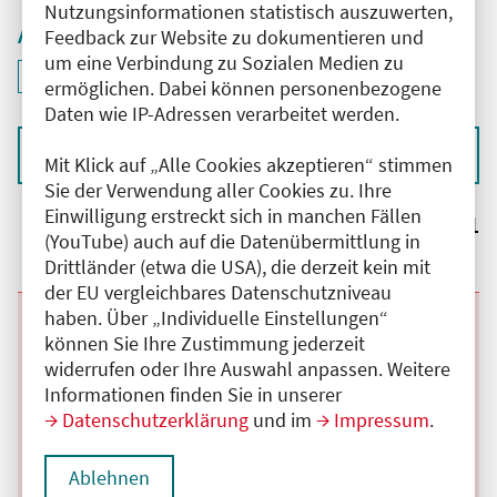
Nutzungsinformationen statistisch auszuwerten,
Aktive Filter
Feedback zur Website zu dokumentieren und
um eine Verbindung zu Sozialen Medien zu
ID: ANT-2504699
Filter
deaktivieren und Suchergebnisse neu laden
ermöglichen. Dabei können personenbezogene
Daten wie IP-Adressen verarbeitet werden.
Sortieren nach
Mit Klick auf „Alle Cookies akzeptieren“ stimmen
Sie der Verwendung aller Cookies zu. Ihre
Einwilligung erstreckt sich in manchen Fällen
Ergebnisse:
1
(YouTube) auch auf die Datenübermittlung in
Drittländer (etwa die USA), die derzeit kein mit
der EU vergleichbares Datenschutzniveau
haben. Über „Individuelle Einstellungen“
Beginn:
10.08.2026
Ende und Anfangszeit:
-
10.08.2026
,
08:45 Uhr
können Sie Ihre Zustimmung jederzeit
Veranstaltungstitel:
Morgenseminar: Klinische Falldemonstration
widerrufen oder Ihre Auswahl anpassen. Weitere
und Differenzialdiagnostik in der Neurologie
Veranstaltungsort:
Vivantes Klinikum Neukölln, Rudower Straße,
Informationen finden Sie in unserer
12351 Berlin
Datenschutzerklärung
und im
Impressum
.
Kategorie:
C
Fortbildungspunkte:
2
Details anzeigen
Ablehnen