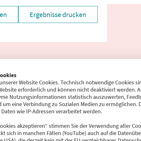
zen
Ergebnisse drucken
ookies
chen den unmittelbar vom Veranstalter getätigten Angaben
unserer Website Cookies. Technisch notwendige Cookies sin
gt dem Veranstalter.
Website erforderlich und können nicht deaktiviert werden. 
me Nutzungsinformationen statistisch auszuwerten, Feedb
 um eine Verbindung zu Sozialen Medien zu ermöglichen. 
aten wie IP-Adressen verarbeitet werden.
 laden
 Cookies akzeptieren“ stimmen Sie der Verwendung aller Cook
ckt sich in manchen Fällen (YouTube) auch auf die Datenübe
ie USA), die derzeit kein mit der EU vergleichbares Datensc