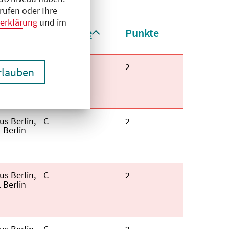
rufen oder Ihre
erklärung
und im
t
Kategorie
Punkte
aufsteigend
aufsteigend sortiert
s Berlin,
Kategorie:
C
Fortbildungspunkte:
2
erlauben
 Berlin
s Berlin,
Kategorie:
C
Fortbildungspunkte:
2
 Berlin
s Berlin,
Kategorie:
C
Fortbildungspunkte:
2
 Berlin