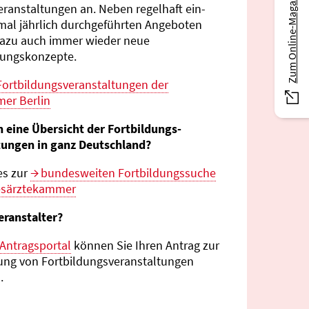
Zum Online-Magazin
eranstaltungen an. Neben regelhaft ein-
mal jährlich durch­geführten Angeboten
azu auch immer wieder neue
tungs­konzepte.
Fortbildungs­veranstaltungen der
er Berlin
n eine Übersicht der Fortbildungs­
tungen in ganz Deutschland?
es zur
bundes­weiten Fortbildungs­suche
esärztekammer
eranstalter?
Antragsportal
können Sie Ihren Antrag zur
ng von Fortbildungs­veranstaltungen
.