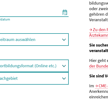
bildungs­v
oder zwei
gehören d
Veranstal
ddatum
Zu den 
Ärztekamm
eitraum auswählen
Sie suche
veranstal
Hier geht 
ortbildungsformat (Online etc.)
der Bund
Sie sind V
achgebiet
Im
CME-
Anerkennu
einreichen