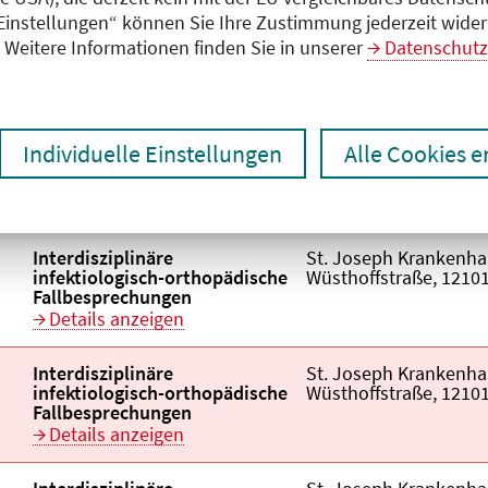
 Einstellungen“ können Sie Ihre Zustimmung jederzeit wider
Weitere Informationen finden Sie in unserer
Datenschutz
Titel der Veranstaltung
Veranstaltungsor
aufsteigend
Veranstaltungstitel:
Interdisziplinäre
Veranstaltungsort:
St. Joseph Krankenhau
Individuelle Einstellungen
Alle Cookies 
infektiologisch-orthopädische
Wüsthoffstraße, 12101
Fallbesprechungen
Details anzeigen
Veranstaltungstitel:
Interdisziplinäre
Veranstaltungsort:
St. Joseph Krankenhau
infektiologisch-orthopädische
Wüsthoffstraße, 12101
Fallbesprechungen
Details anzeigen
Veranstaltungstitel:
Interdisziplinäre
Veranstaltungsort:
St. Joseph Krankenhau
infektiologisch-orthopädische
Wüsthoffstraße, 12101
Fallbesprechungen
Details anzeigen