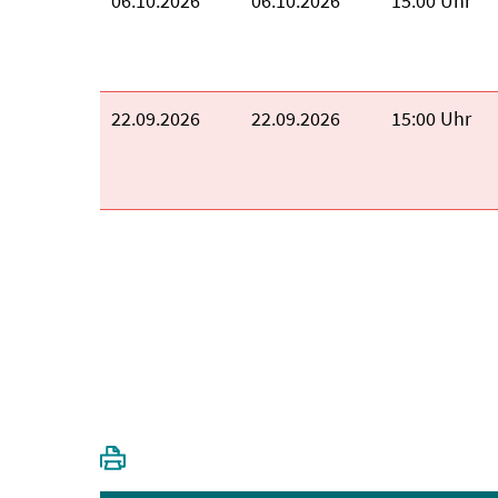
Beginn:
06.10.2026
Ende:
06.10.2026
Uhrzeit:
15:00 Uhr
Beginn:
22.09.2026
Ende:
22.09.2026
Uhrzeit:
15:00 Uhr