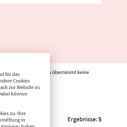
. Die Ärztekammer Berlin übernimmt keine
d für das
Andere Cookies
ack zur Website zu
Dabei können
ies zu. Ihre
Ergebnisse:
5
rmittlung in
hutzniveau haben.