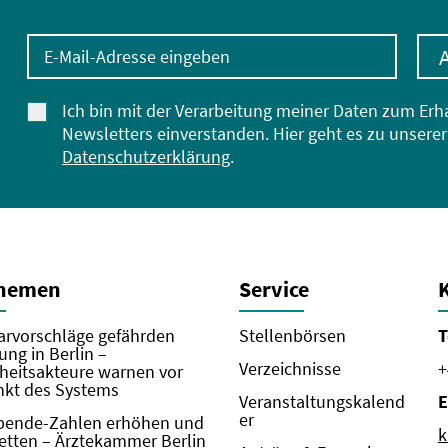
E-Mail-Adresse eingeben
Ich bin mit der Verarbeitung meiner Daten zum Erh
Newsletters einverstanden. Hier geht es zu unserer
Datenschutzerklärung
.
Themen
Service
rvorschläge gefährden
Stellenbörsen
T
ung in Berlin –
Verzeichnisse
+
eitsakteure warnen vor
kt des Systems
Veranstaltungskalend
E
er
pende-Zahlen erhöhen und
k
etten – Ärztekammer Berlin