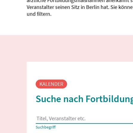
ärztliche Fortbildungsmaßnahmen anerkannt sin
Veranstalter seinen Sitz in Berlin hat. Sie kö
und filtern.
Fortbildungssuche
KALENDER
Suche nach Fortbildung
Es erscheinen Suchvorschläge, wenn mindestens
Suchbegriff