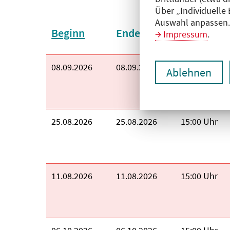
Über „Individuelle
Sortieren nach:
Auswahl anpassen. 
Beginn
Ende
Uhrzeit
Impressum
.
Beginn:
08.09.2026
Ende:
08.09.2026
Uhrzeit:
15:00 Uhr
Ablehnen
Beginn:
25.08.2026
Ende:
25.08.2026
Uhrzeit:
15:00 Uhr
Beginn:
11.08.2026
Ende:
11.08.2026
Uhrzeit:
15:00 Uhr