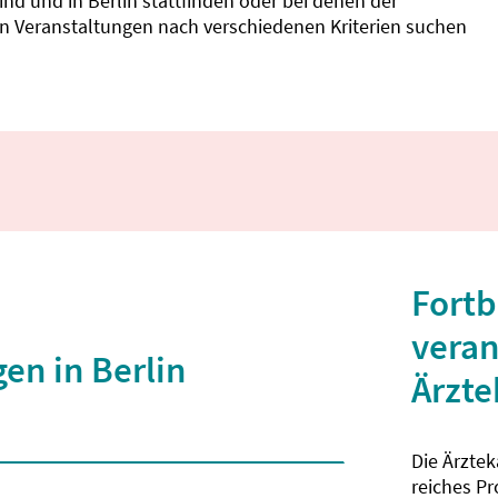
d und in Berlin stattfinden oder bei denen der
nnen Veranstaltungen nach verschiedenen Kriterien suchen
Fortb
veran
en in Berlin
Ärzt
Die Ärzte
 2 Zeichen eingegeben wurden.
reiches P