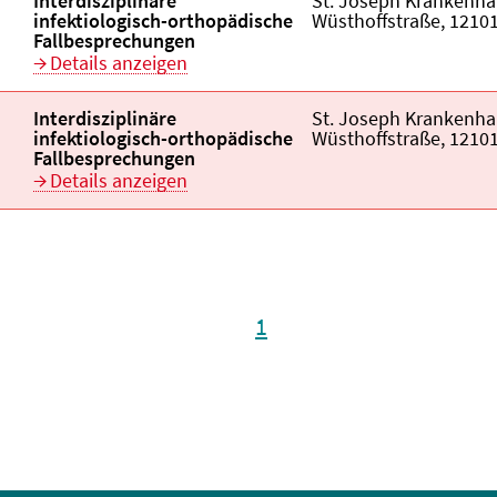
Veranstaltungstitel:
Interdisziplinäre
Veranstaltungsort:
St. Joseph Krankenhau
infektiologisch-orthopädische
Wüsthoffstraße, 12101
Fallbesprechungen
Details anzeigen
Veranstaltungstitel:
Interdisziplinäre
Veranstaltungsort:
St. Joseph Krankenhau
infektiologisch-orthopädische
Wüsthoffstraße, 12101
Fallbesprechungen
Details anzeigen
1