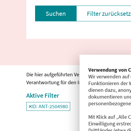
Suchen
Filter zurückset
Verwendung von C
Die hier aufgeführten Veranstaltungen entspre
Wir verwenden auf 
Verantwortung für den Inhalt, die Haftung oblie
Funktionieren der 
dienen dazu, anony
Aktive Filter
dokumentieren und
personenbezogene D
ID: ANT-2504980
Filter
deaktivieren und Suchergebnisse neu
Mit Klick auf „Alle
Einwilligung erstre
Drittländer (etwa d