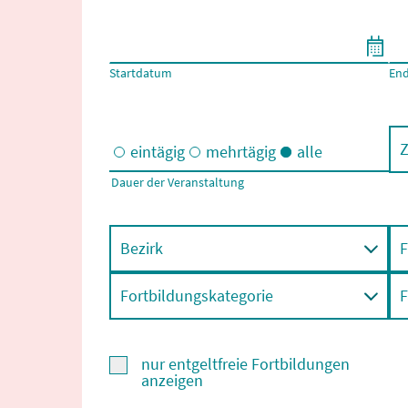
Filtern nach Start- und Enddatum
Startdatum
En
Z
eintägig
mehrtägig
alle
Dauer der Veranstaltung
Eintägige und/oder mehrtägige Veranstaltungen
Bezirk
F
Fortbildungskategorie
F
nur entgeltfreie Fortbildungen
anzeigen