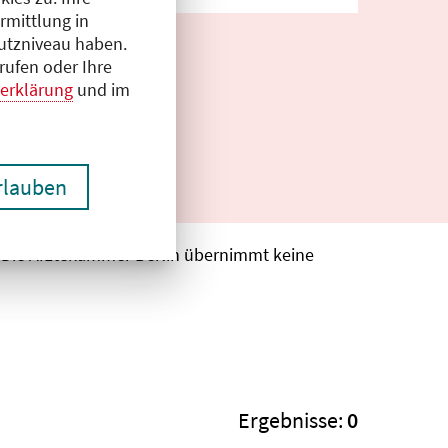
rmittlung in
hutzniveau haben.
rufen oder Ihre
erklärung
und im
erlauben
. Die Ärztekammer Berlin übernimmt keine
Ergebnisse:
0