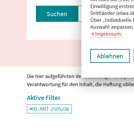
Einwilligung erstre
Drittländer (etwa d
Suchen
Filter zurückset
Über „Individuelle
Auswahl anpassen. 
Impressum
.
Ablehnen
Die hier aufgeführten Veranstaltungen entspre
Verantwortung für den Inhalt, die Haftung oblie
Aktive Filter
ID: ANT-2505236
Filter
deaktivieren und Suchergebnisse neu