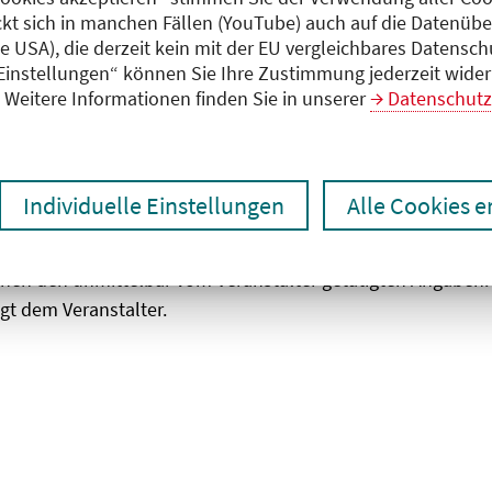
ckt sich in manchen Fällen (YouTube) auch auf die Datenübe
ie USA), die derzeit kein mit der EU vergleichbares Datensc
zen
Ergebnisse drucken
 Einstellungen“ können Sie Ihre Zustimmung jederzeit wider
Weitere Informationen finden Sie in unserer
Datenschutz
Individuelle Einstellungen
Alle Cookies 
chen den unmittelbar vom Veranstalter getätigten Angaben
gt dem Veranstalter.
 laden