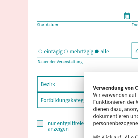
Filtern nach Start- und Enddatum
Startdatum
En
Z
eintägig
mehrtägig
alle
Dauer der Veranstaltung
Eintägige und/oder mehrtägige Veranstaltungen
Bezirk
F
Verwendung von C
Wir verwenden auf 
Fortbildungskategorie
F
Funktionieren der 
dienen dazu, anony
dokumentieren und
personenbezogene D
nur entgeltfreie Fortbildungen
anzeigen
Mit Klick auf „Alle