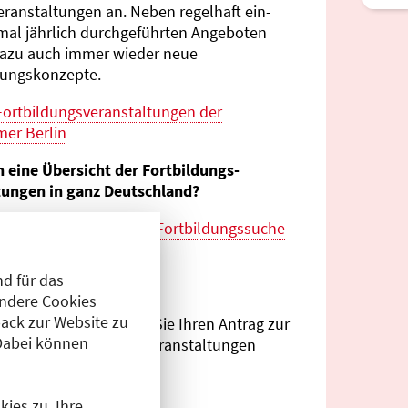
eranstaltungen an. Neben regelhaft ein-
mal jährlich durch­geführten Angeboten
azu auch immer wieder neue
tungs­konzepte.
Fortbildungs­veranstaltungen der
er Berlin
n eine Übersicht der Fortbildungs­
tungen in ganz Deutschland?
es zur
bundes­weiten Fortbildungs­suche
esärztekammer
d für das
eranstalter?
Andere Cookies
ack zur Website zu
Antragsportal
können Sie Ihren Antrag zur
Dabei können
ng von Fortbildungs­veranstaltungen
.
ies zu. Ihre