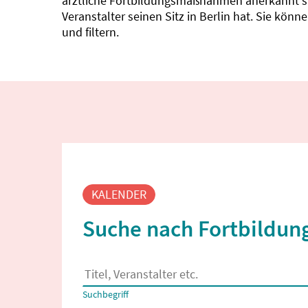
ärztliche Fortbildungsmaßnahmen anerkannt sin
Veranstalter seinen Sitz in Berlin hat. Sie kö
und filtern.
Fortbildungssuche
KALENDER
Suche nach Fortbildung
Es erscheinen Suchvorschläge, wenn mindestens
Suchbegriff