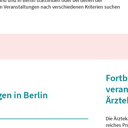
d und in Berlin stattfinden oder bei denen der
nnen Veranstaltungen nach verschiedenen Kriterien suchen
Fortb
veran
en in Berlin
Ärzt
Die Ärzte
 2 Zeichen eingegeben wurden.
reiches P