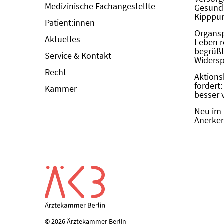
Medizinische Fachangestellte
Gesundh
Kipppun
Patient:innen
Organs
Aktuelles
Leben r
begrüßt 
Service & Kontakt
Widers
Recht
Aktions
fordert
Kammer
besser 
Neu im 
Anerken
© 2026 Ärztekammer Berlin