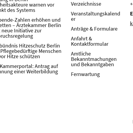
Verzeichnisse
+
eitsakteure warnen vor
kt des Systems
Veranstaltungskalend
E
er
pende-Zahlen erhöhen und
k
etten – Ärztekammer Berlin
Anträge & Formulare
neue Initiative zur
pruchsregelung
Anfahrt &
Kontaktformular
bündnis Hitzeschutz Berlin
: Pflegebedürftige Menschen
Amtliche
vor Hitze schützen
Bekanntmachungen
und Bekanntgaben
Kammerportal: Antrag auf
nung einer Weiterbildung
Fernwartung