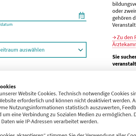
bildungs­v
oder zwei
gehören d
Veranstal
ddatum
Zu den 
Ärztekamm
eitraum auswählen
Sie suche
veranstal
Hier geht 
ortbildungsformat (Online etc.)
der Bund
ookies
unserer Website Cookies. Technisch notwendige Cookies sin
Sie sind V
achgebiet
Website erforderlich und können nicht deaktiviert werden. 
me Nutzungsinformationen statistisch auszuwerten, Feedb
Im
CME-
 um eine Verbindung zu Sozialen Medien zu ermöglichen. 
Anerkennu
aten wie IP-Adressen verarbeitet werden.
einreichen
 Cookies akzeptieren“ stimmen Sie der Verwendung aller Cook