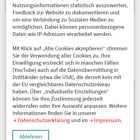
Details anzeigen
Nutzungsinformationen statistisch auszuwerten,
Feedback zur Website zu dokumentieren und
um eine Verbindung zu Sozialen Medien zu
Beginn:
09.09.2026
Ende und Anfangszeit:
-
09.09.2026
,
16:00 Uhr
ermöglichen. Dabei können personenbezogene
Veranstaltungstitel:
Interdisziplinäre offene Schmerzkonferenz
Veranstaltungsort:
Zentrum für Schmerzmedizin Ostseestrasse,
Daten wie IP-Adressen verarbeitet werden.
Ostseestrasse, 10409 Berlin
Mit Klick auf „Alle Cookies akzeptieren“ stimmen
Hybrid
Sie der Verwendung aller Cookies zu. Ihre
Kategorie:
C
Einwilligung erstreckt sich in manchen Fällen
Fortbildungspunkte:
3
Details anzeigen
(YouTube) auch auf die Datenübermittlung in
Drittländer (etwa die USA), die derzeit kein mit
der EU vergleichbares Datenschutzniveau
Beginn:
14.10.2026
Ende und Anfangszeit:
-
14.10.2026
,
16:00 Uhr
haben. Über „Individuelle Einstellungen“
Veranstaltungstitel:
Interdisziplinäre offene Schmerzkonferenz
können Sie Ihre Zustimmung jederzeit
Veranstaltungsort:
Zentrum für Schmerzmedizin Ostseestrasse,
widerrufen oder Ihre Auswahl anpassen. Weitere
Ostseestrasse, 10409 Berlin
Informationen finden Sie in unserer
Datenschutzerklärung
und im
Impressum
.
Hybrid
Kategorie:
C
Fortbildungspunkte:
3
Ablehnen
Details anzeigen