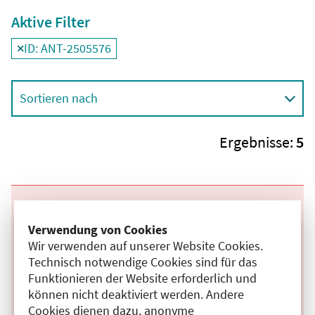
Aktive Filter
ID: ANT-2505576
Filter
deaktivieren und Suchergebnisse neu laden
Sortieren nach
Ergebnisse:
5
Beginn:
12.08.2026
Ende und Anfangszeit:
-
12.08.2026
,
16:00 Uhr
Veranstaltungstitel:
Interdisziplinäre offene Schmerzkonferenz
Verwendung von Cookies
Veranstaltungsort:
Zentrum für Schmerzmedizin Ostseestrasse,
Wir verwenden auf unserer Website Cookies.
Ostseestrasse, 10409 Berlin
Technisch notwendige Cookies sind für das
Hybrid
Funktionieren der Website erforderlich und
Kategorie:
C
können nicht deaktiviert werden. Andere
Fortbildungspunkte:
3
Cookies dienen dazu, anonyme