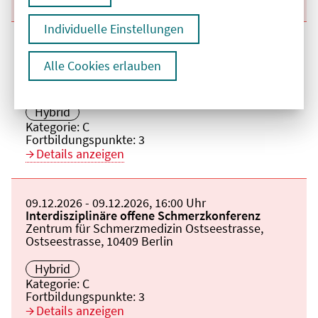
Individuelle Einstellungen
Beginn:
11.11.2026
Ende und Anfangszeit:
-
11.11.2026
,
16:00 Uhr
Veranstaltungstitel:
Interdisziplinäre offene Schmerzkonferenz
Alle Cookies erlauben
Veranstaltungsort:
Zentrum für Schmerzmedizin Ostseestrasse,
Ostseestrasse, 10409 Berlin
Hybrid
Kategorie:
C
Fortbildungspunkte:
3
Details anzeigen
Beginn:
09.12.2026
Ende und Anfangszeit:
-
09.12.2026
,
16:00 Uhr
Veranstaltungstitel:
Interdisziplinäre offene Schmerzkonferenz
Veranstaltungsort:
Zentrum für Schmerzmedizin Ostseestrasse,
Ostseestrasse, 10409 Berlin
Hybrid
Kategorie:
C
Fortbildungspunkte:
3
Details anzeigen