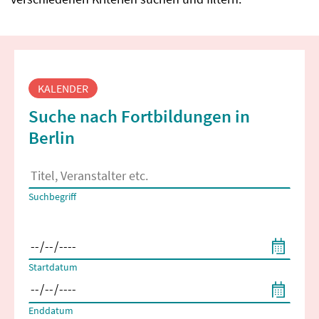
Fortbildungssuche
KALENDER
Suche nach Fortbildungen in
Berlin
Es erscheinen Suchvorschläge, wenn mindestens 2 Zeichen 
Suchbegriff
Filtern nach Start- und Enddatum
Startdatum
Enddatum