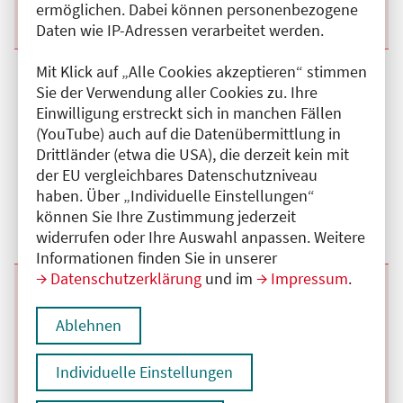
ermöglichen. Dabei können personenbezogene
Details anzeigen
Daten wie IP-Adressen verarbeitet werden.
Mit Klick auf „Alle Cookies akzeptieren“ stimmen
Beginn:
04.11.2026
Ende und Anfangszeit:
-
04.11.2026
,
16:00 Uhr
Sie der Verwendung aller Cookies zu. Ihre
Veranstaltungstitel:
Interdisziplinäre Schmerzkonferenz-
Hybridveranstaltung
Einwilligung erstreckt sich in manchen Fällen
Veranstaltungsort:
Charité - Universitätsmedizin Berlin, Charité
(YouTube) auch auf die Datenübermittlung in
Campus Mitte, Luisenstraße , 10117 Berlin
Drittländer (etwa die USA), die derzeit kein mit
der EU vergleichbares Datenschutzniveau
Hybrid
haben. Über „Individuelle Einstellungen“
Kategorie:
C
Fortbildungspunkte:
3
können Sie Ihre Zustimmung jederzeit
Details anzeigen
widerrufen oder Ihre Auswahl anpassen. Weitere
Informationen finden Sie in unserer
Datenschutzerklärung
und im
Impressum
.
Beginn:
07.10.2026
Ende und Anfangszeit:
-
07.10.2026
,
16:00 Uhr
Veranstaltungstitel:
Interdisziplinäre Schmerzkonferenz-
Ablehnen
Hybridveranstaltung
Veranstaltungsort:
Charité - Universitätsmedizin Berlin, Charité
Campus Mitte, Luisenstraße , 10117 Berlin
Individuelle Einstellungen
Hybrid