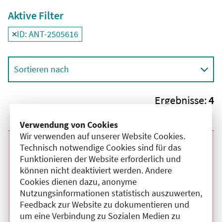
Aktive Filter
ID: ANT-2505616
Filter
deaktivieren und Suchergebnisse neu laden
Sortieren nach
Ergebnisse:
4
Verwendung von Cookies
Wir verwenden auf unserer Website Cookies.
Technisch notwendige Cookies sind für das
Beginn:
02.12.2026
Ende und Anfangszeit:
-
02.12.2026
,
16:00 Uhr
Veranstaltungstitel:
Interdisziplinäre Schmerzkonferenz-
Funktionieren der Website erforderlich und
Hybridveranstaltung
können nicht deaktiviert werden. Andere
Veranstaltungsort:
Charité - Universitätsmedizin Berlin, Charité
Cookies dienen dazu, anonyme
Campus Mitte, Luisenstraße , 10117 Berlin
Nutzungsinformationen statistisch auszuwerten,
Hybrid
Feedback zur Website zu dokumentieren und
Kategorie:
C
um eine Verbindung zu Sozialen Medien zu
Fortbildungspunkte:
3