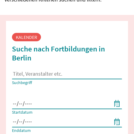
Fortbildungssuche
KALENDER
Suche nach Fortbildungen in
Berlin
Es erscheinen Suchvorschläge, wenn mindestens 2 Zeichen 
Suchbegriff
Filtern nach Start- und Enddatum
Startdatum
Enddatum