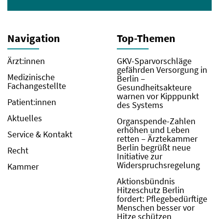
Navigation
Top-Themen
Ärzt:innen
GKV-Sparvorschläge
gefährden Versorgung in
Medizinische
Berlin –
Fachangestellte
Gesundheitsakteure
warnen vor Kipppunkt
Patient:innen
des Systems
Aktuelles
Organspende-Zahlen
erhöhen und Leben
Service & Kontakt
retten – Ärztekammer
Berlin begrüßt neue
Recht
Initiative zur
Widerspruchsregelung
Kammer
Aktionsbündnis
Hitzeschutz Berlin
fordert: Pflegebedürftige
Menschen besser vor
Hitze schützen