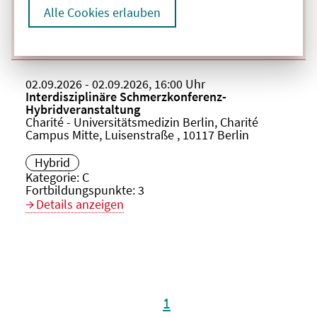
Kategorie:
C
Alle Cookies erlauben
Fortbildungspunkte:
3
Details anzeigen
Beginn:
02.09.2026
Ende und Anfangszeit:
-
02.09.2026
,
16:00 Uhr
Veranstaltungstitel:
Interdisziplinäre Schmerzkonferenz-
Hybridveranstaltung
Veranstaltungsort:
Charité - Universitätsmedizin Berlin, Charité
Campus Mitte, Luisenstraße , 10117 Berlin
Hybrid
Kategorie:
C
Fortbildungspunkte:
3
Details anzeigen
1