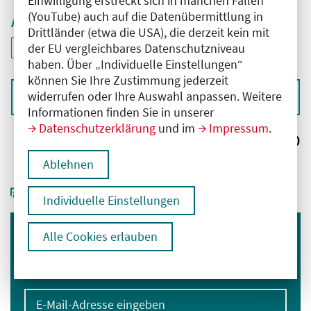
Einwilligung erstreckt sich in manchen Fällen
(YouTube) auch auf die Datenübermittlung in
Aktive Filter
Drittländer (etwa die USA), die derzeit kein mit
ID: ANT-2505815
der EU vergleichbares Datenschutzniveau
Filter
deaktivieren und Suchergebnisse neu laden
haben. Über „Individuelle Einstellungen“
können Sie Ihre Zustimmung jederzeit
widerrufen oder Ihre Auswahl anpassen. Weitere
Sortieren nach
Informationen finden Sie in unserer
Datenschutzerklärung
und im
Impressum
.
Ergebnisse:
0
Ablehnen
Individuelle Einstellungen
Alle Cookies erlauben
Immer informiert bleiben
Melden Sie sich für unseren Newsletter an:
E-Mail-Adresse eingeben