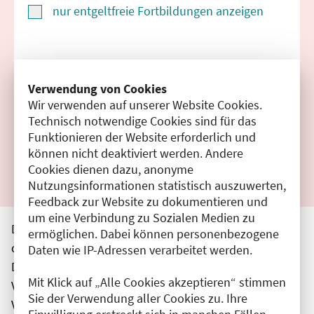
nur entgeltfreie Fortbildungen anzeigen
Suchen
Verwendung von Cookies
Wir verwenden auf unserer Website Cookies.
Filter zurücksetzen
Technisch notwendige Cookies sind für das
Funktionieren der Website erforderlich und
Ergebnisse drucken
können nicht deaktiviert werden. Andere
Cookies dienen dazu, anonyme
Nutzungsinformationen statistisch auszuwerten,
Feedback zur Website zu dokumentieren und
um eine Verbindung zu Sozialen Medien zu
Die hier aufgeführten Veranstaltungen entsprechen
ermöglichen. Dabei können personenbezogene
den unmittelbar vom Veranstalter getätigten Angaben.
Daten wie IP-Adressen verarbeitet werden.
Die Ärztekammer Berlin übernimmt keine
Mit Klick auf „Alle Cookies akzeptieren“ stimmen
Verantwortung für den Inhalt, die Haftung obliegt dem
Sie der Verwendung aller Cookies zu. Ihre
Veranstalter.