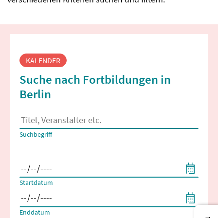
Fortbildungssuche
KALENDER
Suche nach Fortbildungen in
Berlin
Es erscheinen Suchvorschläge, wenn mindestens 2 Zeichen 
Suchbegriff
Filtern nach Start- und Enddatum
Startdatum
Enddatum