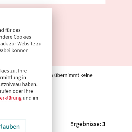
d für das
Andere Cookies
ack zur Website zu
Dabei können
ies zu. Ihre
. Die Ärztekammer Berlin übernimmt keine
rmittlung in
hutzniveau haben.
rufen oder Ihre
erklärung
und im
Ergebnisse:
3
erlauben