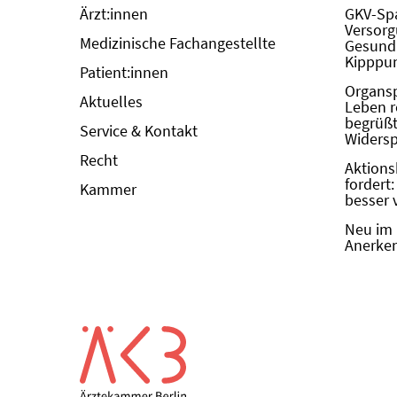
Ärzt:innen
GKV-Spa
Versorg
Medizinische Fachangestellte
Gesundh
Kipppun
Patient:innen
Organs
Aktuelles
Leben r
begrüßt 
Service & Kontakt
Widers
Recht
Aktions
fordert
Kammer
besser 
Neu im 
Anerken