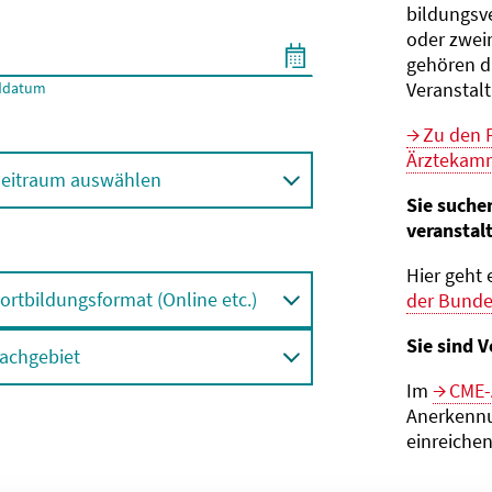
bildungs­v
oder zwei
gehören d
Veranstal
ddatum
Zu den 
Ärztekamm
eitraum auswählen
Sie suche
veranstal
Hier geht 
ortbildungsformat (Online etc.)
der Bund
Sie sind V
achgebiet
Im
CME-
Anerkennu
einreichen