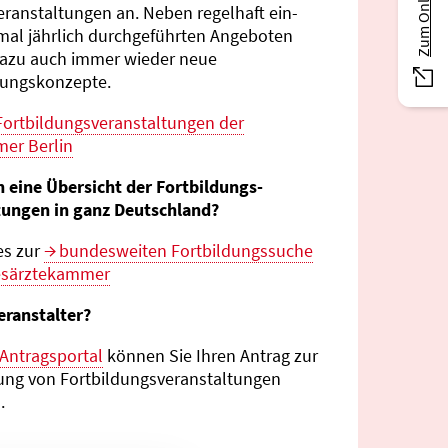
eranstaltungen an. Neben regelhaft ein-
mal jährlich durch­geführten Angeboten
azu auch immer wieder neue
tungs­konzepte.
Fortbildungs­veranstaltungen der
er Berlin
n eine Übersicht der Fortbildungs­
tungen in ganz Deutschland?
es zur
bundes­weiten Fortbildungs­suche
esärztekammer
eranstalter?
Antragsportal
können Sie Ihren Antrag zur
ng von Fortbildungs­veranstaltungen
.