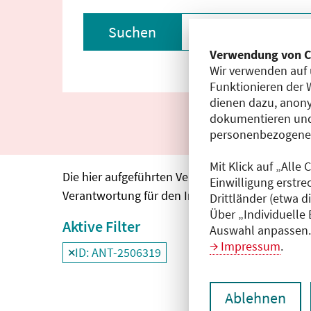
Suchen
Filter zurückset
Verwendung von C
Wir verwenden auf 
Funktionieren der 
dienen dazu, anony
dokumentieren und
personenbezogene D
Mit Klick auf „Alle
Die hier aufgeführten Veranstaltungen entspre
Einwilligung erstre
Verantwortung für den Inhalt, die Haftung oblie
Drittländer (etwa d
Über „Individuelle
Aktive Filter
Auswahl anpassen. 
Impressum
.
ID: ANT-2506319
Filter
deaktivieren und Suchergebnisse neu
Ablehnen