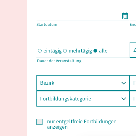
Filtern nach Start- und Enddatum
Startdatum
En
Z
eintägig
mehrtägig
alle
Dauer der Veranstaltung
Eintägige und/oder mehrtägige Veranstaltungen
Bezirk
F
Fortbildungskategorie
F
nur entgeltfreie Fortbildungen
anzeigen