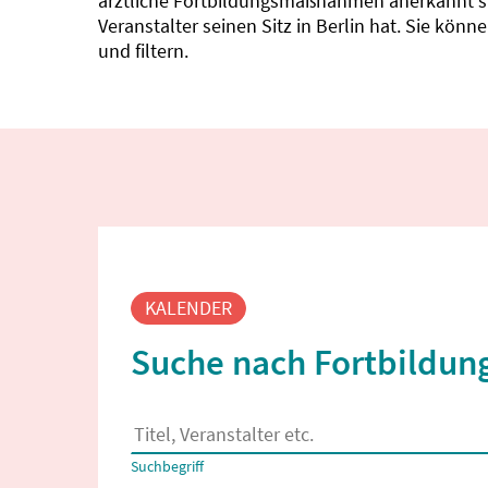
ärztliche Fortbildungsmaßnahmen anerkannt sin
Veranstalter seinen Sitz in Berlin hat. Sie kö
und filtern.
Fortbildungssuche
KALENDER
Suche nach Fortbildung
Es erscheinen Suchvorschläge, wenn mindestens
Suchbegriff