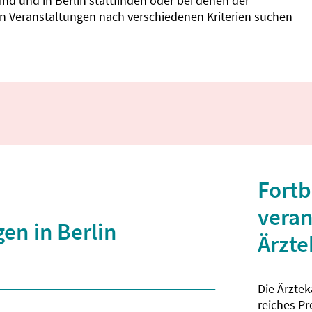
d und in Berlin stattfinden oder bei denen der
nnen Veranstaltungen nach verschiedenen Kriterien suchen
Fortb
veran
en in Berlin
Ärzt
Die Ärzte
 2 Zeichen eingegeben wurden.
reiches P