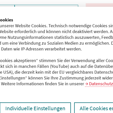
zen
Ergebnisse drucken
ookies
unserer Website Cookies. Technisch notwendige Cookies sin
Website erforderlich und können nicht deaktiviert werden. 
me Nutzungsinformationen statistisch auszuwerten, Feedb
 um eine Verbindung zu Sozialen Medien zu ermöglichen. 
aten wie IP-Adressen verarbeitet werden.
 Cookies akzeptieren“ stimmen Sie der Verwendung aller Cook
chen den unmittelbar vom Veranstalter getätigten Angaben
ckt sich in manchen Fällen (YouTube) auch auf die Datenübe
gt dem Veranstalter.
ie USA), die derzeit kein mit der EU vergleichbares Datensc
 Einstellungen“ können Sie Ihre Zustimmung jederzeit wider
Weitere Informationen finden Sie in unserer
Datenschutz
 laden
Individuelle Einstellungen
Alle Cookies 