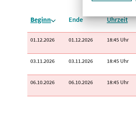
Sortieren nach:
Beginn
Ende
Uhrzeit
absteigend sortiert
Beginn:
01.12.2026
Ende:
01.12.2026
Uhrzeit:
18:45 Uhr
Beginn:
03.11.2026
Ende:
03.11.2026
Uhrzeit:
18:45 Uhr
Beginn:
06.10.2026
Ende:
06.10.2026
Uhrzeit:
18:45 Uhr