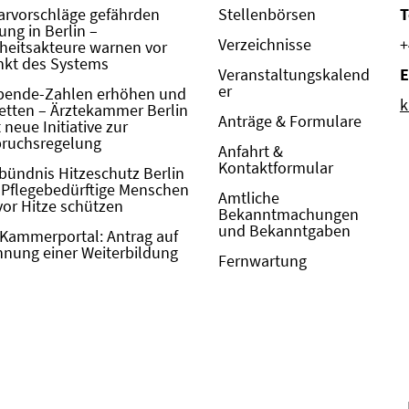
rvorschläge gefährden
Stellenbörsen
T
ung in Berlin –
Verzeichnisse
+
eitsakteure warnen vor
kt des Systems
Veranstaltungskalend
E
er
pende-Zahlen erhöhen und
k
etten – Ärztekammer Berlin
Anträge & Formulare
neue Initiative zur
pruchsregelung
Anfahrt &
Kontaktformular
bündnis Hitzeschutz Berlin
: Pflegebedürftige Menschen
Amtliche
vor Hitze schützen
Bekanntmachungen
und Bekanntgaben
Kammerportal: Antrag auf
nung einer Weiterbildung
Fernwartung