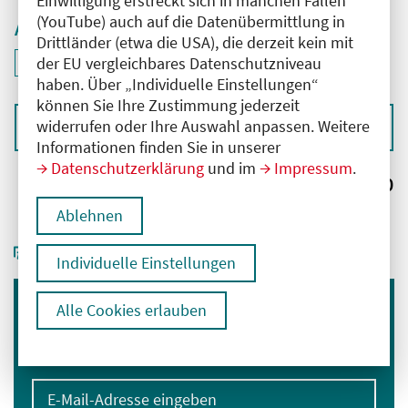
Einwilligung erstreckt sich in manchen Fällen
(YouTube) auch auf die Datenübermittlung in
Aktive Filter
Drittländer (etwa die USA), die derzeit kein mit
ID: ANT-2506359
der EU vergleichbares Datenschutzniveau
Filter
deaktivieren und Suchergebnisse neu laden
haben. Über „Individuelle Einstellungen“
können Sie Ihre Zustimmung jederzeit
widerrufen oder Ihre Auswahl anpassen. Weitere
Sortieren nach
Informationen finden Sie in unserer
Datenschutzerklärung
und im
Impressum
.
Ergebnisse:
0
Ablehnen
Individuelle Einstellungen
Alle Cookies erlauben
Immer informiert bleiben
Melden Sie sich für unseren Newsletter an:
E-Mail-Adresse eingeben