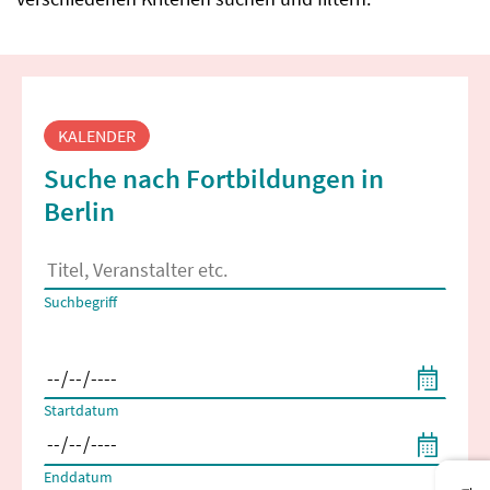
Fortbildungssuche
KALENDER
Suche nach Fortbildungen in
Berlin
Es erscheinen Suchvorschläge, wenn mindestens 2 Zeichen 
Suchbegriff
Filtern nach Start- und Enddatum
Startdatum
Enddatum