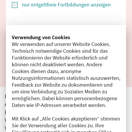
nur entgeltfreie Fortbildungen anzeigen
Suchen
Verwendung von Cookies
Wir verwenden auf unserer Website Cookies.
Filter zurücksetzen
Technisch notwendige Cookies sind für das
Funktionieren der Website erforderlich und
Ergebnisse drucken
können nicht deaktiviert werden. Andere
Cookies dienen dazu, anonyme
Nutzungsinformationen statistisch auszuwerten,
Feedback zur Website zu dokumentieren und
um eine Verbindung zu Sozialen Medien zu
Die hier aufgeführten Veranstaltungen entsprechen
ermöglichen. Dabei können personenbezogene
den unmittelbar vom Veranstalter getätigten Angaben.
Daten wie IP-Adressen verarbeitet werden.
Die Ärztekammer Berlin übernimmt keine
Mit Klick auf „Alle Cookies akzeptieren“ stimmen
Verantwortung für den Inhalt, die Haftung obliegt dem
Sie der Verwendung aller Cookies zu. Ihre
Veranstalter.