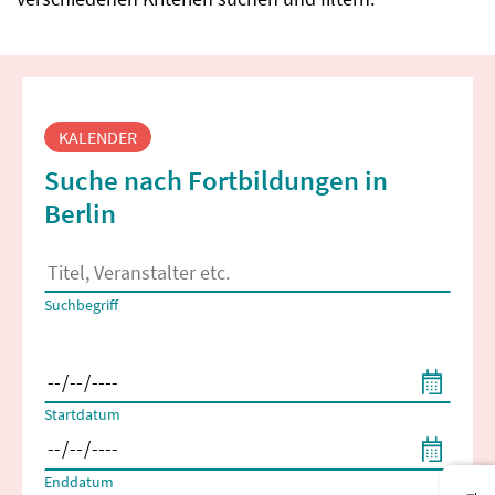
Fortbildungssuche
KALENDER
Suche nach Fortbildungen in
Berlin
Es erscheinen Suchvorschläge, wenn mindestens 2 Zeichen 
Suchbegriff
Filtern nach Start- und Enddatum
Startdatum
Enddatum