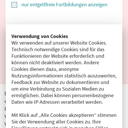
nur entgeltfreie Fortbildungen anzeigen
Suchen
Verwendung von Cookies
Wir verwenden auf unserer Website Cookies.
Filter zurücksetzen
Technisch notwendige Cookies sind für das
Funktionieren der Website erforderlich und
Ergebnisse drucken
können nicht deaktiviert werden. Andere
Cookies dienen dazu, anonyme
Nutzungsinformationen statistisch auszuwerten,
Feedback zur Website zu dokumentieren und
um eine Verbindung zu Sozialen Medien zu
Die hier aufgeführten Veranstaltungen entsprechen
ermöglichen. Dabei können personenbezogene
den unmittelbar vom Veranstalter getätigten Angaben.
Daten wie IP-Adressen verarbeitet werden.
Die Ärztekammer Berlin übernimmt keine
Mit Klick auf „Alle Cookies akzeptieren“ stimmen
Verantwortung für den Inhalt, die Haftung obliegt dem
Sie der Verwendung aller Cookies zu. Ihre
Veranstalter.