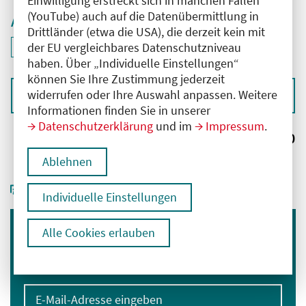
Einwilligung erstreckt sich in manchen Fällen
(YouTube) auch auf die Datenübermittlung in
Aktive Filter
Drittländer (etwa die USA), die derzeit kein mit
ID: ANT-2506359
der EU vergleichbares Datenschutzniveau
Filter
deaktivieren und Suchergebnisse neu laden
haben. Über „Individuelle Einstellungen“
können Sie Ihre Zustimmung jederzeit
widerrufen oder Ihre Auswahl anpassen. Weitere
Sortieren nach
Informationen finden Sie in unserer
Datenschutzerklärung
und im
Impressum
.
Ergebnisse:
0
Ablehnen
Individuelle Einstellungen
Alle Cookies erlauben
Immer informiert bleiben
Melden Sie sich für unseren Newsletter an:
E-Mail-Adresse eingeben