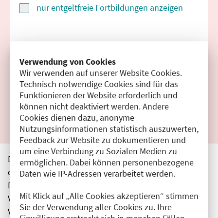
nur entgeltfreie Fortbildungen anzeigen
Suchen
Verwendung von Cookies
Wir verwenden auf unserer Website Cookies.
Filter zurücksetzen
Technisch notwendige Cookies sind für das
Funktionieren der Website erforderlich und
Ergebnisse drucken
können nicht deaktiviert werden. Andere
Cookies dienen dazu, anonyme
Nutzungsinformationen statistisch auszuwerten,
Feedback zur Website zu dokumentieren und
um eine Verbindung zu Sozialen Medien zu
Die hier aufgeführten Veranstaltungen entsprechen
ermöglichen. Dabei können personenbezogene
den unmittelbar vom Veranstalter getätigten Angaben.
Daten wie IP-Adressen verarbeitet werden.
Die Ärztekammer Berlin übernimmt keine
Mit Klick auf „Alle Cookies akzeptieren“ stimmen
Verantwortung für den Inhalt, die Haftung obliegt dem
Sie der Verwendung aller Cookies zu. Ihre
Veranstalter.