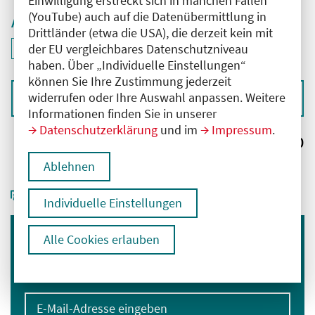
Einwilligung erstreckt sich in manchen Fällen
(YouTube) auch auf die Datenübermittlung in
Aktive Filter
Drittländer (etwa die USA), die derzeit kein mit
ID: ANT-2506359
der EU vergleichbares Datenschutzniveau
Filter
deaktivieren und Suchergebnisse neu laden
haben. Über „Individuelle Einstellungen“
können Sie Ihre Zustimmung jederzeit
widerrufen oder Ihre Auswahl anpassen. Weitere
Sortieren nach
Informationen finden Sie in unserer
Datenschutzerklärung
und im
Impressum
.
Ergebnisse:
0
Ablehnen
Individuelle Einstellungen
Alle Cookies erlauben
Immer informiert bleiben
Melden Sie sich für unseren Newsletter an:
E-Mail-Adresse eingeben