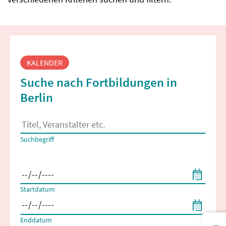
Fortbildungssuche
KALENDER
Suche nach Fortbildungen in
Berlin
Es erscheinen Suchvorschläge, wenn mindestens 2 Zeichen 
Suchbegriff
Filtern nach Start- und Enddatum
Startdatum
Enddatum