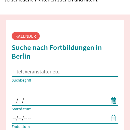
Fortbildungssuche
KALENDER
Suche nach Fortbildungen in
Berlin
Es erscheinen Suchvorschläge, wenn mindestens 2 Zeichen 
Suchbegriff
Filtern nach Start- und Enddatum
Startdatum
Enddatum