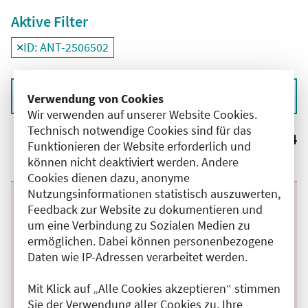
Aktive Filter
ID: ANT-2506502
Filter
deaktivieren und Suchergebnisse neu laden
Sortieren nach
Verwendung von Cookies
Wir verwenden auf unserer Website Cookies.
Technisch notwendige Cookies sind für das
Ergebnisse:
4
Funktionieren der Website erforderlich und
können nicht deaktiviert werden. Andere
Cookies dienen dazu, anonyme
Nutzungsinformationen statistisch auszuwerten,
Beginn:
02.09.2026
Ende und Anfangszeit:
-
02.09.2026
,
20:00 Uhr
Feedback zur Website zu dokumentieren und
Veranstaltungstitel:
Basiskurs GynToGo Endokrinologie late night
um eine Verbindung zu Sozialen Medien zu
Session
ermöglichen. Dabei können personenbezogene
Veranstaltungsort:
Online
Daten wie IP-Adressen verarbeitet werden.
Kategorie:
A
Fortbildungspunkte:
1
Details anzeigen
Mit Klick auf „Alle Cookies akzeptieren“ stimmen
Sie der Verwendung aller Cookies zu. Ihre