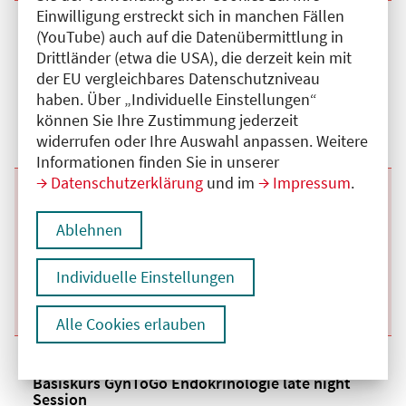
Einwilligung erstreckt sich in manchen Fällen
Beginn:
07.10.2026
Ende und Anfangszeit:
-
07.10.2026
,
20:00 Uhr
(YouTube) auch auf die Datenübermittlung in
Veranstaltungstitel:
Basiskurs GynToGo Endokrinologie late night
Drittländer (etwa die USA), die derzeit kein mit
Session
der EU vergleichbares Datenschutzniveau
Veranstaltungsort:
Online
haben. Über „Individuelle Einstellungen“
Kategorie:
A
Fortbildungspunkte:
1
können Sie Ihre Zustimmung jederzeit
Details anzeigen
widerrufen oder Ihre Auswahl anpassen. Weitere
Informationen finden Sie in unserer
Datenschutzerklärung
und im
Impressum
.
Beginn:
04.11.2026
Ende und Anfangszeit:
-
04.11.2026
,
20:00 Uhr
Veranstaltungstitel:
Basiskurs GynToGo Endokrinologie late night
Ablehnen
Session
Veranstaltungsort:
Online
Kategorie:
A
Individuelle Einstellungen
Fortbildungspunkte:
1
Details anzeigen
Alle Cookies erlauben
Beginn:
09.12.2026
Ende und Anfangszeit:
-
09.12.2026
,
20:00 Uhr
Veranstaltungstitel:
Basiskurs GynToGo Endokrinologie late night
Session