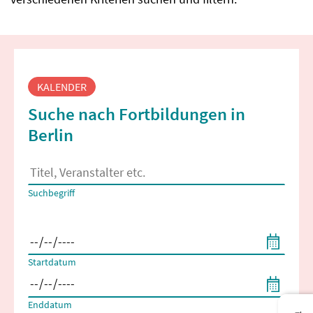
Fortbildungssuche
KALENDER
Suche nach Fortbildungen in
Berlin
Es erscheinen Suchvorschläge, wenn mindestens 2 Zeichen 
Suchbegriff
Filtern nach Start- und Enddatum
Startdatum
Enddatum