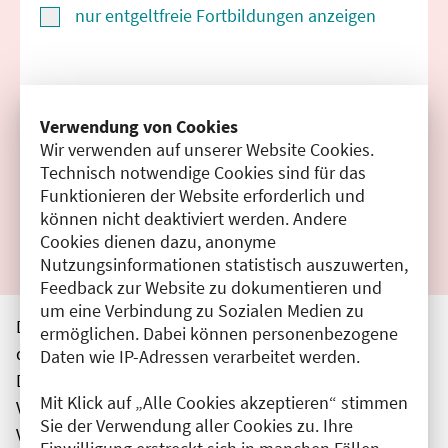
nur entgeltfreie Fortbildungen anzeigen
Suchen
Verwendung von Cookies
Wir verwenden auf unserer Website Cookies.
Filter zurücksetzen
Technisch notwendige Cookies sind für das
Funktionieren der Website erforderlich und
Ergebnisse drucken
können nicht deaktiviert werden. Andere
Cookies dienen dazu, anonyme
Nutzungsinformationen statistisch auszuwerten,
Feedback zur Website zu dokumentieren und
um eine Verbindung zu Sozialen Medien zu
Die hier aufgeführten Veranstaltungen entsprechen
ermöglichen. Dabei können personenbezogene
den unmittelbar vom Veranstalter getätigten Angaben.
Daten wie IP-Adressen verarbeitet werden.
Die Ärztekammer Berlin übernimmt keine
Mit Klick auf „Alle Cookies akzeptieren“ stimmen
Verantwortung für den Inhalt, die Haftung obliegt dem
Sie der Verwendung aller Cookies zu. Ihre
Veranstalter.