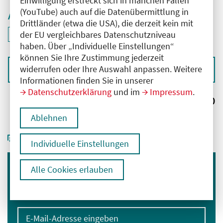
Einwilligung erstreckt sich in manchen Fällen
(YouTube) auch auf die Datenübermittlung in
Aktive Filter
Drittländer (etwa die USA), die derzeit kein mit
ID: ANT-2600388
der EU vergleichbares Datenschutzniveau
Filter
deaktivieren und Suchergebnisse neu laden
haben. Über „Individuelle Einstellungen“
können Sie Ihre Zustimmung jederzeit
widerrufen oder Ihre Auswahl anpassen. Weitere
Sortieren nach
Informationen finden Sie in unserer
Datenschutzerklärung
und im
Impressum
.
Ergebnisse:
0
Ablehnen
Individuelle Einstellungen
Alle Cookies erlauben
Immer informiert bleiben
Melden Sie sich für unseren Newsletter an:
E-Mail-Adresse eingeben