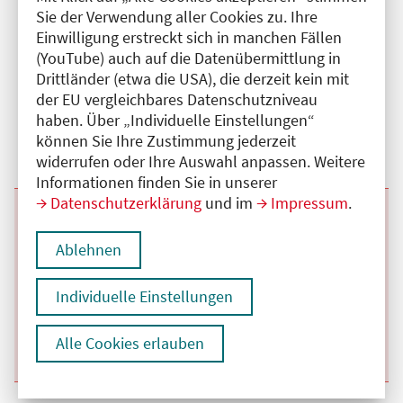
Sie der Verwendung aller Cookies zu. Ihre
Beginn:
11.11.2026
Ende und Anfangszeit:
-
11.11.2026
,
13:30 Uhr
Einwilligung erstreckt sich in manchen Fällen
Veranstaltungstitel:
Interaktive Fortbildung des Departments
(YouTube) auch auf die Datenübermittlung in
Allgemeine Innere Medizin, Nephrologie,
Geriatrie
Drittländer (etwa die USA), die derzeit kein mit
Veranstaltungsort:
Vivantes Humboldt-Klinikum, Am Nordgraben,
der EU vergleichbares Datenschutzniveau
13509 Berlin
haben. Über „Individuelle Einstellungen“
Kategorie:
A
Fortbildungspunkte:
2
können Sie Ihre Zustimmung jederzeit
Details anzeigen
widerrufen oder Ihre Auswahl anpassen. Weitere
Informationen finden Sie in unserer
Datenschutzerklärung
und im
Impressum
.
Beginn:
05.11.2026
Ende und Anfangszeit:
-
05.11.2026
,
13:30 Uhr
Veranstaltungstitel:
Interaktive Fortbildung des Departments
Ablehnen
Allgemeine Innere Medizin, Nephrologie,
Geriatrie
Veranstaltungsort:
Vivantes Humboldt-Klinikum, Am Nordgraben,
Individuelle Einstellungen
13509 Berlin
Kategorie:
A
Fortbildungspunkte:
2
Alle Cookies erlauben
Details anzeigen