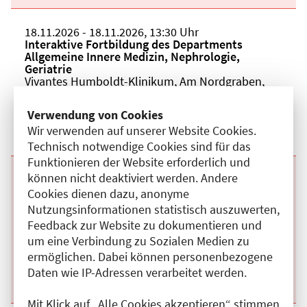
Beginn:
18.11.2026
Ende und Anfangszeit:
-
18.11.2026
,
13:30 Uhr
Veranstaltungstitel:
Interaktive Fortbildung des Departments
Allgemeine Innere Medizin, Nephrologie,
Geriatrie
Veranstaltungsort:
Vivantes Humboldt-Klinikum, Am Nordgraben,
13509 Berlin
Kategorie:
A
Verwendung von Cookies
Fortbildungspunkte:
2
Wir verwenden auf unserer Website Cookies.
Details anzeigen
Technisch notwendige Cookies sind für das
Funktionieren der Website erforderlich und
können nicht deaktiviert werden. Andere
Beginn:
12.11.2026
Ende und Anfangszeit:
-
12.11.2026
,
13:30 Uhr
Veranstaltungstitel:
Interaktive Fortbildung des Departments
Cookies dienen dazu, anonyme
Allgemeine Innere Medizin, Nephrologie,
Nutzungsinformationen statistisch auszuwerten,
Geriatrie
Feedback zur Website zu dokumentieren und
Veranstaltungsort:
Vivantes Humboldt-Klinikum, Am Nordgraben,
um eine Verbindung zu Sozialen Medien zu
13509 Berlin
Kategorie:
A
ermöglichen. Dabei können personenbezogene
Fortbildungspunkte:
2
Daten wie IP-Adressen verarbeitet werden.
Details anzeigen
Mit Klick auf „Alle Cookies akzeptieren“ stimmen