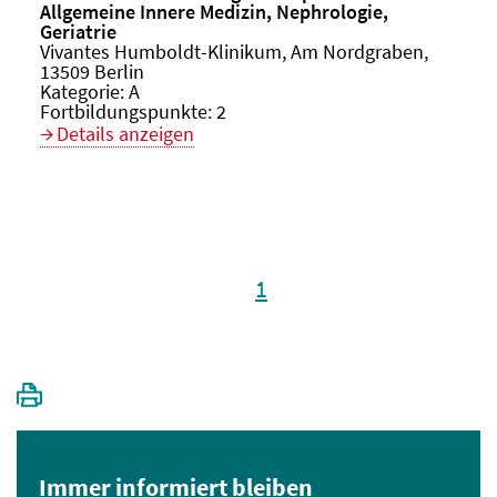
Allgemeine Innere Medizin, Nephrologie,
Geriatrie
Veranstaltungsort:
Vivantes Humboldt-Klinikum, Am Nordgraben,
13509 Berlin
Kategorie:
A
Fortbildungspunkte:
2
Details anzeigen
1
Immer informiert bleiben