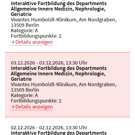
Veranstaltungstitel:
Interaktive Fortbildung des Departments
Allgemeine Innere Medizin, Nephrologie,
Geriatrie
Veranstaltungsort:
Vivantes Humboldt-Klinikum, Am Nordgraben,
13509 Berlin
Kategorie:
A
Fortbildungspunkte:
2
Details anzeigen
Beginn:
03.12.2026
Ende und Anfangszeit:
-
03.12.2026
,
13:30 Uhr
Veranstaltungstitel:
Interaktive Fortbildung des Departments
Allgemeine Innere Medizin, Nephrologie,
Geriatrie
Veranstaltungsort:
Vivantes Humboldt-Klinikum, Am Nordgraben,
13509 Berlin
Kategorie:
A
Fortbildungspunkte:
2
Details anzeigen
Beginn:
02.12.2026
Ende und Anfangszeit:
-
02.12.2026
,
13:30 Uhr
Veranstaltungstitel:
Interaktive Fortbildung des Departments