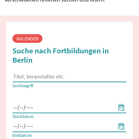
Fortbildungssuche
KALENDER
Suche nach Fortbildungen in
Berlin
Es erscheinen Suchvorschläge, wenn mindestens 2 Zeichen 
Suchbegriff
Filtern nach Start- und Enddatum
Startdatum
Enddatum