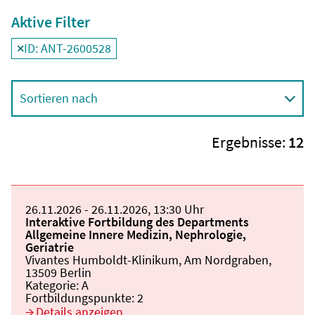
Aktive Filter
ID: ANT-2600528
Filter
deaktivieren und Suchergebnisse neu laden
Sortieren nach
Ergebnisse:
12
Beginn:
26.11.2026
Ende und Anfangszeit:
-
26.11.2026
,
13:30 Uhr
Veranstaltungstitel:
Interaktive Fortbildung des Departments
Allgemeine Innere Medizin, Nephrologie,
Geriatrie
Veranstaltungsort:
Vivantes Humboldt-Klinikum, Am Nordgraben,
13509 Berlin
Kategorie:
A
Fortbildungspunkte:
2
Details anzeigen